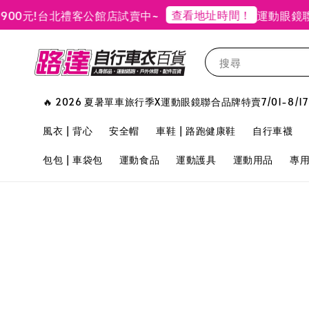
查看地址時間！
元!
台北禮客公館店試賣中~
運動眼鏡聯合
搜尋
🔥 2026 夏暑單車旅行季X運動眼鏡聯合品牌特賣7/01-8/17
風衣 | 背心
安全帽
車鞋 | 路跑健康鞋
自行車襪
包包 | 車袋包
運動食品
運動護具
運動用品
專