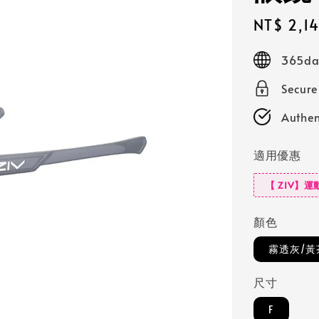
Sale
NT$ 2,1
price
365day
Secur
Authen
適用優惠
【 ZIV】運
顏色
霧透灰/黃
尺寸
F