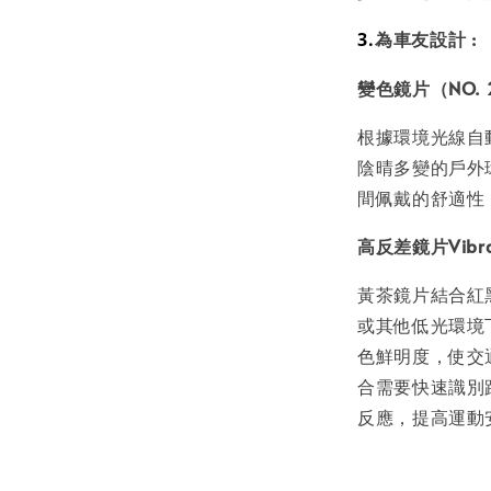
為車友設計 :
3.
變色鏡片（NO. 25
根據環境光線自
陰晴多變的戶外
間佩戴的舒適性
高反差鏡片Vibra
黃茶鏡片結合紅
或其他低光環境
色鮮明度，使交
合需要快速識別
反應，提高運動