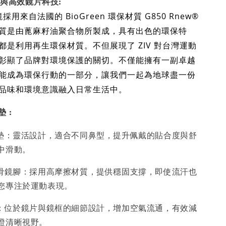
g 與高效鏡片科技:
採用來自法國的 BioGreen 環保材質 G850 Rnew®
質是由蓖麻籽油聚合物所製成，具有出色的環保特
都是利用再生環保材質。不但展現了 ZIV 對台灣運動
彰顯了品牌對環境保護的關切。不僅能擁有一副卓越
能成為環保行動的一部分，讓我們一起為地球盡一份
品味和環境意識融入日常生活中。
:
墊
鼻墊：靈活設計，適合不同鼻型，提升佩戴的貼合度與舒
中滑動。
防滑鏡腳：採用高摩擦材質，提供穩固支撐，即使流汗也
您專注於運動表現。
計：位於鏡片與鏡框的細節設計，增加空氣流通，有效減
證清晰視野。