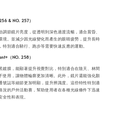
6 & NO. 257）
動調節鏡片亮度，從透明到深色過渡流暢，適合晨昏、
環境。並減少因光線變化而產生的眼睛疲勞，提升長時
，特別適合騎行、跑步等需要快速反應的運動。
nt+（NO. 258）
黑鍍膜，能顯著提升視覺對比，特別適合在陰天、林間
下使用，讓物體輪廓更加清晰。此外，鏡片還能強化顏
通號誌等細節更加明顯，提升辨識度。這些特性特別適
路況的戶外活動賽，幫助使用者在各種光線條件下迅速
安全性和表現。