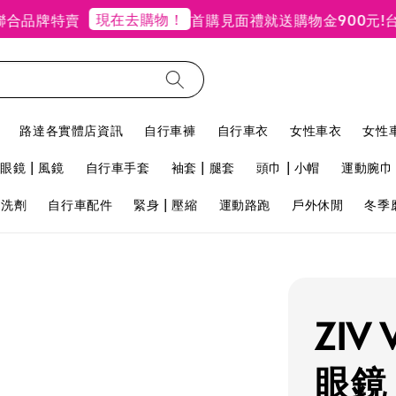
現在去購物！
品牌特賣
首購見面禮就送購物金900元!
台北
路達各實體店資訊
自行車褲
自行車衣
女性車衣
女性
眼鏡 | 風鏡
自行車手套
袖套 | 腿套
頭巾 | 小帽
運動腕巾 
用洗劑
自行車配件
緊身 | 壓縮
運動路跑
戶外休閒
冬季
ZIV
眼鏡 