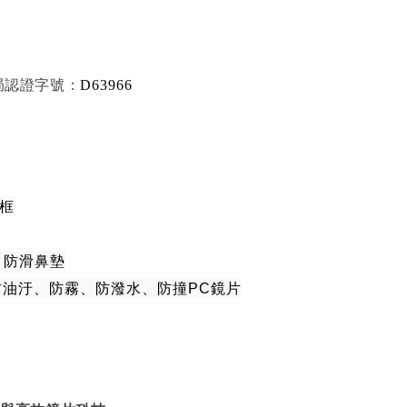
驗局認證字號：
D63966
料框
 防滑鼻墊
、防油汙、防霧、防潑水、防撞PC鏡片