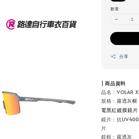
數量
分享
| 商品資料
品名：VOLAR X
規格：霧透灰
框
電黑紅鍍膜鏡片
鏡片：抗UV4
片
鏡框：霧透灰