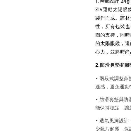
1
.
輕量設計 24
ZIV運動太陽眼鏡
製作而成。該材
性，所有包裝也
圈的支持，同時
的太陽眼鏡，還
心力，並將時尚
2.
防滑鼻墊和腳
• 兩段式調整
適感，避免運動
• 防滑鼻墊與
能保持穩定，讓
• 透氣風洞設
少鏡片起霧，保