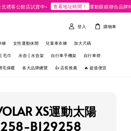
查看地址時間！
禮客公館店試賣中~
運動眼鏡聯合品牌特賣
登入
購物車
車褲
女性運動休閒
兒童車衣褲
加大尺碼
| 毛巾
水壺 | 水壺架
自行車手機架
自行車燈
磨毛保暖
各大品牌總覽
👍 店長推薦
🔥 超值便宜
 VOLAR XS運動太陽
258-B129258