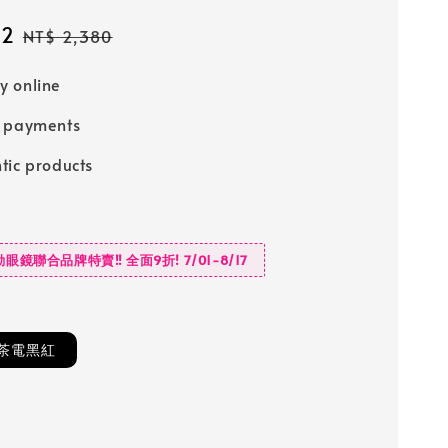
42
Regular
NT$ 2,380
price
 online
e payments
tic products
動眼鏡聯合品牌特賣‼️ 全面9折! 7/01-8/17
茶電黑紅