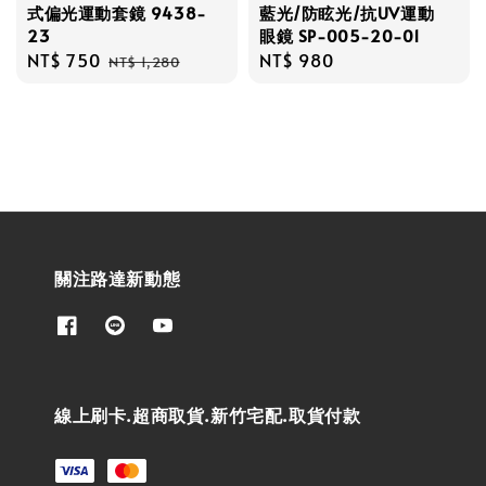
式偏光運動套鏡 9438-
藍光/防眩光/抗UV運動
23
眼鏡 SP-005-20-01
Sale
NT$ 750
Regular
Regular
NT$ 980
NT$ 1,280
price
price
price
關注路達新動態
線上刷卡.超商取貨.新竹宅配.取貨付款