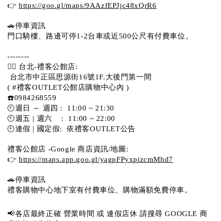
👉 
https://goo.gl/maps/9AAzfEPJjc48xQrR6
🚗停車資訊 
門口騎樓、路邊可停1-2台車或近500公尺有付費車位。 
-------- 
💁‍♀️ 台北-禮客公館店:
 台北市中正區思源街16號1F.大後門第一間
( #禮客OUTLET公館店購物中心內 )  
☎️0984268559 
🕙週日 ～ 週四 :  11:00 ~ 21:30
🕙週五 | 週六    :  11:00 ~ 22:00
🕙連假 | 國定假:  依禮客OUTLET公告 
禮客公館店 -Google 商店資訊/地圖:
👉 
https://maps.app.goo.gl/yagpFPyxpizcmMhd7
🚗停車資訊 
禮客購物中心地下室有付費車位、購物滿額免費停車。 
📢各店最終正確 營業時間 或 連假店休 請搜尋 GOOGLE 商