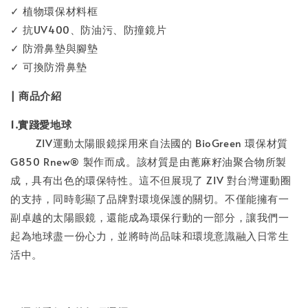
✓ 植物環保材料框
✓ 抗UV400、防油污、防撞鏡片
✓ 防滑鼻墊與腳墊
✓ 可換防滑鼻墊
| 商品介紹
1.實踐愛地球
ZIV運動太陽眼鏡採用來自法國的 BioGreen 環保材質
G850 Rnew® 製作而成。該材質是由蓖麻籽油聚合物所製
成，具有出色的環保特性。這不但展現了 ZIV 對台灣運動圈
的支持，同時彰顯了品牌對環境保護的關切。不僅能擁有一
副卓越的太陽眼鏡，還能成為環保行動的一部分，讓我們一
起為地球盡一份心力，並將時尚品味和環境意識融入日常生
活中。