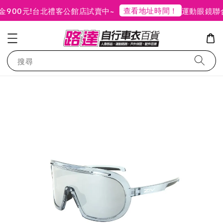
查看地址時間！
00元!
台北禮客公館店試賣中~
運動眼鏡聯合
搜尋