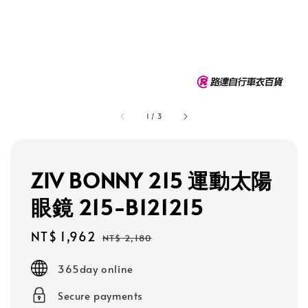
1
/
3
ZIV BONNY 215 運動太陽
眼鏡 215-B121215
Sale
NT$ 1,962
Regular
NT$ 2,180
price
price
365day online
Secure payments