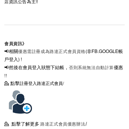
店資訊公告為主‼️
會員資訊》
📢相關
(非FB.GOOGLE帳
優惠需註冊成為路達正式會員資格
戶登入)
!
📢然後在
會員登入狀態下結帳，
優惠
否則系統無法自動計算
!!
💁
點擊
註冊登入路達正式會員/
💁
點擊了解更多
路達正式會員優惠辦法/