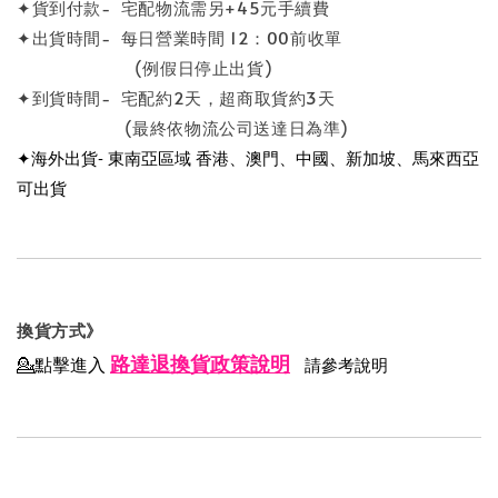
✦貨到付款- 宅配物流需另+45元手續費
✦出貨時間- 每日營業時間 12：00前收單
(例假日停止出貨)
✦到貨時間- 宅配約2天，超商取貨約3天
(最終依物流公司送達日為準)
✦海外出貨- 東南亞區域 香港、澳門、中國、新加坡、馬來西亞
可出貨
換貨方式》
路達退換貨政策說明
💁點擊進入
請參考說明