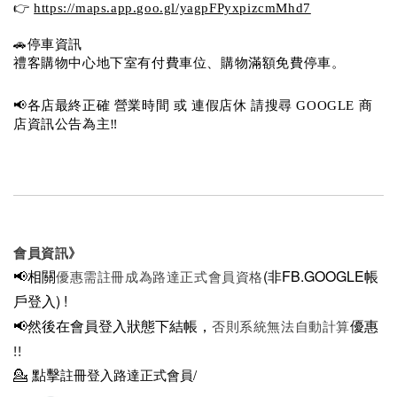
👉 
https://maps.app.goo.gl/yagpFPyxpizcmMhd7
🚗停車資訊 
禮客購物中心地下室有付費車位、購物滿額免費停車。 
📢各店最終正確 營業時間 或 連假店休 請搜尋 GOOGLE 商
店資訊公告為主‼️
會員資訊》
📢相關
(非FB.GOOGLE帳
優惠需註冊成為路達正式會員資格
戶登入)
!
📢然後在
會員登入狀態下結帳，
優惠
否則系統無法自動計算
!!
💁
點擊
註冊登入路達正式會員/