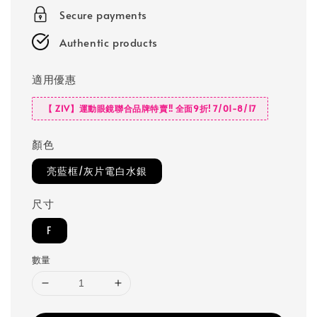
Secure payments
Authentic products
適用優惠
【 ZIV】運動眼鏡聯合品牌特賣‼️ 全面9折! 7/01-8/17
顏色
亮藍框/灰片電白水銀
尺寸
F
數量