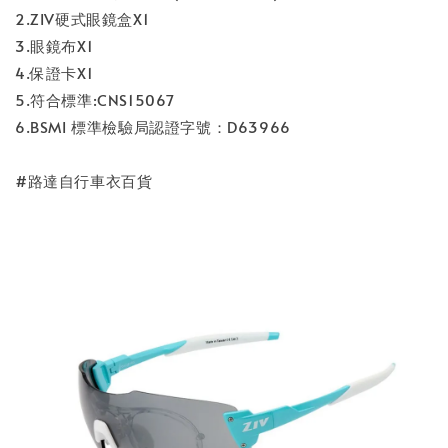
2.ZIV硬式眼鏡盒X1
3.眼鏡布X1
4.保證卡X1
5.符合標準:CNS15067
6.BSMI 標準檢驗局認證字號：D63966
#路達自行車衣百貨