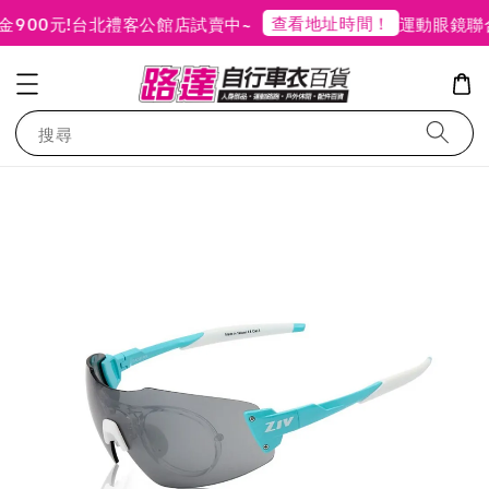
查看地址時間！
00元!
台北禮客公館店試賣中~
運動眼鏡聯合
搜尋