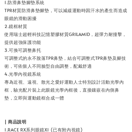
1.防滑鼻墊腳墊系統
TPR材質防滑鼻墊腳墊，可以減緩運動時因汗水的產生而造成
眼鏡的滑動困擾
2.鏡框材質
使用瑞士超輕科技記憶塑膠材質GRILAMID，超彈力耐撞擊，
提供超強保護功能
3.可換可調整鼻托
可調整式的永不脫落TPR鼻墊，結合可調整式TPR鼻墊及腳技
術，可依個人不同臉型自由調整，配戴舒適
4.光學內視鏡系統
專為近視、遠視、散光之愛好運動人士特別設計活動光學內
框，驗光配片裝上此眼鏡光學內框後，直接鑲嵌在內側鼻
墊，立即與運動鏡框合成一體
| 商品說明
1.RACE RX系列眼鏡X1 (已有附內視鏡)