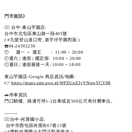
門市資訊》
💁‍♀️ 台中-東山芋園店:
台中市北屯區東山路一段405號 
( #九號登山道口旁_老芋仔芋圓對面 )
☎️04-24392236
🕙     週一 ～ 週五       :  11:00 ~ 20:00
🕙週六 | 連假 | 國定假:  10:00 ~ 20:00
🕙週日 | 連假最後一天: 10:00 ~ 18:00
東山芋園店-Google 商店資訊/地圖:
👉 
https://maps.app.goo.gl/WFD1pZ3yVNnwYCV88
🚗停車資訊 
門口騎樓、路邊可停1-2台車或近500公尺有付費車位。  
--------
💁‍♀️台中-何厝國小店:
 台中市西屯區何厝街67巷13號 
( #導航何厝國小大門正對面巷內 )  