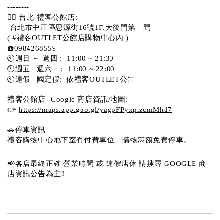
-------- 
💁‍♀️ 台北-禮客公館店:
 台北市中正區思源街16號1F.大後門第一間
( #禮客OUTLET公館店購物中心內 )  
☎️0984268559 
🕙週日 ～ 週四 :  11:00 ~ 21:30
🕙週五 | 週六    :  11:00 ~ 22:00
🕙連假 | 國定假:  依禮客OUTLET公告 
禮客公館店 -Google 商店資訊/地圖:
👉 
https://maps.app.goo.gl/yagpFPyxpizcmMhd7
🚗停車資訊 
禮客購物中心地下室有付費車位、購物滿額免費停車。 
📢各店最終正確 營業時間 或 連假店休 請搜尋 GOOGLE 商
店資訊公告為主‼️