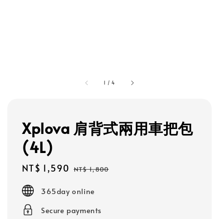
1
/
4
Xplova 肩背式兩用車把包
(4L)
Sale
NT$ 1,590
Regular
NT$ 1,800
price
price
365day online
Secure payments