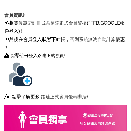
會員資訊》
📢相關
(非FB.GOOGLE帳
優惠需註冊成為路達正式會員資格
戶登入)
!
📢然後在
會員登入狀態下結帳，
優惠
否則系統無法自動計算
!!
💁
點擊
註冊登入路達正式會員/
💁
點擊了解更多
路達正式會員優惠辦法/