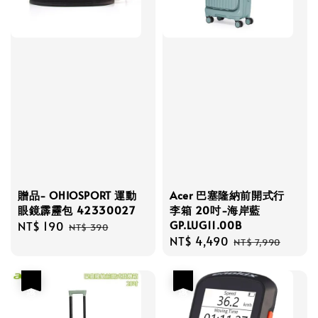
贈品- OHIOSPORT 運動
Acer 巴塞隆納前開式行
眼鏡霹靂包 42330027
李箱 20吋-海岸藍
GP.LUG11.00B
Sale
NT$ 190
Regular
NT$ 390
Sale
NT$ 4,490
Regular
price
price
NT$ 7,990
price
price
優惠
優惠