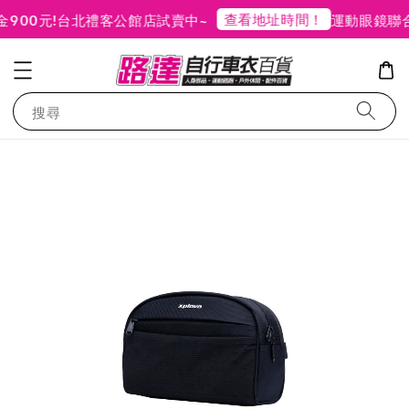
查看地址時間！
0元!
台北禮客公館店試賣中~
運動眼鏡聯合品
搜尋