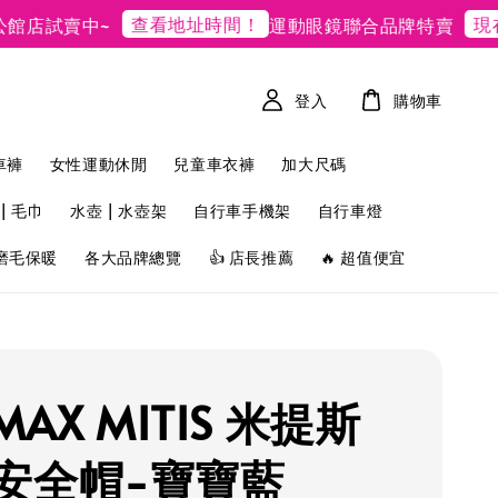
查看地址時間！
現在去購
試賣中~
運動眼鏡聯合品牌特賣
登入
購物車
車褲
女性運動休閒
兒童車衣褲
加大尺碼
| 毛巾
水壺 | 水壺架
自行車手機架
自行車燈
磨毛保暖
各大品牌總覽
👍 店長推薦
🔥 超值便宜
IMAX MITIS 米提斯
安全帽-寶寶藍