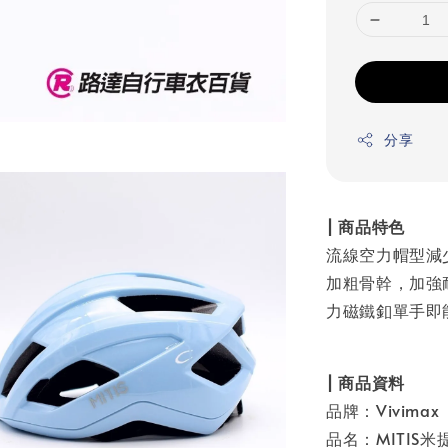
分享
| 商品特色
流線空力帽型減
加粗骨幹，加強耐
力磁鐵釦單手即
| 商品資料
品牌：Vivimax
品名：MITIS