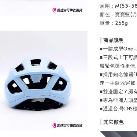
頭圍：M(53-58
顏色：寶寶藍(月
重量：265g
| 商品說明
■一體成型One
■三段式上下可
鬆緊包覆性更佳.
■採用知名德國F
速一手鬆脫穿戴
■雙邊固定Ｙ繩
■專為亞洲人頭
■通過台灣CNS
| 其它顏色