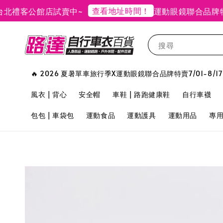
查看地址時間！
客公館店試賣中~
運動眼鏡聯合品牌特賣
搜尋
🔥 2026 夏暑單車旅行季X運動眼鏡聯合品牌特賣7/01-8/17
風衣 | 背心
安全帽
車鞋 | 路跑健康鞋
自行車襪
包包 | 車袋包
運動食品
運動護具
運動用品
專