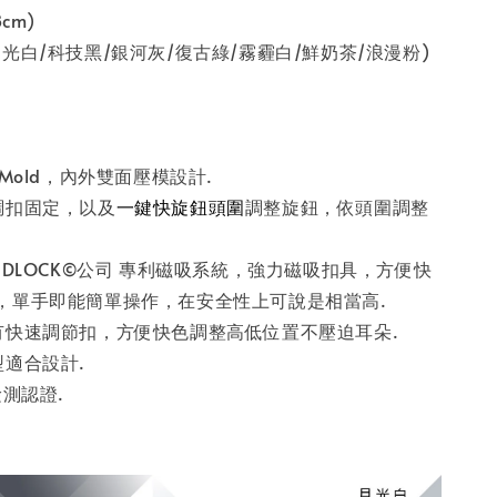
cm)
光白/科技黑/銀河灰/復古綠/霧霾白/鮮奶茶/浪漫粉)
-Mold，內外雙面壓模設計.
調扣固定，以及
一鍵快旋鈕頭圍
調整旋鈕，依頭圍調整
IDLOCK©公司 專利磁吸系統，強力磁吸扣具，方便快
，單手即能簡單操作，在安全性上可說是相當高.
有快速調節扣，方便快色調整高低位置不壓迫耳朵.
型適合設計.
檢測認證.