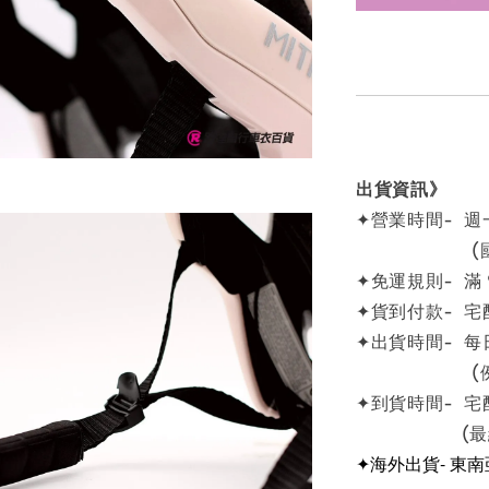
出貨資訊》
✦營業時間- 週一
(國定例
✦免運規則- 滿
✦貨到付款- 宅
✦出貨時間- 每
(例假日
✦到貨時間- 宅
(最終依物
✦海外出貨- 東