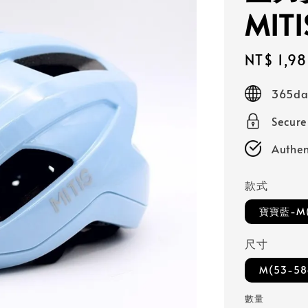
MITI
Sale
NT$ 1,9
price
365day
Secur
Authen
款式
寶寶藍-M(
尺寸
M(53-58
數量