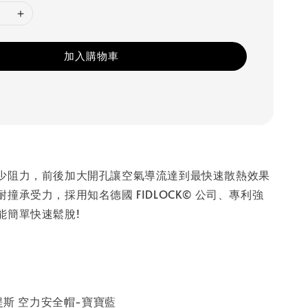
加入購物車
少阻力，前後加大開孔讓空氣導流達到最快速散熱效果
撞承受力，採用知名德國 FIDLOCK© 公司、專利強
能簡單快速鬆脫!
米提斯 空力安全帽-寶寶藍