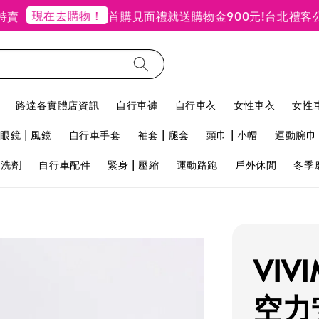
現在去購物！
首購見面禮就送購物金900元!
台北禮客公館店
路達各實體店資訊
自行車褲
自行車衣
女性車衣
女性
眼鏡 | 風鏡
自行車手套
袖套 | 腿套
頭巾 | 小帽
運動腕巾 
用洗劑
自行車配件
緊身 | 壓縮
運動路跑
戶外休閒
冬季
VIV
空力