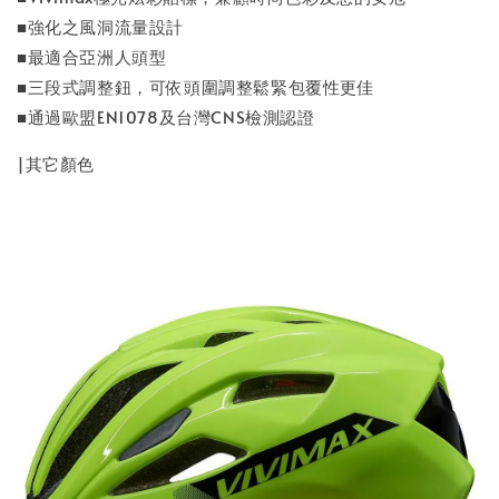
■強化之風洞流量設計
■最適合亞洲人頭型
■三段式調整鈕，可依頭圍調整鬆緊包覆性更佳
■通過歐盟EN1078及台灣CNS檢測認證
|其它顏色