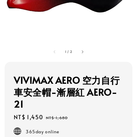
1
/
2
VIVIMAX AERO 空力自行
車安全帽-漸層紅 AERO-
21
Sale
NT$ 1,450
Regular
NT$ 1,680
price
price
365day online