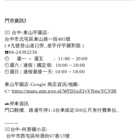
門市資訊》
💁‍♀️ 台中-東山芋園店:
台中市北屯區東山路一段405號 
( #九號登山道口旁_老芋仔芋圓對面 )
☎️04-24392236
🕙     週一 ～ 週五       :  11:00 ~ 20:00
🕙週六 | 連假 | 國定假:  10:00 ~ 20:00
🕙週日 | 連假最後一天: 10:00 ~ 18:00
東山芋園店-Google 商店資訊/地圖:
👉 
https://maps.app.goo.gl/WFD1pZ3yVNnwYCV88
🚗停車資訊 
門口騎樓、路邊可停1-2台車或近500公尺有付費車位。  
--------
💁‍♀️台中-何厝國小店:
 台中市西屯區何厝街67巷13號 