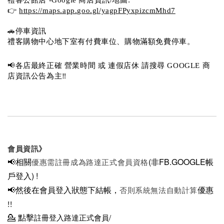
👉 
https://maps.app.goo.gl/yagpFPyxpizcmMhd7
🚗停車資訊 
禮客購物中心地下室有付費車位、購物滿額免費停車。 
📢各店最終正確 營業時間 或 連假店休 請搜尋 GOOGLE 商
店資訊公告為主‼️
會員資訊》
📢相關
(非FB.GOOGLE帳
優惠需註冊成為路達正式會員資格
戶登入)
!
📢然後在
會員登入狀態下結帳，
優惠
否則系統無法自動計算
!!
💁
點擊
註冊登入路達正式會員/