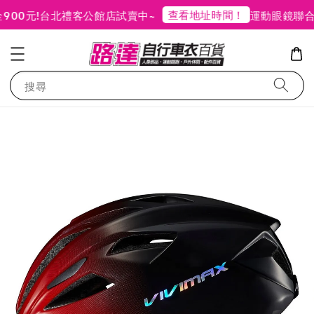
查看地址時間！
0元!
台北禮客公館店試賣中~
運動眼鏡聯合品
搜尋