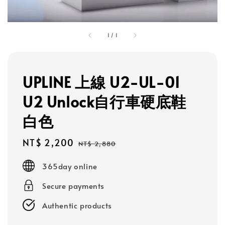
1
/
1
UPLINE 上線 U2-UL-01
U2 Unlock自行車硬底鞋
白色
Sale
NT$ 2,200
Regular
NT$ 2,880
price
price
365day online
Secure payments
Authentic products