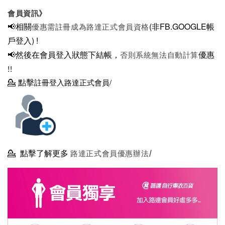
會員資訊》
📢相關
(非FB.GOOGLE帳
優惠需註冊成為路達正式會員資格
戶登入)
!
📢然後在
會員登入狀態下結帳，
優惠
否則系統無法自動計算
!!
💁
點擊
註冊登入路達正式會員/
💁
點擊了解更多
路達正式會員優惠辦法/