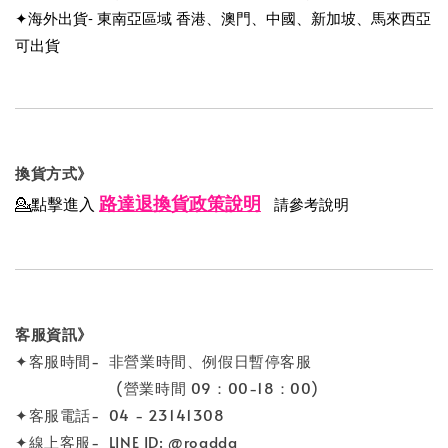
✦海外出貨- 東南亞區域 香港、澳門、中國、新加坡、馬來西亞
可出貨
換貨方式》
路達退換貨政策說明
💁點擊進入
請參考說明
客服資訊》
✦客服時間- 非營業時間、例假日暫停客服
(營業時間 09：00-18：00)
✦客服電話- 04 - 23141308
✦線上客服- LINE ID: @roadda