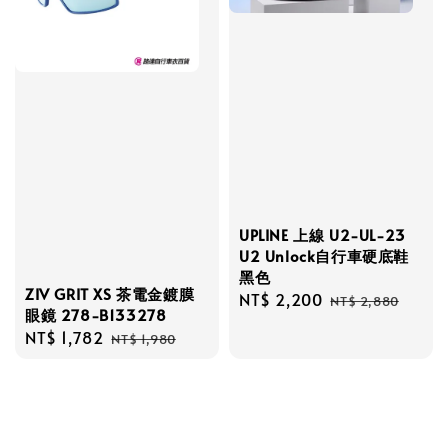
UPLINE 上線 U2-UL-23
U2 Unlock自行車硬底鞋
黑色
ZIV GRIT XS 茶電金鍍膜
Sale
NT$ 2,200
Regular
NT$ 2,880
眼鏡 278-B133278
price
price
Sale
NT$ 1,782
Regular
NT$ 1,980
price
price