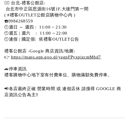
💁‍♀️ 台北-禮客公館店:
 台北市中正區思源街16號1F.大後門第一間
( #禮客OUTLET公館店購物中心內 )  
☎️0984268559 
🕙週日 ～ 週四 :  11:00 ~ 21:30
🕙週五 | 週六    :  11:00 ~ 22:00
🕙連假 | 國定假:  依禮客OUTLET公告 
禮客公館店 -Google 商店資訊/地圖:
👉 
https://maps.app.goo.gl/yagpFPyxpizcmMhd7
🚗停車資訊 
禮客購物中心地下室有付費車位、購物滿額免費停車。 
📢各店最終正確 營業時間 或 連假店休 請搜尋 GOOGLE 商
店資訊公告為主‼️