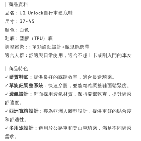
| 商品資料
品名：U2 Unlock自行車硬底鞋
尺寸：37~45
顏色：白色
鞋底：塑膠（TPU）底
調整鬆緊：: 單顆旋鈕設計+魔鬼氈綁帶
適合人群
:
舒適與日常使用，適合不想上卡或剛入門的車友
| 商品特色
✓
硬質鞋底
：提供良好的踩踏效率，適合長途騎乘。
✓
單旋鈕調整系統
：快速穿脫，並能精確調整鞋面鬆緊度。
✓
透氣設計
：鞋面採用透氣材質，保持腳部乾爽，提升騎乘
舒適度。
✓
亞洲寬楦設計
：專為亞洲人腳型設計，提供更好的貼合度
和舒適性。
✓
多用途設計
：適用於公路車和登山車騎乘，滿足不同騎乘
需求。