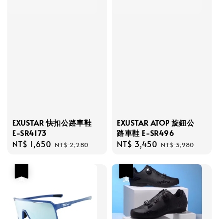
EXUSTAR 快扣公路車鞋
EXUSTAR ATOP 旋鈕公
E-SR4173
路車鞋 E-SR496
Sale
NT$ 1,650
Regular
Sale
NT$ 3,450
Regular
NT$ 2,280
NT$ 3,980
price
price
price
price
優惠
優惠