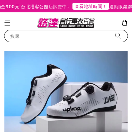
查看地址時間！
00元!
台北禮客公館店試賣中~
運動眼鏡聯合
搜尋