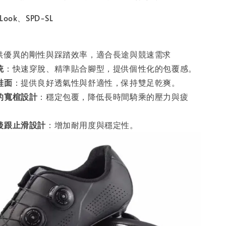
ook、SPD-SL
供優異的剛性與踩踏效率，適合長途與競速需求
統
：快速穿脫、精準貼合腳型，提供個性化的包覆感。
鞋面
：提供良好透氣性與舒適性，保持雙足乾爽。
的寬楦設計
：穩定包覆，降低長時間騎乘的壓力與疲
後跟止滑設計
：增加耐用度與穩定性。