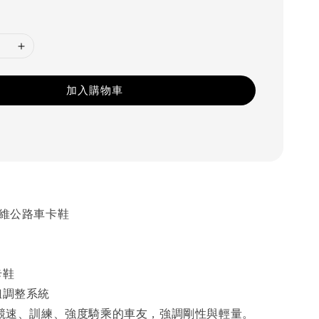
加入購物車
纖維公路車卡鞋
卡鞋
鈕調整系統
競速、訓練、強度騎乘的車友，強調剛性與輕量。