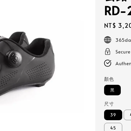
RD-
Sale
NT$ 3,2
price
365day
Secur
Authen
顏色
黑
尺寸
39
45