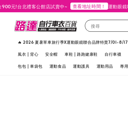
查看地址時間！
元!
台北禮客公館店試賣中~
運動眼鏡聯合
搜尋
🔥 2026 夏暑單車旅行季X運動眼鏡聯合品牌特賣7/01-8/17
風衣 | 背心
安全帽
車鞋 | 路跑健康鞋
自行車襪
包包 | 車袋包
運動食品
運動護具
運動用品
專