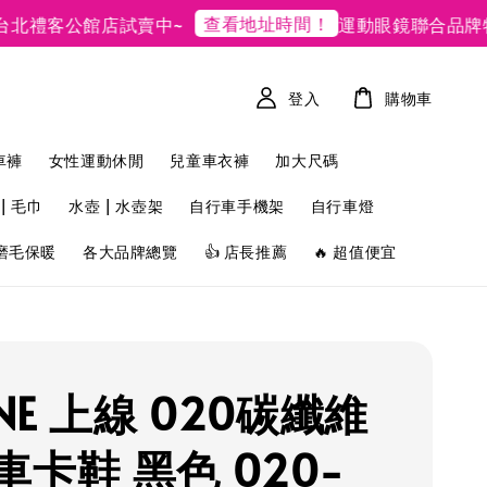
查看地址時間！
禮客公館店試賣中~
運動眼鏡聯合品牌特賣
登入
購物車
車褲
女性運動休閒
兒童車衣褲
加大尺碼
| 毛巾
水壺 | 水壺架
自行車手機架
自行車燈
磨毛保暖
各大品牌總覽
👍 店長推薦
🔥 超值便宜
INE 上線 020碳纖維
車卡鞋 黑色 020-