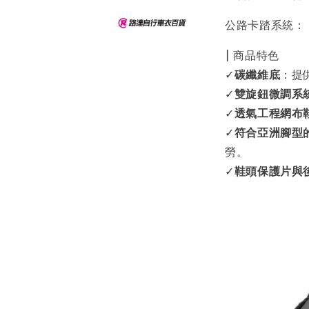
公路卡踏系統： L
| 商品特色
✓
碳纖維底
：提
✓
雙旋鈕微調系
✓
透氣工程網布
✓
符合亞洲腳型
勞。
✓
鞋頭保護片與