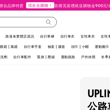
現在去購物！
品牌特賣
首購見面禮就送購物金900元!
台北
路達各實體店資訊
自行車褲
自行車衣
女性車衣
女性
眼鏡 | 風鏡
自行車手套
袖套 | 腿套
頭巾 | 小帽
運動腕巾 
用洗劑
自行車配件
緊身 | 壓縮
運動路跑
戶外休閒
冬季
UPL
公路