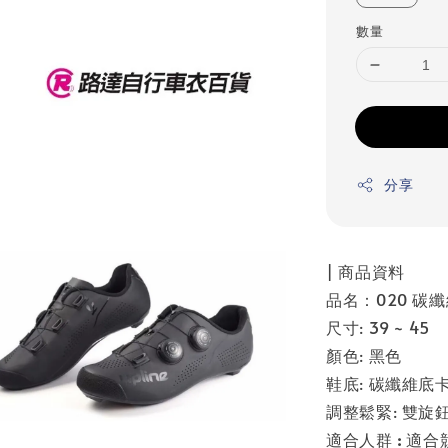
數量
分享
| 商品資料
品名：020 碳
尺寸: 39 ~ 45
顏色: 黑色
鞋底: 碳纖維底
調整鬆緊: 雙旋
適合人群
:
適合