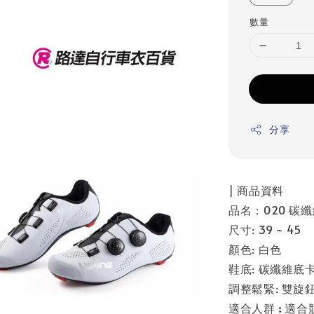
數量
分享
| 商品資料
品名：020 碳
尺寸: 39 ~ 45
顏色: 白色
鞋底: 碳纖維底
調整鬆緊: 雙旋
適合人群
:
適合