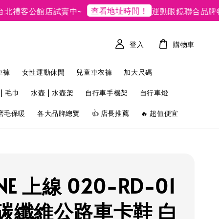
查看地址時間！
禮客公館店試賣中~
運動眼鏡聯合品牌特
登入
購物車
車褲
女性運動休閒
兒童車衣褲
加大尺碼
| 毛巾
水壺 | 水壺架
自行車手機架
自行車燈
磨毛保暖
各大品牌總覽
👍 店長推薦
🔥 超值便宜
INE 上線 020-RD-01
0碳纖維公路車卡鞋 白