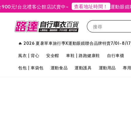
查看地址時間！
0元!
台北禮客公館店試賣中~
運動眼鏡聯
搜尋
🔥 2026 夏暑單車旅行季X運動眼鏡聯合品牌特賣7/01-8/17
風衣 | 背心
安全帽
車鞋 | 路跑健康鞋
自行車襪
包包 | 車袋包
運動食品
運動護具
運動用品
專