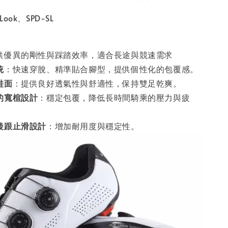
ook、SPD-SL
供優異的剛性與踩踏效率，適合長途與競速需求
統
：快速穿脫、精準貼合腳型，提供個性化的包覆感。
鞋面
：提供良好透氣性與舒適性，保持雙足乾爽。
的寬楦設計
：穩定包覆，降低長時間騎乘的壓力與疲
後跟止滑設計
：增加耐用度與穩定性。