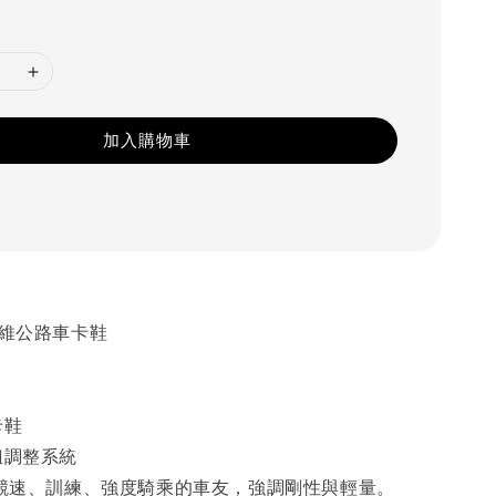
加入購物車
纖維公路車卡鞋
卡鞋
鈕調整系統
競速、訓練、強度騎乘的車友，強調剛性與輕量。