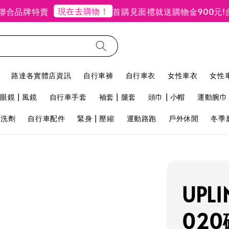
現在去購物！
合品牌特賣
首購見面禮就送購物金900元!
台北
路達各實體店資訊
自行車褲
自行車衣
女性車衣
女性
眼鏡 | 風鏡
自行車手套
袖套 | 腿套
頭巾 | 小帽
運動腕巾 
用洗劑
自行車配件
緊身 | 壓縮
運動路跑
戶外休閒
冬季
UPL
02