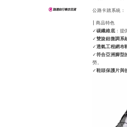
公路卡踏系統： L
| 商品特色
✓
碳纖維底
：提
✓
雙旋鈕微調系
✓
透氣工程網布
✓
符合亞洲腳型
勞。
✓
鞋頭保護片與