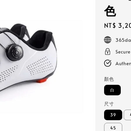
色
Sale
NT$ 3,2
price
365day
Secur
Authen
顏色
白
尺寸
39
45