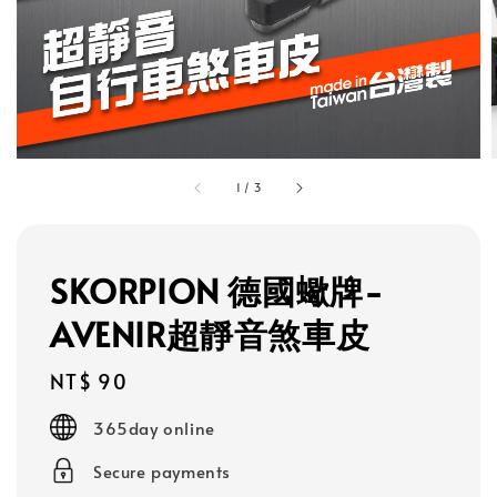
1
/
3
SKORPION 德國蠍牌-
AVENIR超靜音煞車皮
Regular
NT$ 90
price
365day online
Secure payments