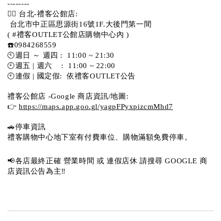
-------- 
💁‍♀️ 台北-禮客公館店:
 台北市中正區思源街16號1F.大後門第一間
( #禮客OUTLET公館店購物中心內 )  
☎️0984268559 
🕙週日 ～ 週四 :  11:00 ~ 21:30
🕙週五 | 週六    :  11:00 ~ 22:00
🕙連假 | 國定假:  依禮客OUTLET公告 
禮客公館店 -Google 商店資訊/地圖:
👉 
https://maps.app.goo.gl/yagpFPyxpizcmMhd7
🚗停車資訊 
禮客購物中心地下室有付費車位、購物滿額免費停車。 
📢各店最終正確 營業時間 或 連假店休 請搜尋 GOOGLE 商
店資訊公告為主‼️