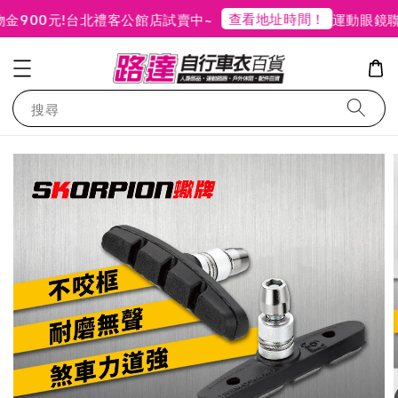
查看地址時間！
900元!
台北禮客公館店試賣中~
運動眼鏡聯
搜尋