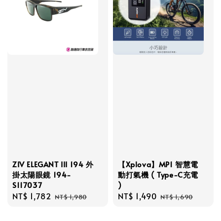
ZIV ELEGANT III 194 外
【Xplova】MP1 智慧電
掛太陽眼鏡 194-
動打氣機 ( Type-C充電
S117037
)
Sale
NT$ 1,782
Regular
Sale
NT$ 1,490
Regular
NT$ 1,980
NT$ 1,690
price
price
price
price