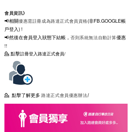
會員資訊》
📢相關
(非FB.GOOGLE帳
優惠需註冊成為路達正式會員資格
戶登入)
!
📢然後在
會員登入狀態下結帳，
優惠
否則系統無法自動計算
!!
💁
點擊
註冊登入路達正式會員/
💁
點擊了解更多
路達正式會員優惠辦法/