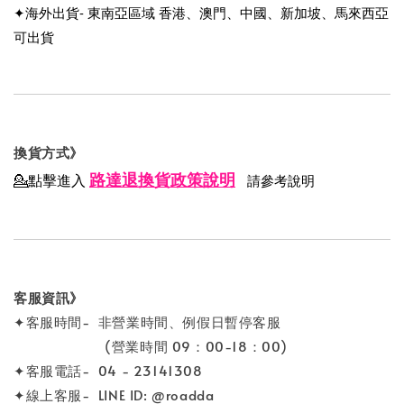
✦海外出貨- 東南亞區域 香港、澳門、中國、新加坡、馬來西亞
可出貨
換貨方式》
路達退換貨政策說明
💁點擊進入
請參考說明
客服資訊》
✦客服時間- 非營業時間、例假日暫停客服
(營業時間 09：00-18：00)
✦客服電話- 04 - 23141308
✦線上客服- LINE ID: @roadda