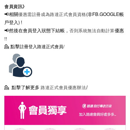
會員資訊》
📢相關
(非FB.GOOGLE帳
優惠需註冊成為路達正式會員資格
戶登入)
!
📢然後在
會員登入狀態下結帳，
優惠
否則系統無法自動計算
!!
💁
點擊
註冊登入路達正式會員/
💁
點擊了解更多
路達正式會員優惠辦法/