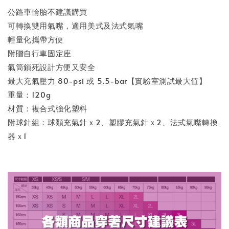
公路車輪胎不建議購買
可轉換雙用氣嘴，適用美式及法式氣嘴
輕量化攜帶方便
附贈自行車固定座
氣筒鎖死設計方便又安全
最大充氣壓力 80-psi 或 5.5-bar【實驗室測試最大值】
重量：120g
材質：複合式強化塑料
附球針組：球類充氣針ｘ2、塑膠充氣針ｘ2、法式氣嘴轉換
器ｘ1