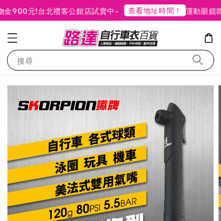
查看地址時間！
900元!
台北禮客公館店試賣中~
運動眼鏡聯
搜尋