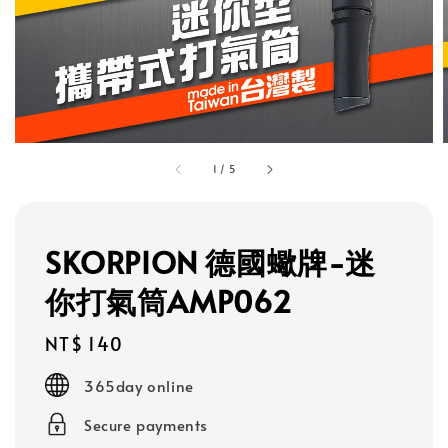
1
/
5
SKORPION 德國蠍牌-迷
你打氣筒AMP062
Regular
NT$ 140
price
365day online
Secure payments