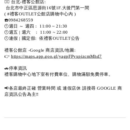
💁‍♀️ 台北-禮客公館店:
 台北市中正區思源街16號1F.大後門第一間
( #禮客OUTLET公館店購物中心內 )  
☎️0984268559 
🕙週日 ～ 週四 :  11:00 ~ 21:30
🕙週五 | 週六    :  11:00 ~ 22:00
🕙連假 | 國定假:  依禮客OUTLET公告 
禮客公館店 -Google 商店資訊/地圖:
👉 
https://maps.app.goo.gl/yagpFPyxpizcmMhd7
🚗停車資訊 
禮客購物中心地下室有付費車位、購物滿額免費停車。 
📢各店最終正確 營業時間 或 連假店休 請搜尋 GOOGLE 商
店資訊公告為主‼️