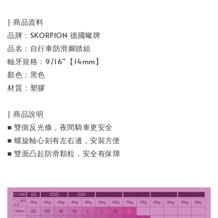
| 商品資料
品牌：SKORPION 德國蠍牌
品名：自行車防滑腳踏組
軸牙規格：9/16"【14mm】
顏色：黑色
材質：塑膠
| 商品說明
■ 雙側反光條，夜間騎車更安全
■ 螺旋軸心刻有左右邊，安裝方便
■ 雙面凸起防滑顆粒，安全有保障