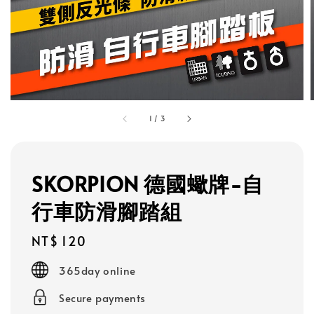
1
/
3
SKORPION 德國蠍牌-自
行車防滑腳踏組
Regular
NT$ 120
price
365day online
Secure payments