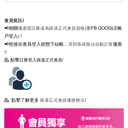
會員資訊》
📢相關
(非FB.GOOGLE帳
優惠需註冊成為路達正式會員資格
戶登入)
!
📢然後在
會員登入狀態下結帳，
優惠
否則系統無法自動計算
!!
💁
點擊
註冊登入路達正式會員/
💁
點擊了解更多
路達正式會員優惠辦法/