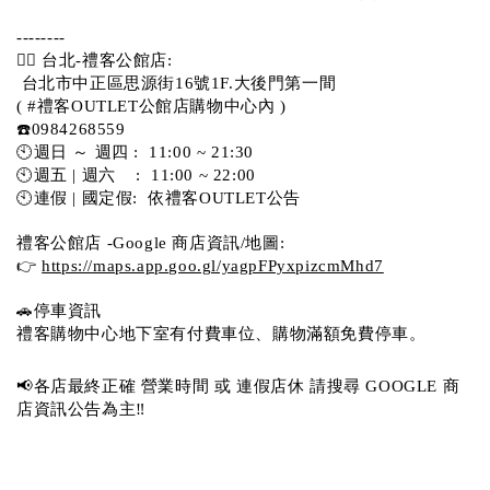
-------- 
💁‍♀️ 台北-禮客公館店:
 台北市中正區思源街16號1F.大後門第一間
( #禮客OUTLET公館店購物中心內 )  
☎️0984268559 
🕙週日 ～ 週四 :  11:00 ~ 21:30
🕙週五 | 週六    :  11:00 ~ 22:00
🕙連假 | 國定假:  依禮客OUTLET公告 
禮客公館店 -Google 商店資訊/地圖:
👉 
https://maps.app.goo.gl/yagpFPyxpizcmMhd7
🚗停車資訊 
禮客購物中心地下室有付費車位、購物滿額免費停車。 
📢各店最終正確 營業時間 或 連假店休 請搜尋 GOOGLE 商
店資訊公告為主‼️