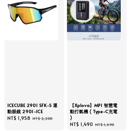
ICECUBE 2901 SFK-S 運
【Xplova】MP1 智慧電
動眼鏡 2901-ICE
動打氣機 ( Type-C充電
)
Sale
NT$ 1,958
Regular
NT$ 2,200
Sale
NT$ 1,490
Regular
price
price
NT$ 1,690
price
price