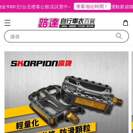
查看地址時間！
900元!
台北禮客公館店試賣中~
運動眼鏡聯
搜尋