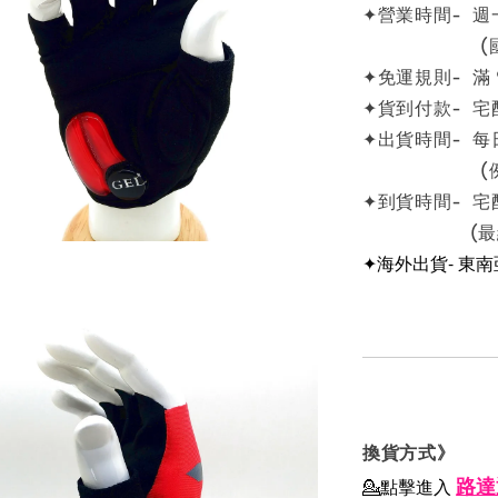
✦營業時間- 週一
(國定例
✦免運規則- 滿
✦貨到付款- 宅
✦出貨時間- 每
(例假日
✦到貨時間- 宅
(最終依物
✦海外出貨- 東
換貨方式》
路達
💁點擊進入