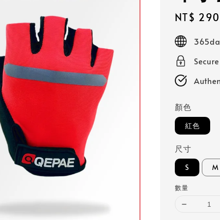
Sale
NT$ 290
price
365day
Secur
Authen
顏色
紅色
尺寸
S
M
數量