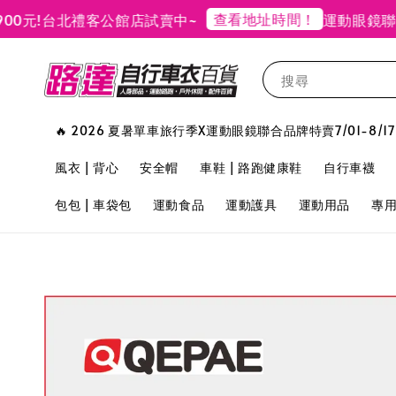
查看地址時間！
!
台北禮客公館店試賣中~
運動眼鏡聯合品
搜尋
🔥 2026 夏暑單車旅行季X運動眼鏡聯合品牌特賣7/01-8/17
風衣 | 背心
安全帽
車鞋 | 路跑健康鞋
自行車襪
包包 | 車袋包
運動食品
運動護具
運動用品
專