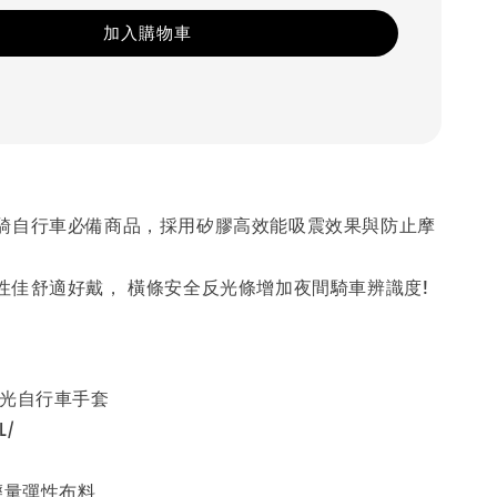
加入購物車
騎自行車必備商品，採用矽膠高效能吸震效果與防止摩
性佳舒適好戴， 橫條安全反光條增加夜間騎車辨識度!
反光自行車手套
L/
輕量彈性布料