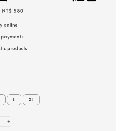
Regular
NT$ 580
price
 online
e payments
tic products
L
XL