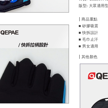
版型: 大眾適用
| 商品重點
■ 矽膠吸震
■ 快拆設計
■ 毛巾止汗
■ 男女適用
| 其他顏色