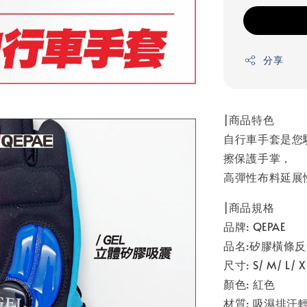
分享
|商品特色
自行車手套是您
擦保護手掌，
高彈性布料延展
|商品規格
品牌: QEPAE
品名:矽膠橫條
尺寸: S/ M/ L/ X
顏色: 紅色
材質: 吸濕排汗