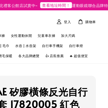
查看地址時間！
客公館店試賣中~
運動眼鏡聯合品牌特賣
登入
購物車
車褲
女性運動休閒
兒童車衣褲
加大尺碼
| 毛巾
水壺 | 水壺架
自行車手機架
自行車燈
磨毛保暖
各大品牌總覽
👍 店長推薦
🔥 超值便宜
PAE 矽膠橫條反光自行
 17820005 紅色