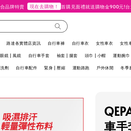
現在去購物！
牌特賣
首購見面禮就送購物金900元!
台北禮
路達各實體店資訊
自行車褲
自行車衣
女性車衣
女性
眼鏡 | 風鏡
自行車手套
袖套 | 腿套
頭巾 | 小帽
運動腕巾 
用洗劑
自行車配件
緊身 | 壓縮
運動路跑
戶外休閒
冬季
QE
車手套