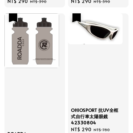
Sale
NT$ 290
Regular
Sale
NT$ 290
Regular
NT$ 390
NT$ 390
price
price
price
price
優惠
優惠
OHIOSPORT 抗UV全框
式自行車太陽眼鏡
42330804
Sale
NT$ 290
Regular
NT$ 780