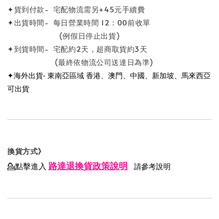
✦貨到付款- 宅配物流需另+45元手續費
✦出貨時間- 每日營業時間 12：00前收單
(例假日停止出貨)
✦到貨時間- 宅配約2天，超商取貨約3天
(最終依物流公司送達日為準)
✦海外出貨- 東南亞區域 香港、澳門、中國、新加坡、馬來西亞
可出貨
換貨方式》
路達退換貨政策說明
💁點擊進入
請參考說明