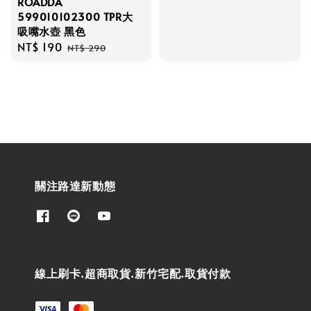
ROADDA
price
price
599010102300 TPR大
吸嘴水壺 黑色
Sale
NT$ 190
Regular
NT$ 290
price
price
關注路達新動態
線上刷卡.超商取貨.新竹宅配.取貨付款