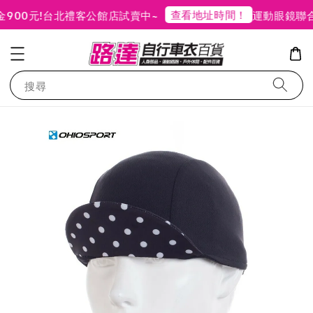
查看地址時間！
00元!
台北禮客公館店試賣中~
運動眼鏡聯合
搜尋