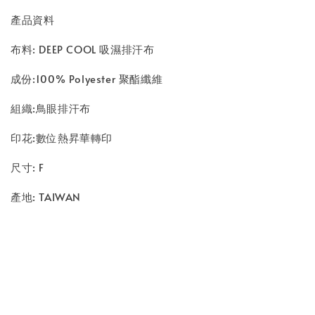
產品資料
布料: DEEP COOL 吸濕排汗布
成份:100% Polyester 聚酯纖維
組織:鳥眼排汗布
印花:數位熱昇華轉印
尺寸: F
產地: TAIWAN