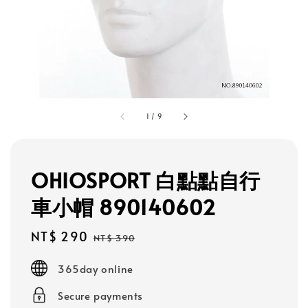
1
/
9
OHIOSPORT 白點點自行
車小帽 890140602
Sale
NT$ 290
Regular
NT$ 390
price
price
365day online
Secure payments