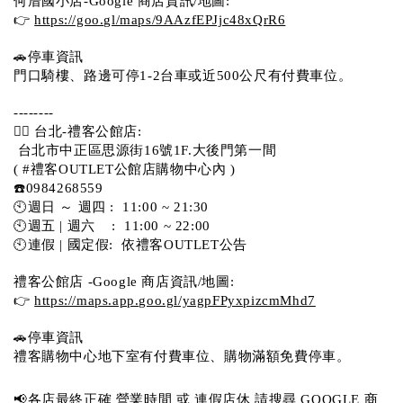
何厝國小店-Google 商店資訊/地圖:
👉 
https://goo.gl/maps/9AAzfEPJjc48xQrR6
🚗停車資訊 
門口騎樓、路邊可停1-2台車或近500公尺有付費車位。 
-------- 
💁‍♀️ 台北-禮客公館店:
 台北市中正區思源街16號1F.大後門第一間
( #禮客OUTLET公館店購物中心內 )  
☎️0984268559 
🕙週日 ～ 週四 :  11:00 ~ 21:30
🕙週五 | 週六    :  11:00 ~ 22:00
🕙連假 | 國定假:  依禮客OUTLET公告 
禮客公館店 -Google 商店資訊/地圖:
👉 
https://maps.app.goo.gl/yagpFPyxpizcmMhd7
🚗停車資訊 
禮客購物中心地下室有付費車位、購物滿額免費停車。 
📢各店最終正確 營業時間 或 連假店休 請搜尋 GOOGLE 商