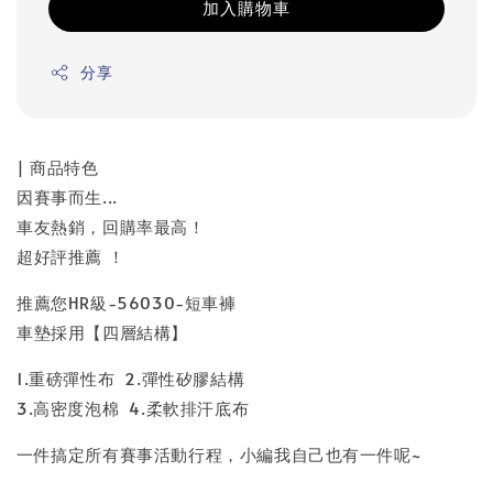
加入購物車
分享
| 商品特色
因賽事而生...
車友熱銷，回購率最高！
超好評推薦 ！
推薦您HR級-56030-短車褲
車墊採用【四層結構】
1.重磅彈性布 2.彈性矽膠結構
3.高密度泡棉 4.柔軟排汗底布
一件搞定所有賽事活動行程，小編我自己也有一件呢~