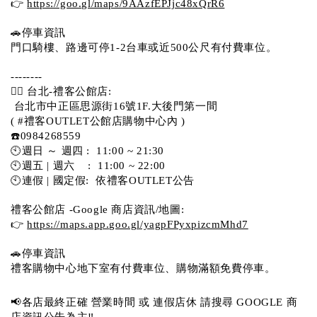
👉 
https://goo.gl/maps/9AAzfEPJjc48xQrR6
🚗停車資訊 
門口騎樓、路邊可停1-2台車或近500公尺有付費車位。 
-------- 
💁‍♀️ 台北-禮客公館店:
 台北市中正區思源街16號1F.大後門第一間
( #禮客OUTLET公館店購物中心內 )  
☎️0984268559 
🕙週日 ～ 週四 :  11:00 ~ 21:30
🕙週五 | 週六    :  11:00 ~ 22:00
🕙連假 | 國定假:  依禮客OUTLET公告 
禮客公館店 -Google 商店資訊/地圖:
👉 
https://maps.app.goo.gl/yagpFPyxpizcmMhd7
🚗停車資訊 
禮客購物中心地下室有付費車位、購物滿額免費停車。 
📢各店最終正確 營業時間 或 連假店休 請搜尋 GOOGLE 商
店資訊公告為主‼️