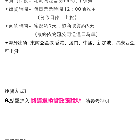
✦貨到付款- 宅配物流需另+45元手續費
✦出貨時間- 每日營業時間 12：00前收單
(例假日停止出貨)
✦到貨時間- 宅配約2天，超商取貨約3天
(最終依物流公司送達日為準)
✦海外出貨- 東南亞區域 香港、澳門、中國、新加坡、馬來西亞
可出貨
換貨方式》
路達退換貨政策說明
💁點擊進入
請參考說明