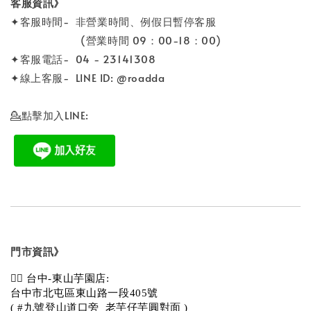
客服資訊》
✦客服時間- 非營業時間、例假日暫停客服
(營業時間 09：00-18：00)
✦客服電話- 04 - 23141308
✦線上客服- LINE ID: @roadda
💁點擊加入LINE:
門市資訊》
💁‍♀️ 台中-東山芋園店:
台中市北屯區東山路一段405號 
( #九號登山道口旁_老芋仔芋圓對面 )