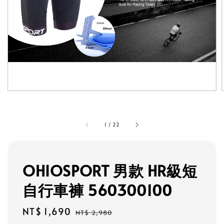
1
/
22
OHIOSPORT 男款 HR級短
自行車褲 560300100
Sale
NT$ 1,690
Regular
NT$ 2,980