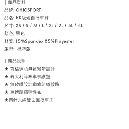
| 商品資料
品牌: OHIOSPORT
品名: HR級短自行車褲
尺寸: XS / S / M / L / XL / 2L / 3L / 4L
顏色: 黑色
材質: 15%Spandex 85%Ployester
版型: 標準版
| 商品說明
★ 前檔褲頭無鬆緊帶設計
★ 義大利等級車褲護墊
★ 無矽膠設計纖維組織紋路
★ 重磅壓縮彈性布
★四針六線雙面無痕車工