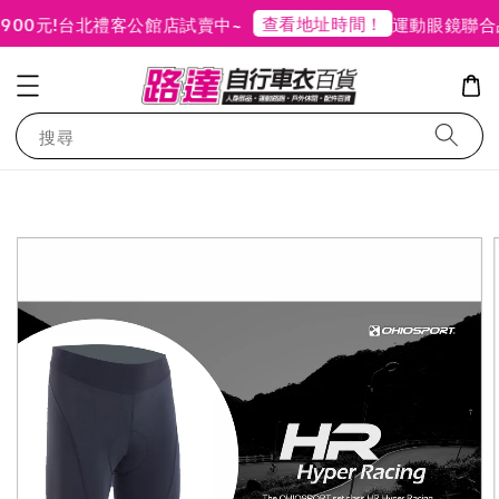
查看地址時間！
0元!
台北禮客公館店試賣中~
運動眼鏡聯合品
搜尋