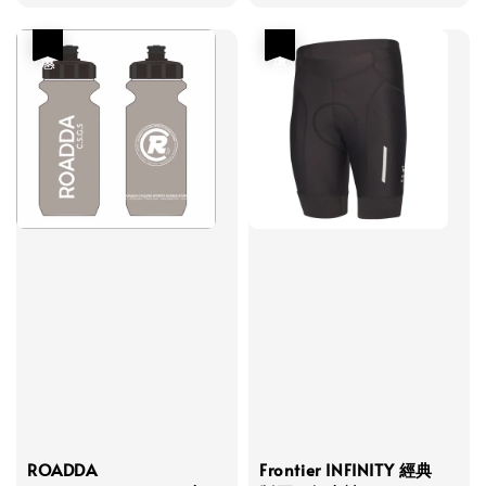
price
price
優惠
優惠
ROADDA
Frontier INFINITY 經典