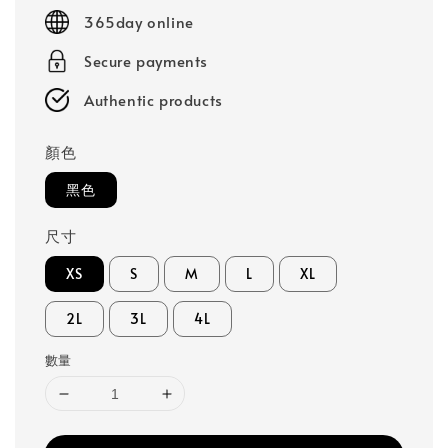
price
price
365day online
Secure payments
Authentic products
顏色
黑色
尺寸
XS
S
M
L
XL
2L
3L
4L
數量