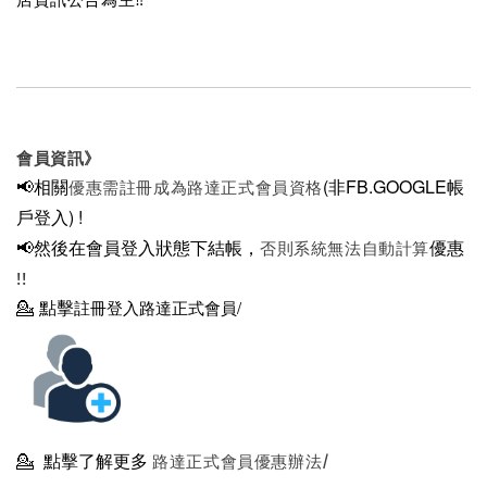
會員資訊》
📢相關
(非FB.GOOGLE帳
優惠需註冊成為路達正式會員資格
戶登入)
!
📢然後在
會員登入狀態下結帳，
優惠
否則系統無法自動計算
!!
💁
點擊
註冊登入路達正式會員/
💁
點擊了解更多
路達正式會員優惠辦法/