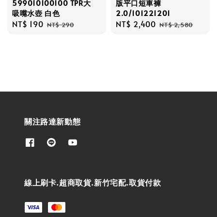
599010100100 TPR大
版平口短車褲
吸嘴水壺 白色
2.0/101221201
Sale
NT$ 190
Regular
Sale
NT$ 2,400
Regular
NT$ 290
NT$ 2,580
price
price
price
price
關注路達新動態
線上刷卡.超商取貨.新竹宅配.取貨付款