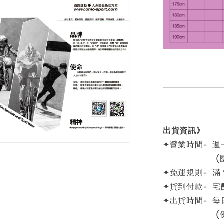
出貨資訊》
✦營業時間- 週一
(國定例
✦免運規則- 滿
✦貨到付款- 宅
✦出貨時間- 每
(例假日