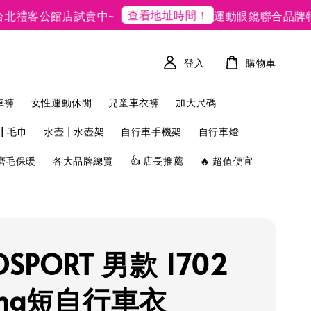
查看地址時間！
禮客公館店試賣中~
運動眼鏡聯合品牌特賣
登入
購物車
車褲
女性運動休閒
兒童車衣褲
加大尺碼
| 毛巾
水壺 | 水壺架
自行車手機架
自行車燈
磨毛保暖
各大品牌總覽
👍 店長推薦
🔥 超值便宜
OSPORT 男款 1702
ing短自行車衣