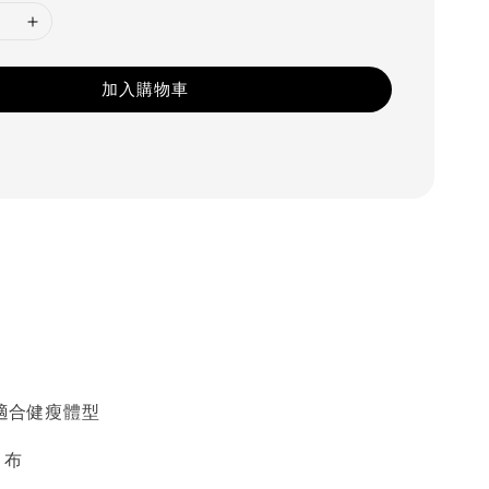
加入購物車
》
》
 適合健瘦體型
目布