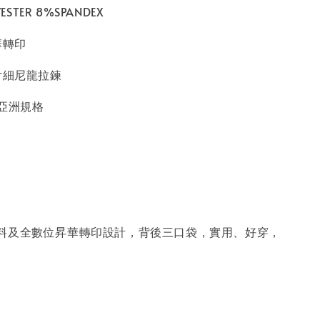
ESTER 8%SPANDEX
華轉印
片細尼龍拉鍊
XL 亞洲規格
料及全數位昇華轉印設計，背後三口袋，實用、好穿，