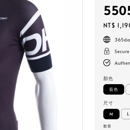
550
Sale
NT$ 1,19
price
365day
Secur
Authen
顏色
藍色
尺寸
M
L
數量