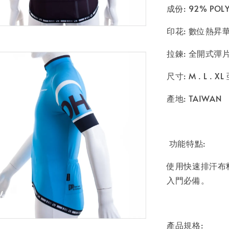
成份: 92% POLY
印花: 數位熱昇
拉鍊: 全開式彈
尺寸: M . L . 
產地: TAIWAN
功能特點:
使用快速排汗布
入門必備。
產品規格: