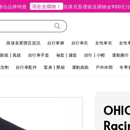
現在去購物！
品牌特賣
首購見面禮就送購物金900元!
台北
路達各實體店資訊
自行車褲
自行車衣
女性車衣
女性
眼鏡 | 風鏡
自行車手套
袖套 | 腿套
頭巾 | 小帽
運動腕巾 
用洗劑
自行車配件
緊身 | 壓縮
運動路跑
戶外休閒
冬季
OHI
Rac