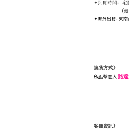
✦到貨時間- 宅
(最終依物
✦海外出貨- 東
換貨方式》
路達
💁點擊進入
客服資訊》