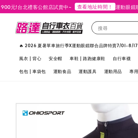
查看地址時間！
元!
台北禮客公館店試賣中~
運動眼鏡聯合
搜尋
🔥 2026 夏暑單車旅行季X運動眼鏡聯合品牌特賣7/01-8/17
風衣 | 背心
安全帽
車鞋 | 路跑健康鞋
自行車襪
包包 | 車袋包
運動食品
運動護具
運動用品
專