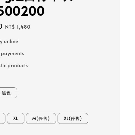
500200
0
Regular
NT$ 1,480
price
 online
e payments
tic products
黑色
XL
M(停售)
XL(停售)