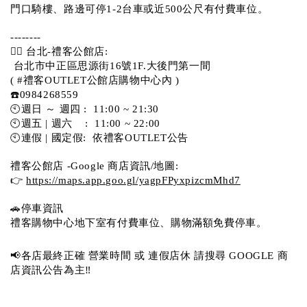
門口騎樓、路邊可停1-2台車或近500公尺有付費車位。 
-------- 
💁‍♀️ 台北-禮客公館店:
 台北市中正區思源街16號1F.大後門第一間
( #禮客OUTLET公館店購物中心內 )  
☎️0984268559 
🕙週日 ～ 週四 :  11:00 ~ 21:30
🕙週五 | 週六    :  11:00 ~ 22:00
🕙連假 | 國定假:  依禮客OUTLET公告 
禮客公館店 -Google 商店資訊/地圖:
👉 
https://maps.app.goo.gl/yagpFPyxpizcmMhd7
🚗停車資訊 
禮客購物中心地下室有付費車位、購物滿額免費停車。 
📢各店最終正確 營業時間 或 連假店休 請搜尋 GOOGLE 商
店資訊公告為主‼️