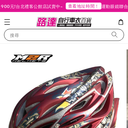
查看地址時間！
0元!
台北禮客公館店試賣中~
運動眼鏡聯合
搜尋