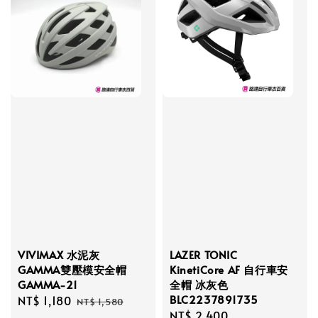
VIVIMAX 水泥灰
LAZER TONIC
GAMMA雙壓模安全帽
KinetiCore AF 自行車安
GAMMA-21
全帽 冰灰色
BLC2237891735
Sale
NT$ 1,180
Regular
NT$ 1,580
Regular
NT$ 2,400
price
price