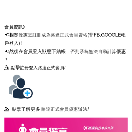
會員資訊》
📢相關
(非FB.GOOGLE帳
優惠需註冊成為路達正式會員資格
戶登入)
!
📢然後在
會員登入狀態下結帳，
優惠
否則系統無法自動計算
!!
💁
點擊
註冊登入路達正式會員/
💁
點擊了解更多
路達正式會員優惠辦法/