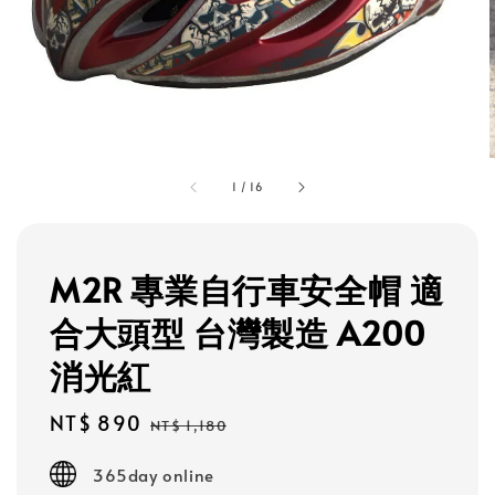
1
/
16
M2R 專業自行車安全帽 適
合大頭型 台灣製造 A200
消光紅
Sale
NT$ 890
Regular
NT$ 1,180
price
price
365day online