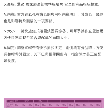
3.商檢: 通過 國家經濟部標準檢驗局 安全帽商品檢驗標章。
4.內襯: 前方進氣孔有防蟲網與可拆內襯設計，其防蟲、飛物
也是影響騎乘順暢的一項要點。
5.大小: 一鍵快旋鈕式頭圍鎖固調節器，可單手操作直覺使用
方便快速調整至適合您配戴的頭圍大小。
6.固定: 調整式帽帶有快拆插扣固定，兩側均有分岔環，方便
調整帽帶與固定，其下巴與帽帶間留有一指空隙才是正確配
戴長度。