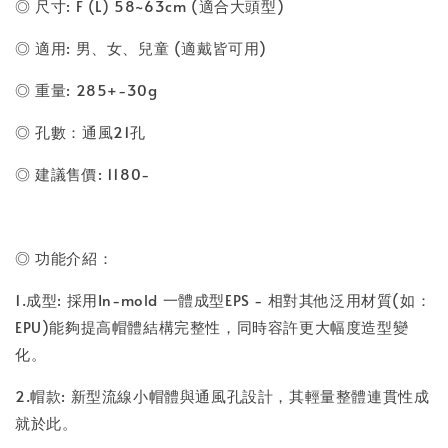
◎ 尺寸: F (L) 58~63cm (適合大頭型)
◎ 適用: 男、女、兒童 (適戴皆可用)
◎ 重量: 285+-30g
◎ 孔數：通風21孔
◎ 建議售價: 1180-
◎ 功能介紹：
1.成型: 採用In-mold 一體成型EPS - 相對其他泛用材質(如：
EPU)能夠提高帽體結構完整性，同時容許更大幅度造型變
化。
2.帽款: 新型流線小帽體與通風孔設計，其輕量整體連貫性成
就於此。