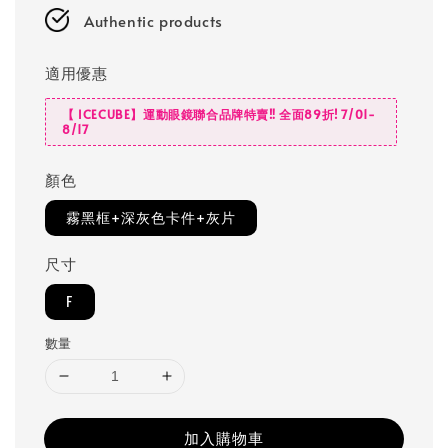
Authentic products
適用優惠
【 ICECUBE】運動眼鏡聯合品牌特賣‼️ 全面89折! 7/01-
8/17
顏色
霧黑框+深灰色卡件+灰片
尺寸
F
數量
加入購物車