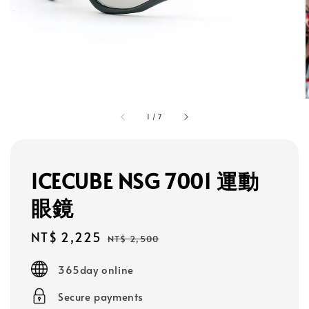
1
/
7
ICECUBE NSG 7001 運動
眼鏡
Sale
NT$ 2,225
Regular
NT$ 2,500
price
price
365day online
Secure payments