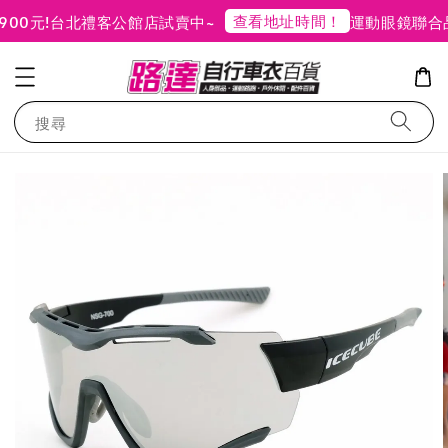
查看地址時間！
元!
台北禮客公館店試賣中~
運動眼鏡聯合品
搜尋