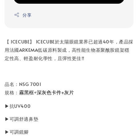
分享
【 ICECUBE】 ICECUBE於太陽眼鏡業界已超過40年，產品採
用法國ARKEMA低碳原料製成，高性能生物基聚酰胺鏡架穩
定性高、輕盈耐化學性，且彈性更佳!!
品名：NSG 7001
霧黑框
深灰色卡件+灰片
規格：
+
▶抗UV400
▶可調舒適鼻墊
▶可調鏡腳