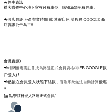
🚗停車資訊 
禮客購物中心地下室有付費車位、購物滿額免費停車。 
📢各店最終正確 營業時間 或 連假店休 請搜尋 GOOGLE 商
店資訊公告為主‼️
會員資訊》
📢相關
(非FB.GOOGLE帳
優惠需註冊成為路達正式會員資格
戶登入)
!
📢然後在
會員登入狀態下結帳，
優惠
否則系統無法自動計算
!!
💁
點擊
註冊登入路達正式會員/