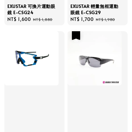
EXUSTAR 可換片運動眼
EXUSTAR 輕量無框運動
鏡 E-CSG24
眼鏡 E-CSG29
Sale
NT$ 1,600
Regular
Sale
NT$ 1,700
Regular
NT$ 1,880
NT$ 1,980
price
price
price
price
優惠