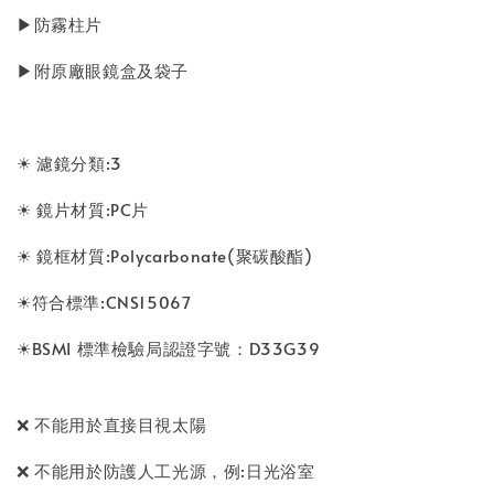
▶防霧柱片
▶附原廠眼鏡盒及袋子
☀ 濾鏡分類:3
☀ 鏡片材質:PC片
☀ 鏡框材質:Polycarbonate(聚碳酸酯)
☀符合標準:CNS15067
☀BSMI 標準檢驗局認證字號：D33G39
❌ 不能用於直接目視太陽
❌ 不能用於防護人工光源，例:日光浴室