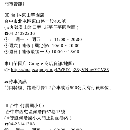
門市資訊》
💁‍♀️ 台中-東山芋園店:
台中市北屯區東山路一段405號 
( #九號登山道口旁_老芋仔芋圓對面 )
☎️04-24392236
🕙     週一 ～ 週五       :  11:00 ~ 20:00
🕙週六 | 連假 | 國定假:  10:00 ~ 20:00
🕙週日 | 連假最後一天: 10:00 ~ 18:00
東山芋園店-Google 商店資訊/地圖:
👉 
https://maps.app.goo.gl/WFD1pZ3yVNnwYCV88
🚗停車資訊 
門口騎樓、路邊可停1-2台車或近500公尺有付費車位。  
--------
💁‍♀️台中-何厝國小店:
 台中市西屯區何厝街67巷13號 
( #導航何厝國小大門正對面巷內 )  
☎️04-23141308
🕙     週一 ～ 週五       :  09:00 ~ 20:00