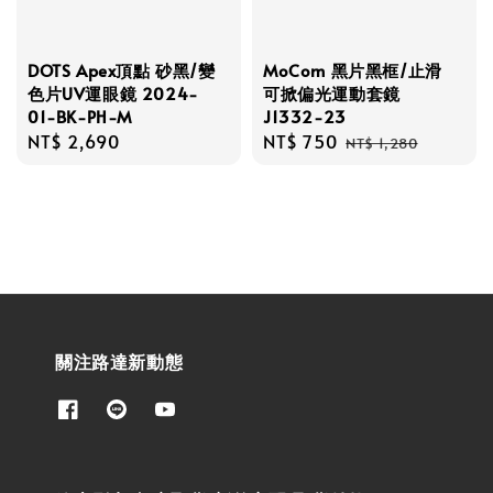
DOTS Apex頂點 砂黑/變
MoCom 黑片黑框/止滑
色片UV運眼鏡 2024-
可掀偏光運動套鏡
01-BK-PH-M
J1332-23
Regular
NT$ 2,690
Sale
NT$ 750
Regular
NT$ 1,280
price
price
price
關注路達新動態