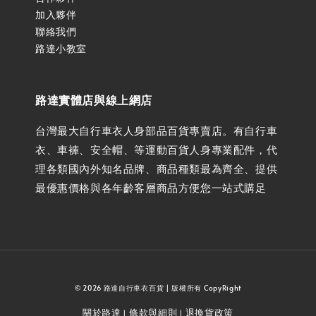
加入夥伴
聯絡我們
路達小教室
路達實體店與線上網店
台灣最大自行車衣人身部品百貨專賣店。有自行車
衣、車褲、安全帽、等運動百貨人身專業配件，代
理各類國內外知名品牌、商品種類最為齊全、提供
最優惠價格與各年齡客層商品方便您一站式購足
© 2026 路達自行車衣百貨 | 版權所有 CopyRight
關於路達
條款與細則
退換貨政策
|
|