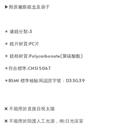
▶附原廠眼鏡盒及袋子
☀ 濾鏡分類:3
☀ 鏡片材質:PC片
☀ 鏡框材質:Polycarbonate(聚碳酸酯)
☀符合標準:CNS15067
☀BSMI 標準檢驗局認證字號：D33G39
❌ 不能用於直接目視太陽
❌ 不能用於防護人工光源，例:日光浴室