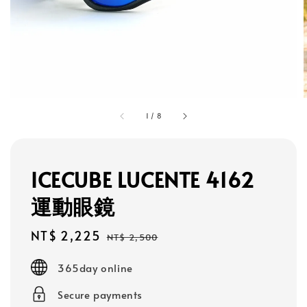
1
/
8
ICECUBE LUCENTE 4162
運動眼鏡
Sale
NT$ 2,225
Regular
NT$ 2,500
price
price
365day online
Secure payments