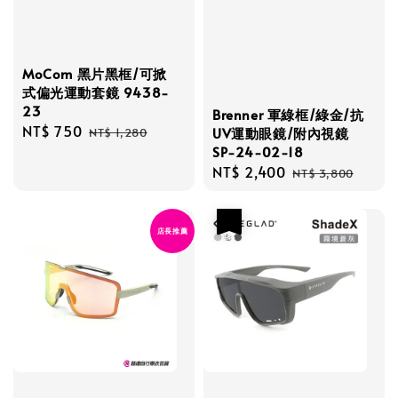
MoCom 黑片黑框/可掀
式偏光運動套鏡 9438-
23
Brenner 軍綠框/綠金/抗
Sale
NT$ 750
Regular
UV運動眼鏡/附內視鏡
NT$ 1,280
price
price
SP-24-02-18
Sale
NT$ 2,400
Regular
NT$ 3,800
price
price
優惠
店長推薦