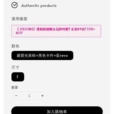
Authentic products
適用優惠
【 ICECUBE】運動眼鏡聯合品牌特賣‼️ 全面89折! 7/01-
8/17
顏色
霧螢光黃框+黑色卡件+藍revo
尺寸
F
數量
加入購物車