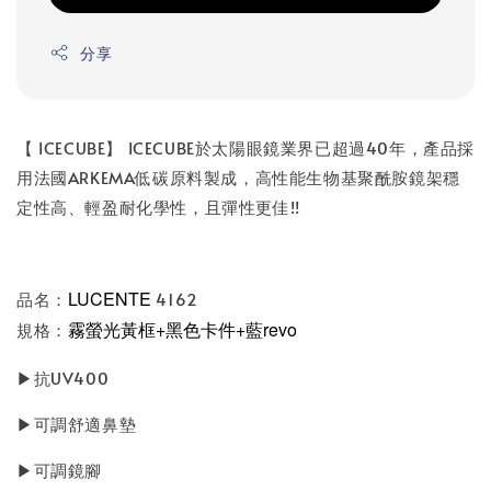
分享
【 ICECUBE】 ICECUBE於太陽眼鏡業界已超過40年，產品採
用法國ARKEMA低碳原料製成，高性能生物基聚酰胺鏡架穩
定性高、輕盈耐化學性，且彈性更佳!!
LUCENTE
品名：
4162
霧螢光黃框+黑色卡件+藍revo
規格：
▶抗UV400
▶可調舒適鼻墊
▶可調鏡腳