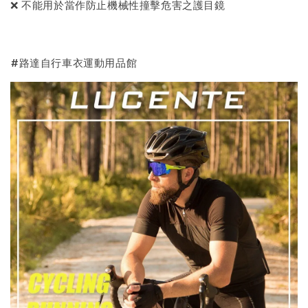
❌ 不能用於當作防止機械性撞擊危害之護目鏡
#路達自行車衣運動用品館