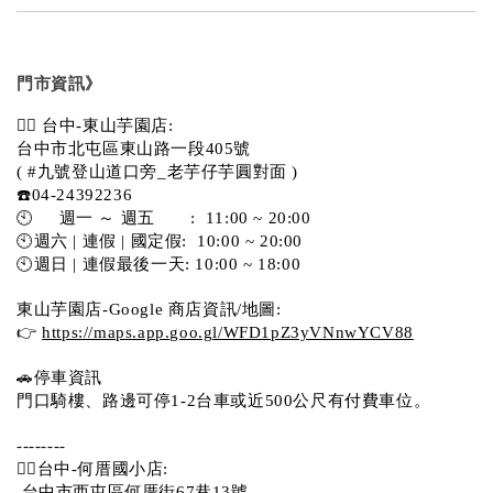
門市資訊》
💁‍♀️ 台中-東山芋園店:
台中市北屯區東山路一段405號 
( #九號登山道口旁_老芋仔芋圓對面 )
☎️04-24392236
🕙     週一 ～ 週五       :  11:00 ~ 20:00
🕙週六 | 連假 | 國定假:  10:00 ~ 20:00
🕙週日 | 連假最後一天: 10:00 ~ 18:00
東山芋園店-Google 商店資訊/地圖:
👉 
https://maps.app.goo.gl/WFD1pZ3yVNnwYCV88
🚗停車資訊 
門口騎樓、路邊可停1-2台車或近500公尺有付費車位。  
--------
💁‍♀️台中-何厝國小店:
 台中市西屯區何厝街67巷13號 