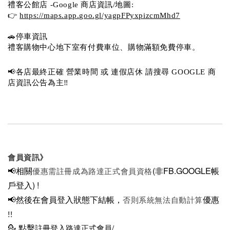
禮客公館店 -Google 商店資訊/地圖:
👉 
https://maps.app.goo.gl/yagpFPyxpizcmMhd7
🚗停車資訊 
禮客購物中心地下室有付費車位、購物滿額免費停車。 
📢各店最終正確 營業時間 或 連假店休 請搜尋 GOOGLE 商
店資訊公告為主‼️
會員資訊》
📢相關
(非FB.GOOGLE帳
優惠需註冊成為路達正式會員資格
戶登入)
!
📢然後在
會員登入狀態下結帳，
優惠
否則系統無法自動計算
!!
💁
點擊
註冊登入路達正式會員/