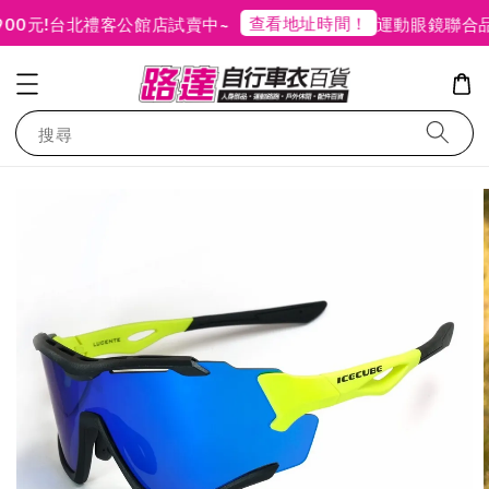
查看地址時間！
元!
台北禮客公館店試賣中~
運動眼鏡聯合品牌
搜尋