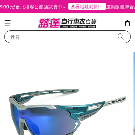
查看地址時間！
元!
台北禮客公館店試賣中~
運動眼鏡聯合品
搜尋