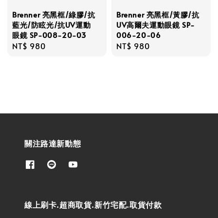
Brenner 亮黑框/綠膠/抗
Brenner 亮黑框/黃膠/抗
藍光/防眩光/抗UV運動
UV高爾夫運動眼鏡 SP-
眼鏡 SP-008-20-03
006-20-06
Regular
NT$ 980
Regular
NT$ 980
price
price
關注路達新動態
線上刷卡.超商取貨.新竹宅配.取貨付款