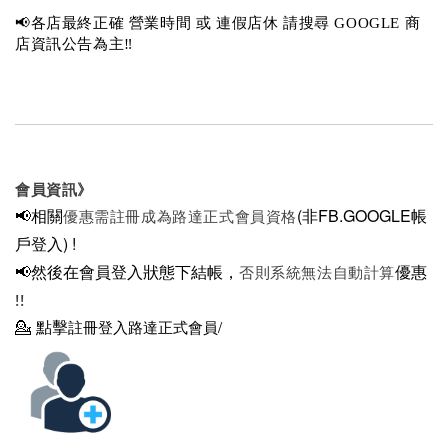
📢各店最終正確 營業時間 或 連假店休 請搜尋 GOOGLE 商
店資訊公告為主‼️
會員資訊》
📢相關
(非FB.GOOGLE帳
優惠需註冊成為路達正式會員資格
戶登入)
!
📢然後在
會員登入狀態下結帳，
優惠
否則系統無法自動計算
!!
💁
點擊
註冊登入路達正式會員/