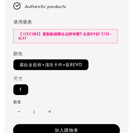
Authentic products
適用優惠
【 ICECUBE】運動眼鏡聯合品牌特賣‼️ 全面89折! 7/01-
8/17
顏色
霧鈦金藍框+淺灰卡件+藍REVO
尺寸
F
數量
加入購物車