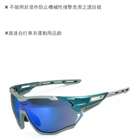
❌ 不能用於當作防止機械性撞擊危害之護目鏡
#路達自行車衣運動用品館