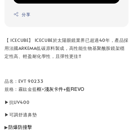
分享
【 ICECUBE】 ICECUBE於太陽眼鏡業界已超過40年，產品採
用法國ARKEMA低碳原料製成，高性能生物基聚酰胺鏡架穩
定性高、輕盈耐化學性，且彈性更佳!!
品名：EVT 90233
框
卡件+藍REVO
規格：霧鈦金藍
+淺灰
▶抗UV400
▶可調舒適鼻墊
防爆防撞擊
▶