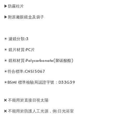
▶防霧柱片
▶附原廠眼鏡盒及袋子
☀ 濾鏡分類:3
☀ 鏡片材質:PC片
☀ 鏡框材質:Polycarbonate(聚碳酸酯)
☀符合標準:CNS15067
☀BSMI 標準檢驗局認證字號：D33G39
❌ 不能用於直接目視太陽
❌ 不能用於防護人工光源，例:日光浴室