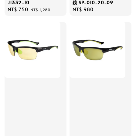
J1332-10
鏡 SP-010-20-09
Sale
NT$ 750
Regular
Regular
NT$ 980
NT$ 1,280
price
price
price