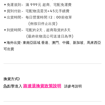
✦免運規則- 滿 999元 超商、宅配免運費
✦貨到付款- 宅配物流需另+45元手續費
✦出貨時間- 每日營業時間 12：00前收單
(例假日停止出貨)
✦到貨時間- 宅配約2天，超商取貨約3天
(最終依物流公司送達日為準)
✦海外出貨- 東南亞區域 香港、澳門、中國、新加坡、馬來西亞
可出貨
換貨方式》
路達退換貨政策說明
💁點擊進入
請參考說明