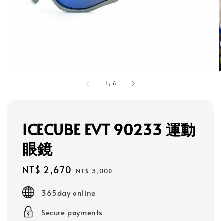
1
/
6
ICECUBE EVT 90233 運動
眼鏡
Sale
NT$ 2,670
Regular
NT$ 3,000
price
price
365day online
Secure payments