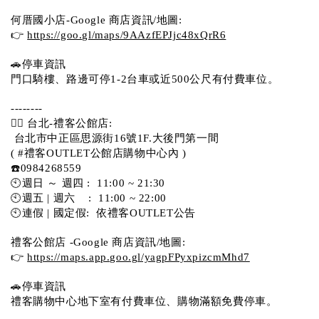
何厝國小店-Google 商店資訊/地圖:
👉 
https://goo.gl/maps/9AAzfEPJjc48xQrR6
🚗停車資訊 
門口騎樓、路邊可停1-2台車或近500公尺有付費車位。 
-------- 
💁‍♀️ 台北-禮客公館店:
 台北市中正區思源街16號1F.大後門第一間
( #禮客OUTLET公館店購物中心內 )  
☎️0984268559 
🕙週日 ～ 週四 :  11:00 ~ 21:30
🕙週五 | 週六    :  11:00 ~ 22:00
🕙連假 | 國定假:  依禮客OUTLET公告 
禮客公館店 -Google 商店資訊/地圖:
👉 
https://maps.app.goo.gl/yagpFPyxpizcmMhd7
🚗停車資訊 
禮客購物中心地下室有付費車位、購物滿額免費停車。 