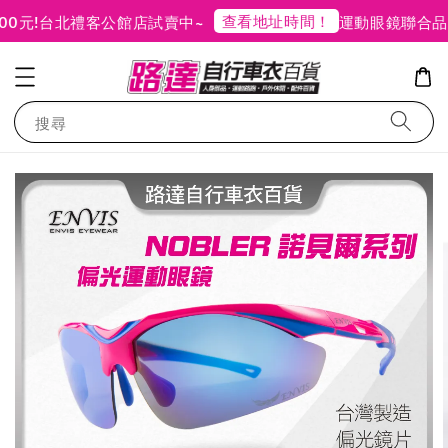
查看地址時間！
!
台北禮客公館店試賣中~
運動眼鏡聯合品牌
搜尋