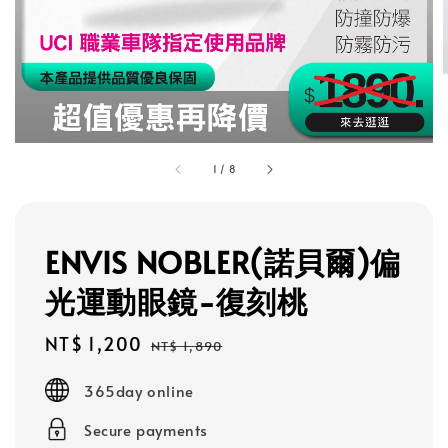
1
/
8
ENVIS NOBLER(諾貝爾)偏
光運動眼鏡-復刻桃
Sale
NT$ 1,200
Regular
NT$ 1,890
price
price
365day online
Secure payments