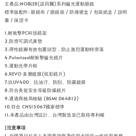
主產品:NOBLER(諾貝爾)系列偏光運動眼鏡
標準版配件: 眼鏡布 / 眼鏡袋 / 防撞硬盒 / 包裝紙盒 / 說明
書 / 保證卡
1.耐衝擊PC科技鏡架
2.防滑可調式鼻墊
3.彈性鏡腳有效包覆頭型，防止激烈運動時滑落
4.Polarized耐衝擊偏光鏡片
5.運動光學片框
6.REVO 多層鍍膜(炫彩鏡片)
7.抗UV400、抗油汙、防刮、防霧鍍膜
8.符合美規安全等級防爆鏡片
9.通過商檢局檢驗 (BSMI D64812)
10.符合 CNS15067國家標準
11.本產品由台灣設計、台灣製造並已取得專利權
|注意事項
1. 自購買日起非人為因素損傷憑保證卡提供一年保固服務。