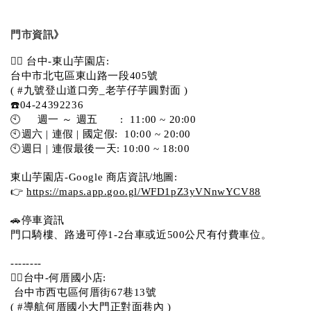
門市資訊》
💁‍♀️ 台中-東山芋園店:
台中市北屯區東山路一段405號 
( #九號登山道口旁_老芋仔芋圓對面 )
☎️04-24392236
🕙     週一 ～ 週五       :  11:00 ~ 20:00
🕙週六 | 連假 | 國定假:  10:00 ~ 20:00
🕙週日 | 連假最後一天: 10:00 ~ 18:00
東山芋園店-Google 商店資訊/地圖:
👉 
https://maps.app.goo.gl/WFD1pZ3yVNnwYCV88
🚗停車資訊 
門口騎樓、路邊可停1-2台車或近500公尺有付費車位。  
--------
💁‍♀️台中-何厝國小店:
 台中市西屯區何厝街67巷13號 
( #導航何厝國小大門正對面巷內 )  