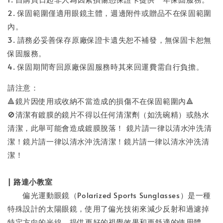
2. 保固範圍僅適用眼鏡主體，週邊附件或贈品不在保固範圍
內。
3. 請務必妥善保存原廠保證卡遺失恕不補發，無保固卡恕無
保固服務。
4. 保固期間寄回原廠保固服務時其來回運費需自行負擔。
請注意：
🔺鏡片因使用或收納不當造成的損傷不在保固範圍內🔺
🚫清潔有鍍膜的鏡片不得以任何清潔劑（如洗碗精）或熱水
清潔，此舉可能會造成鍍膜脫落！ 鏡片請一律以清水沖洗清
潔！鏡片請一律以清水沖洗清潔！鏡片請一律以清水沖洗清
潔！
| 路達小教室
偏光運動眼鏡（Polarized Sports Sunglasses）是一種
特殊設計的太陽眼鏡，使用了偏光技術來減少反射和過濾掉
特定方向的光線，提供更好的視覺效果和更舒適的使用體