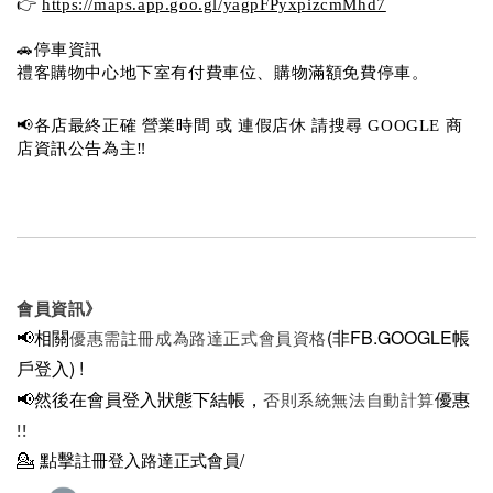
👉 
https://maps.app.goo.gl/yagpFPyxpizcmMhd7
🚗停車資訊 
禮客購物中心地下室有付費車位、購物滿額免費停車。 
📢各店最終正確 營業時間 或 連假店休 請搜尋 GOOGLE 商
店資訊公告為主‼️
會員資訊》
📢相關
(非FB.GOOGLE帳
優惠需註冊成為路達正式會員資格
戶登入)
!
📢然後在
會員登入狀態下結帳，
優惠
否則系統無法自動計算
!!
💁
點擊
註冊登入路達正式會員/