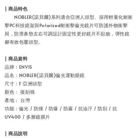
| 商品特色
NOBLER(諾貝爾)系列適合亞洲人頭型、採用輕量化耐衝
擊PC科技鏡架與Polarized耐衝擊偏光鏡片可防護外物衝擊
與，防滑鼻墊左右可調設計固定性更好鏡片不貼臉，彈性鏡
腳有效包覆頭型。
| 商品資料
品牌：ENVIS
品名：NOBLER(諾貝爾)偏光運動眼鏡
尺寸：F 亞洲頭型
顏色： 復刻桃
產地： 台灣
功能：偏光 / 防撞 / 防爆 / 防霧 / 抗油汙 / 防刮 / 抗
UV400 / 多層鍍膜片
| 商品說明