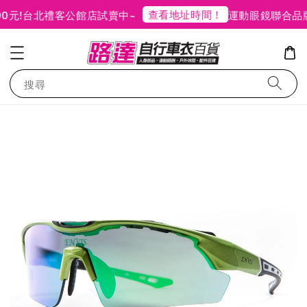
查看地址時間！
!
台北禮客公館店試賣中~
運動眼鏡聯合品牌特
搜尋