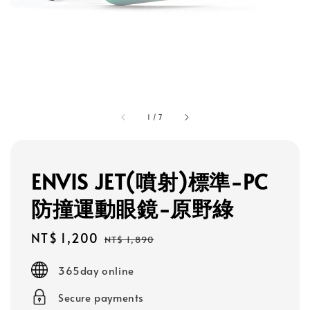
1
/
7
ENVIS JET(噴射)標準-PC
防撞運動眼鏡-原野綠
Sale
NT$ 1,200
Regular
NT$ 1,890
price
price
365day online
Secure payments