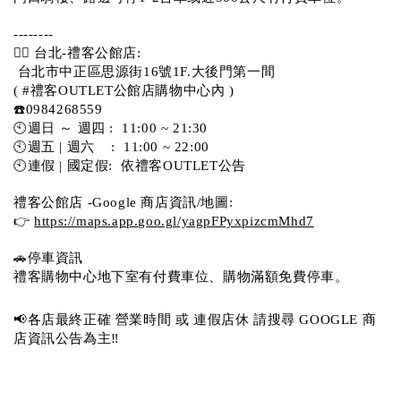
-------- 
💁‍♀️ 台北-禮客公館店:
 台北市中正區思源街16號1F.大後門第一間
( #禮客OUTLET公館店購物中心內 )  
☎️0984268559 
🕙週日 ～ 週四 :  11:00 ~ 21:30
🕙週五 | 週六    :  11:00 ~ 22:00
🕙連假 | 國定假:  依禮客OUTLET公告 
禮客公館店 -Google 商店資訊/地圖:
👉 
https://maps.app.goo.gl/yagpFPyxpizcmMhd7
🚗停車資訊 
禮客購物中心地下室有付費車位、購物滿額免費停車。 
📢各店最終正確 營業時間 或 連假店休 請搜尋 GOOGLE 商
店資訊公告為主‼️