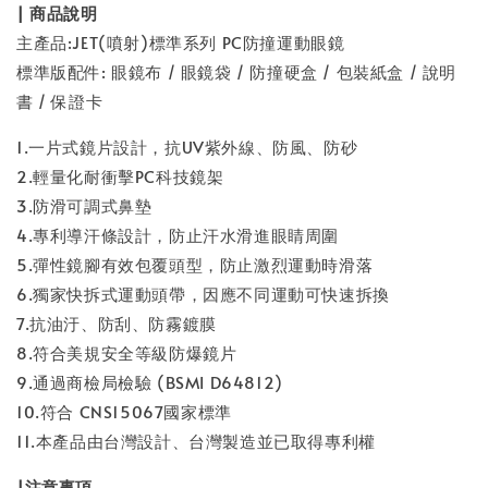
| 商品說明
主產品:JET(噴射)標準系列 PC防撞運動眼鏡
標準版配件: 眼鏡布 / 眼鏡袋 / 防撞硬盒 / 包裝紙盒 / 說明
書 / 保證卡
1.一片式鏡片設計，抗UV紫外線、防風、防砂
2.輕量化耐衝擊PC科技鏡架
3.防滑可調式鼻墊
4.專利導汗條設計，防止汗水滑進眼睛周圍
5.彈性鏡腳有效包覆頭型，防止激烈運動時滑落
6.獨家快拆式運動頭帶，因應不同運動可快速拆換
7.抗油汙、防刮、防霧鍍膜
8.符合美規安全等級防爆鏡片
9.通過商檢局檢驗 (BSMI D64812)
10.符合 CNS15067國家標準
11.本產品由台灣設計、台灣製造並已取得專利權
|注意事項