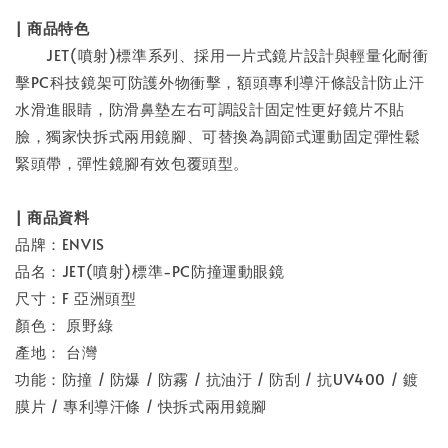
| 商品特色
JET(噴射)標準系列、採用一片式鏡片設計與輕量化耐衝
擊PC科技鏡架可防護外物衝擊，額頭專利導汗條設計防止汗
水滑進眼睛，防滑鼻墊左右可調設計固定性更好鏡片不貼
臉，獨家快拆式兩用鏡腳、可替換為調節式運動固定彈性鬆
緊頭帶，彈性鏡腳有效包覆頭型。
| 商品資料
品牌：ENVIS
品名：JET(噴射)標準-PC防撞運動眼鏡
尺寸：F 亞洲頭型
顏色： 原野綠
產地： 台灣
功能：防撞 / 防爆 / 防霧 / 抗油汙 / 防刮 / 抗UV400 / 鍍
膜片 / 專利導汗條 / 快拆式兩用鏡腳