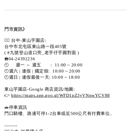
門市資訊》
💁‍♀️ 台中-東山芋園店:
台中市北屯區東山路一段405號 
( #九號登山道口旁_老芋仔芋圓對面 )
☎️04-24392236
🕙     週一 ～ 週五       :  11:00 ~ 20:00
🕙週六 | 連假 | 國定假:  10:00 ~ 20:00
🕙週日 | 連假最後一天: 10:00 ~ 18:00
東山芋園店-Google 商店資訊/地圖:
👉 
https://maps.app.goo.gl/WFD1pZ3yVNnwYCV88
🚗停車資訊 
門口騎樓、路邊可停1-2台車或近500公尺有付費車位。  
--------