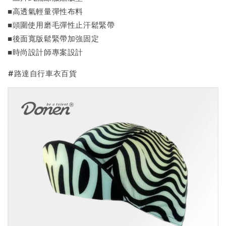
■高透氣輕量彈性布料
■頭圍使用磨毛彈性止汗鬆緊帶
■後面寬版鬆緊帶加強固定
■時尚設計師專案設計
#路達自行車衣百貨