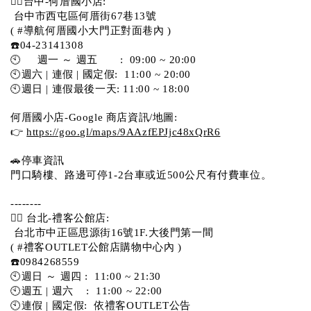
💁‍♀️台中-何厝國小店:
 台中市西屯區何厝街67巷13號 
( #導航何厝國小大門正對面巷內 )  
☎️04-23141308
🕙     週一 ～ 週五       :  09:00 ~ 20:00
🕙週六 | 連假 | 國定假:  11:00 ~ 20:00
🕙週日 | 連假最後一天: 11:00 ~ 18:00
何厝國小店-Google 商店資訊/地圖:
👉 
https://goo.gl/maps/9AAzfEPJjc48xQrR6
🚗停車資訊 
門口騎樓、路邊可停1-2台車或近500公尺有付費車位。 
-------- 
💁‍♀️ 台北-禮客公館店:
 台北市中正區思源街16號1F.大後門第一間
( #禮客OUTLET公館店購物中心內 )  
☎️0984268559 
🕙週日 ～ 週四 :  11:00 ~ 21:30
🕙週五 | 週六    :  11:00 ~ 22:00
🕙連假 | 國定假:  依禮客OUTLET公告 