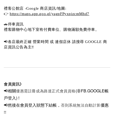
禮客公館店 -Google 商店資訊/地圖:
👉 
https://maps.app.goo.gl/yagpFPyxpizcmMhd7
🚗停車資訊 
禮客購物中心地下室有付費車位、購物滿額免費停車。 
📢各店最終正確 營業時間 或 連假店休 請搜尋 GOOGLE 商
店資訊公告為主‼️
會員資訊》
📢相關
(非FB.GOOGLE帳
優惠需註冊成為路達正式會員資格
戶登入)
!
📢然後在
會員登入狀態下結帳，
優惠
否則系統無法自動計算
!!