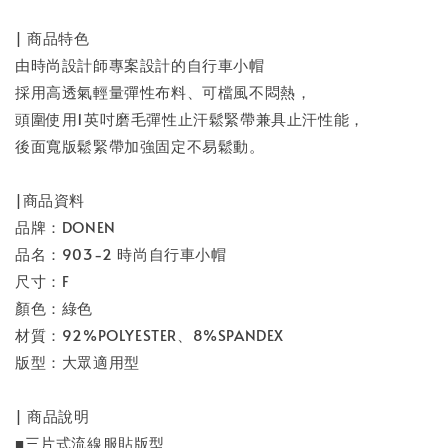
| 商品特色
由時尚設計師專案設計的自行車小帽
採用高透氣輕量彈性布料、可檔風不悶熱，
頭圍使用1英吋磨毛彈性止汗鬆緊帶兼具止汗性能，
後面寬版鬆緊帶加強固定不易鬆動。
|商品資料
品牌：DONEN
品名：903-2 時尚自行車小帽
尺寸：F
顏色：綠色
材質：92%POLYESTER、8%SPANDEX
版型：大眾適用型
| 商品說明
■三片式流線服貼版型