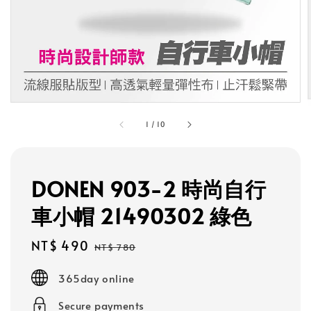
1
/
10
DONEN 903-2 時尚自行
車小帽 21490302 綠色
Sale
NT$ 490
Regular
NT$ 780
price
price
365day online
Secure payments