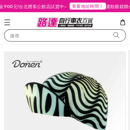
查看地址時間！
00元!
台北禮客公館店試賣中~
運動眼鏡聯合
搜尋