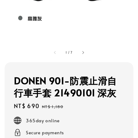
1
/
7
DONEN 901-防震止滑自
行車手套 21490101 深灰
Sale
NT$ 690
Regular
NT$ 1,180
price
price
365day online
Secure payments