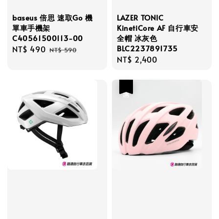
baseus 倍思 速取Go 機
LAZER TONIC
單車手機架
KinetiCore AF 自行車安
C40561500113-00
全帽 冰灰色
BLC2237891735
Sale
NT$ 490
Regular
NT$ 590
Regular
NT$ 2,400
price
price
price
優惠