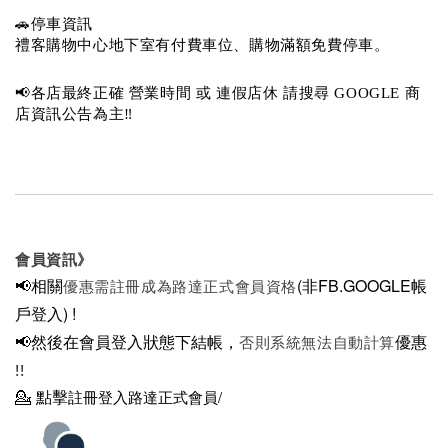
🚗停車資訊 
禮客購物中心地下室有付費車位、購物滿額免費停車。 
📢各店最終正確 營業時間 或 連假店休 請搜尋 GOOGLE 商
店資訊公告為主‼️
會員資訊》
📢相關
(非FB.GOOGLE帳
優惠需註冊成為路達正式會員資格
戶登入)
!
📢然後在
會員登入狀態下結帳，
優惠
否則系統無法自動計算
!!
💁
點擊
註冊登入路達正式會員/