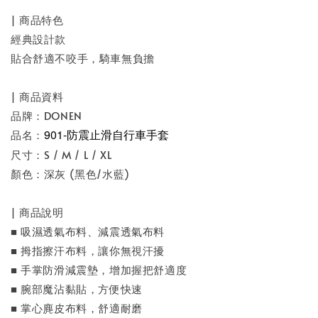
| 商品特色
經典設計款
貼合舒適不咬手，騎車無負擔
| 商品資料
品牌：DONEN
901-防震止滑自行車手套
品名：
尺寸：S / M / L / XL
顏色：深灰 (黑色/水藍)
| 商品說明
■ 吸濕透氣布料、減震透氣布料
■ 拇指擦汗布料，讓你無視汗擾
■ 手掌防滑減震墊，增加握把舒適度
■ 腕部魔沾黏貼，方便快速
■ 掌心麂皮布料，舒適耐磨