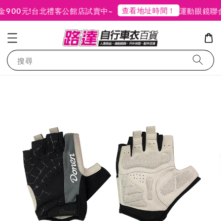
查看地址時間！
00元!
台北禮客公館店試賣中~
運動眼鏡聯合
搜尋