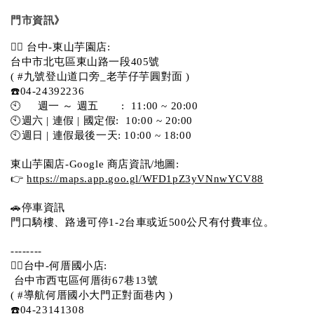
門市資訊》
💁‍♀️ 台中-東山芋園店:
台中市北屯區東山路一段405號 
( #九號登山道口旁_老芋仔芋圓對面 )
☎️04-24392236
🕙     週一 ～ 週五       :  11:00 ~ 20:00
🕙週六 | 連假 | 國定假:  10:00 ~ 20:00
🕙週日 | 連假最後一天: 10:00 ~ 18:00
東山芋園店-Google 商店資訊/地圖:
👉 
https://maps.app.goo.gl/WFD1pZ3yVNnwYCV88
🚗停車資訊 
門口騎樓、路邊可停1-2台車或近500公尺有付費車位。  
--------
💁‍♀️台中-何厝國小店:
 台中市西屯區何厝街67巷13號 
( #導航何厝國小大門正對面巷內 )  
☎️04-23141308