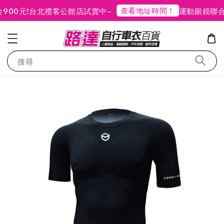
查看地址時間！
0元!
台北禮客公館店試賣中~
運動眼鏡聯合品
搜尋