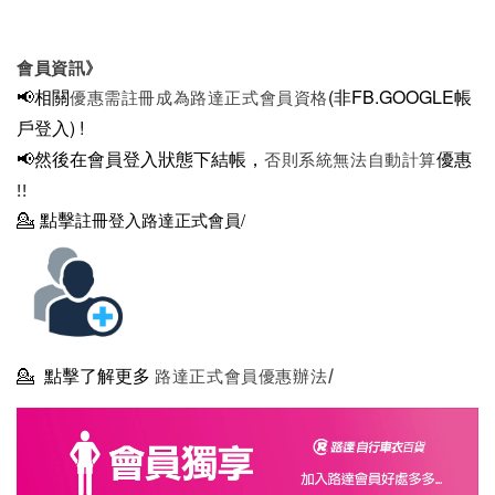
會員資訊》
📢相關
(非FB.GOOGLE帳
優惠需註冊成為路達正式會員資格
戶登入)
!
📢然後在
會員登入狀態下結帳，
優惠
否則系統無法自動計算
!!
💁
點擊
註冊登入路達正式會員/
💁
點擊了解更多
路達正式會員優惠辦法/