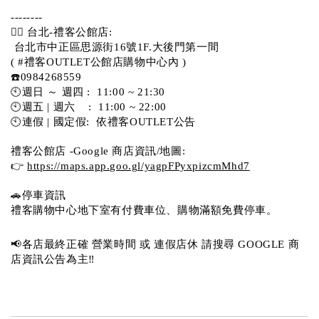
-------- 
💁‍♀️ 台北-禮客公館店:
 台北市中正區思源街16號1F.大後門第一間
( #禮客OUTLET公館店購物中心內 )  
☎️0984268559 
🕙週日 ～ 週四 :  11:00 ~ 21:30
🕙週五 | 週六    :  11:00 ~ 22:00
🕙連假 | 國定假:  依禮客OUTLET公告 
禮客公館店 -Google 商店資訊/地圖:
👉 
https://maps.app.goo.gl/yagpFPyxpizcmMhd7
🚗停車資訊 
禮客購物中心地下室有付費車位、購物滿額免費停車。 
📢各店最終正確 營業時間 或 連假店休 請搜尋 GOOGLE 商
店資訊公告為主‼️