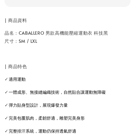
| 商品資料
品名：CABALLERO 男款高機能壓縮運動衣 科技黑
尺寸：SM / LXL
| 商品特色
✓
適用運動
✓
一體成形、無接縫編織技術，自然貼合讓運動無障礙
✓
彈力貼身型設計，展現爆發力量
✓
完美包覆肌肉，柔韌舒適，雕塑完美身形
✓
完整排汗系統，運動仍保持透氣舒適