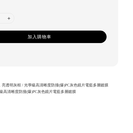
加入購物車
01 亮透明灰框 / 光學級高清晰度防撞(爆)PC灰色鏡片電藍多層鍍膜
光學級高清晰度防撞(爆)PC灰色鏡片電藍多層鍍膜