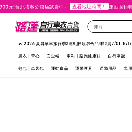
查看地址時間！
元!
台北禮客公館店試賣中~
運動眼鏡聯合
搜尋
🔥 2026 夏暑單車旅行季X運動眼鏡聯合品牌特賣7/01-8/17
風衣 | 背心
安全帽
車鞋 | 路跑健康鞋
自行車襪
包包 | 車袋包
運動食品
運動護具
運動用品
專