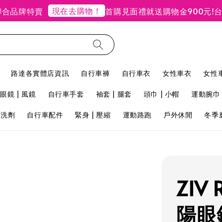
現在去購物！
品牌特賣
首購見面禮就送購物金900元!
台北
路達各實體店資訊
自行車褲
自行車衣
女性車衣
女性
眼鏡 | 風鏡
自行車手套
袖套 | 腿套
頭巾 | 小帽
運動腕巾 
用洗劑
自行車配件
緊身 | 壓縮
運動路跑
戶外休閒
冬季
ZIV
陽眼鏡