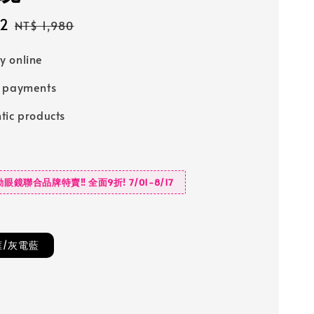
82
Regular
NT$ 1,980
price
 online
e payments
tic products
動眼鏡聯合品牌特賣‼️ 全面9折! 7/01-8/17
/灰電藍