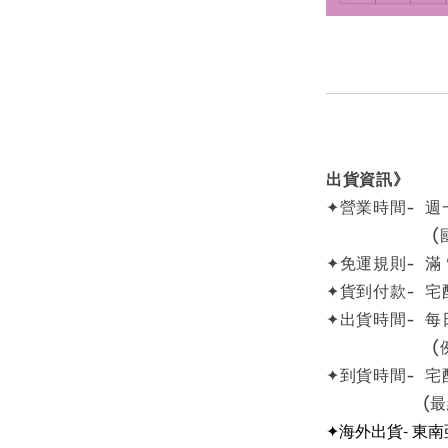
出貨資訊》
✦營業時間- 週一
(國定例
✦免運規則- 滿
✦貨到付款- 宅
✦出貨時間- 每
(例假日
✦到貨時間- 宅
(最終依物
✦海外出貨- 東