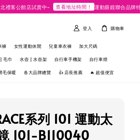
查看地址時間！
禮客公館店試賣中~
運動眼鏡聯合品牌特賣
登入
購物車
車褲
女性運動休閒
兒童車衣褲
加大尺碼
| 毛巾
水壺 | 水壺架
自行車手機架
自行車燈
磨毛保暖
各大品牌總覽
👍 店長推薦
🔥 超值便宜
 RACE系列 101 運動太
 101-B110040