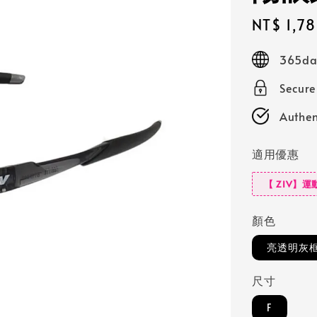
Sale
NT$ 1,7
price
365day
Secur
Authen
適用優惠
【 ZIV】運
顏色
亮透明灰框
尺寸
F