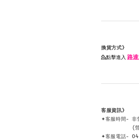
換貨方式》
路達
💁點擊進入
客服資訊》
✦客服時間- 
(營業時間 0
✦客服電話- 04 -