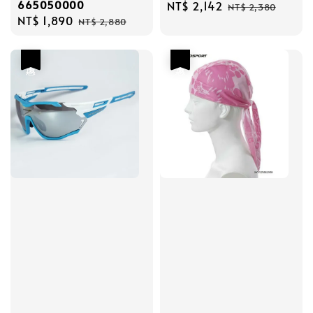
665050000
Sale
NT$ 2,142
Regular
NT$ 2,380
Sale
NT$ 1,890
Regular
price
price
NT$ 2,880
price
price
優惠
優惠