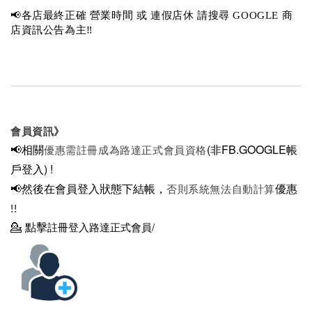
📢各店最終正確 營業時間 或 連假店休 請搜尋 GOOGLE 商
店資訊公告為主‼️
會員資訊》
📢相關
(非FB.GOOGLE帳
優惠需註冊成為路達正式會員資格
戶登入)
!
📢然後在
會員登入狀態下結帳，
優惠
否則系統無法自動計算
!!
💁
點擊
註冊登入路達正式會員/