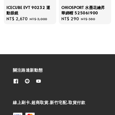
ICECUBE EVT 90232 運
OHIOSPORT 水墨花繪昇
動眼鏡
華綁帽 525061900
Sale
NT$ 2,670
Regular
Sale
NT$ 290
Regular
NT$ 3,000
NT$ 380
price
price
price
price
關注路達新動態
線上刷卡.超商取貨.新竹宅配.取貨付款