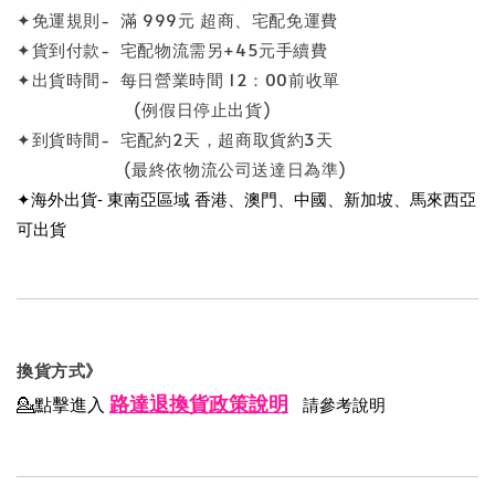
✦免運規則- 滿 999元 超商、宅配免運費
✦貨到付款- 宅配物流需另+45元手續費
✦出貨時間- 每日營業時間 12：00前收單
(例假日停止出貨)
✦到貨時間- 宅配約2天，超商取貨約3天
(最終依物流公司送達日為準)
✦海外出貨- 東南亞區域 香港、澳門、中國、新加坡、馬來西亞
可出貨
換貨方式》
路達退換貨政策說明
💁點擊進入
請參考說明