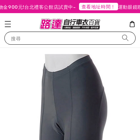
查看地址時間！
900元!
台北禮客公館店試賣中~
運動眼鏡聯
搜尋