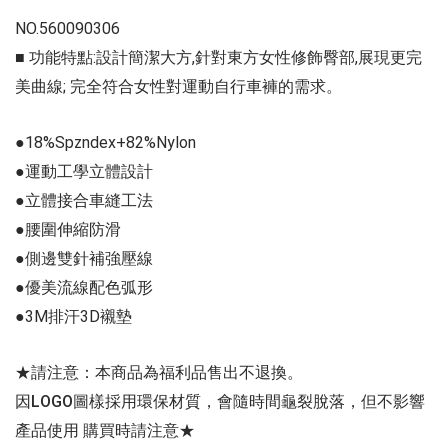
NO.560090306
■ 功能特點:設計簡潔大方,針對東方女性修飾臀部,展現更完
美曲線; 完全符合女性對運動自行車褲的需求。
●18%Spzndex+82%Nylon
●運動工學立體設計
●立體接合車縫工法
●腰圍伸縮防滑
●側邊雙針補強壓線
●優美流線配色弧形
●3M排汗3D襯墊
★請注意：本商品為福利品售出不退換。
因LOGO圖樣採用環保材質，會隨時間龜裂脫落，但不影響
產品使用 購買時請注意★