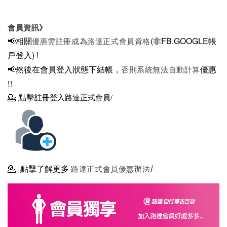
會員資訊》
📢相關
(非FB.GOOGLE帳
優惠需註冊成為路達正式會員資格
戶登入)
!
📢然後在
會員登入狀態下結帳，
優惠
否則系統無法自動計算
!!
💁
點擊
註冊登入路達正式會員/
💁
點擊了解更多
路達正式會員優惠辦法/