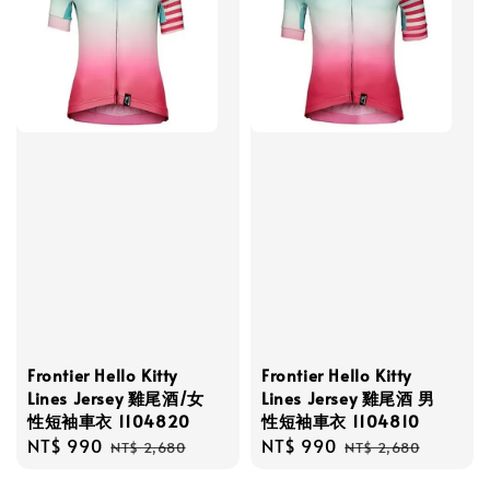
Frontier Hello Kitty
Frontier Hello Kitty
Lines Jersey 雞尾酒/女
Lines Jersey 雞尾酒 男
性短袖車衣 1104820
性短袖車衣 1104810
Sale
NT$ 990
Regular
Sale
NT$ 990
Regular
NT$ 2,680
NT$ 2,680
price
price
price
price