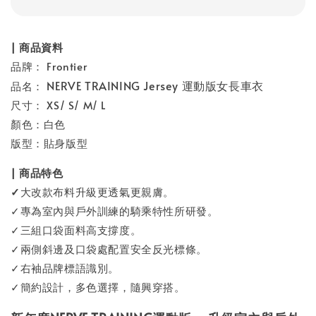
| 商品資料
品牌： Frontier
NERVE TRAINING Jersey 運動版女長車衣
品名：
尺寸： XS/ S/ M/ L
顏色：白色
版型：貼身版型
| 商品特色
✓
大改款布料升級更透氣更親膚。
✓專為室內與戶外訓練的騎乘特性所研發。
✓三組口袋面料高支撐度。
✓兩側斜邊及口袋處配置安全反光標條。
✓右袖品牌標語識別。
✓簡約設計，多色選擇，隨興穿搭。