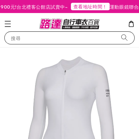
查看地址時間！
元!
台北禮客公館店試賣中~
運動眼鏡聯合品牌
搜尋