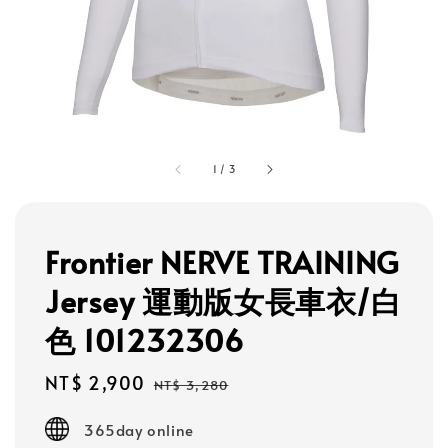
1
/
3
Frontier NERVE TRAINING
Jersey 運動版女長車衣/白
色 101232306
Sale
NT$ 2,900
Regular
NT$ 3,280
price
price
365day online