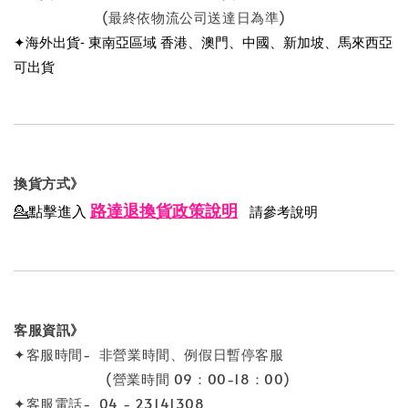
(最終依物流公司送達日為準)
✦海外出貨- 東南亞區域 香港、澳門、中國、新加坡、馬來西亞
可出貨
換貨方式》
路達退換貨政策說明
💁點擊進入
請參考說明
客服資訊》
✦客服時間- 非營業時間、例假日暫停客服
(營業時間 09：00-18：00)
✦客服電話- 04 - 23141308