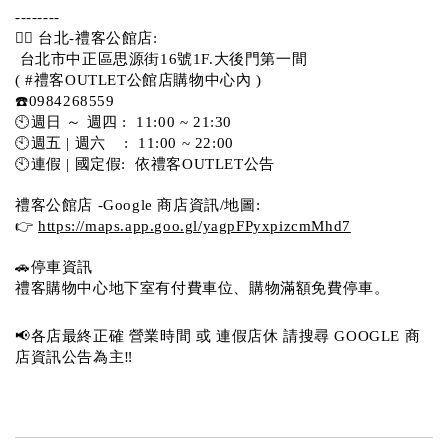
-------- 
💁‍♀️ 台北-禮客公館店:
 台北市中正區思源街16號1F.大後門第一間
( #禮客OUTLET公館店購物中心內 )  
☎️0984268559 
🕙週日 ～ 週四 :  11:00 ~ 21:30
🕙週五 | 週六    :  11:00 ~ 22:00
🕙連假 | 國定假:  依禮客OUTLET公告 
禮客公館店 -Google 商店資訊/地圖:
👉 
https://maps.app.goo.gl/yagpFPyxpizcmMhd7
🚗停車資訊 
禮客購物中心地下室有付費車位、購物滿額免費停車。 
📢各店最終正確 營業時間 或 連假店休 請搜尋 GOOGLE 商
店資訊公告為主‼️