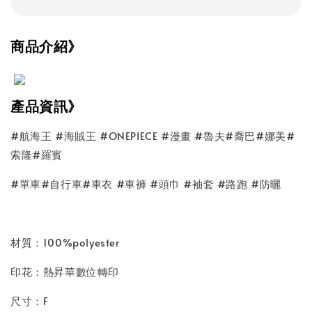
商品介紹》
產品資訊》
#航海王 #海賊王 #ONEPIECE #漫畫 #魯夫#喬巴#娜美#
索隆#羅賓
#單車#自行車#車衣 #車褲 #頭巾 #袖套 #路跑 #防曬
材質：100%polyester
印花：熱昇華數位轉印
尺寸：F