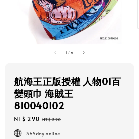
1
/
6
航海王正版授權 人物01百
變頭巾 海賊王
810040102
Sale
NT$ 290
Regular
NT$ 390
price
price
365day online