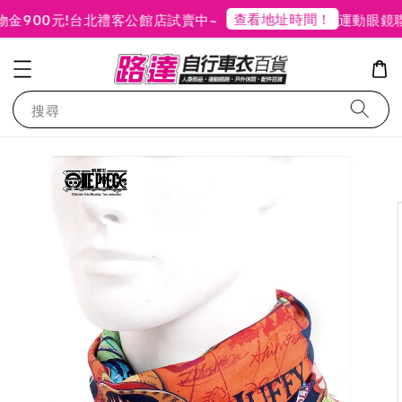
查看地址時間！
900元!
台北禮客公館店試賣中~
運動眼鏡聯
搜尋