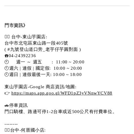
門市資訊》
💁‍♀️ 台中-東山芋園店:
台中市北屯區東山路一段405號 
( #九號登山道口旁_老芋仔芋圓對面 )
☎️04-24392236
🕙     週一 ～ 週五       :  11:00 ~ 20:00
🕙週六 | 連假 | 國定假:  10:00 ~ 20:00
🕙週日 | 連假最後一天: 10:00 ~ 18:00
東山芋園店-Google 商店資訊/地圖:
👉 
https://maps.app.goo.gl/WFD1pZ3yVNnwYCV88
🚗停車資訊 
門口騎樓、路邊可停1-2台車或近500公尺有付費車位。  
--------
💁‍♀️台中-何厝國小店: