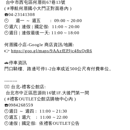
 台中市西屯區何厝街67巷13號 
( #導航何厝國小大門正對面巷內 )  
☎️04-23141308
🕙     週一 ～ 週五       :  09:00 ~ 20:00
🕙週六 | 連假 | 國定假:  11:00 ~ 20:00
🕙週日 | 連假最後一天: 11:00 ~ 18:00
何厝國小店-Google 商店資訊/地圖:
👉 
https://goo.gl/maps/9AAzfEPJjc48xQrR6
🚗停車資訊 
門口騎樓、路邊可停1-2台車或近500公尺有付費車位。 
-------- 
💁‍♀️ 台北-禮客公館店:
 台北市中正區思源街16號1F.大後門第一間
( #禮客OUTLET公館店購物中心內 )  
☎️0984268559 
🕙週日 ～ 週四 :  11:00 ~ 21:30
🕙週五 | 週六    :  11:00 ~ 22:00
🕙連假 | 國定假:  依禮客OUTLET公告 