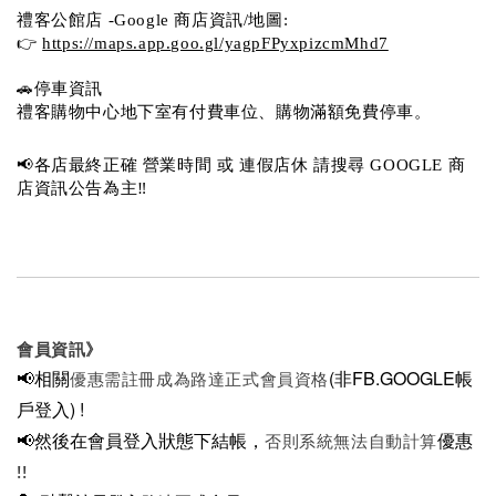
禮客公館店 -Google 商店資訊/地圖:
👉 
https://maps.app.goo.gl/yagpFPyxpizcmMhd7
🚗停車資訊 
禮客購物中心地下室有付費車位、購物滿額免費停車。 
📢各店最終正確 營業時間 或 連假店休 請搜尋 GOOGLE 商
店資訊公告為主‼️
會員資訊》
📢相關
(非FB.GOOGLE帳
優惠需註冊成為路達正式會員資格
戶登入)
!
📢然後在
會員登入狀態下結帳，
優惠
否則系統無法自動計算
!!