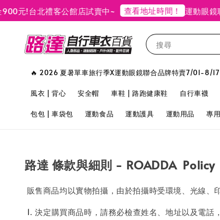
查看地址時間！
0元!
台北禮客公館店試賣中~
運動眼鏡聯合
搜尋
🔥 2026 夏暑單車旅行季X運動眼鏡聯合品牌特賣7/01-8/17
風衣 | 背心
安全帽
車鞋 | 路跑健康鞋
自行車襪
包包 | 車袋包
運動食品
運動護具
運動用品
專
路達 條款與細則 - ROADDA Policy
販售商品均以實物拍攝，由於拍攝時受環境、光線、印
1. 決定購買商品時，請務必檢查姓名、地址以及電話