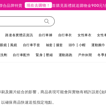
現在去購物！
品牌特賣
首購見面禮就送購物金900元!
台北
路達各實體店資訊
自行車褲
自行車衣
女性車衣
女性
眼鏡 | 風鏡
自行車手套
袖套 | 腿套
頭巾 | 小帽
運動腕巾 
用洗劑
自行車配件
緊身 | 壓縮
運動路跑
戶外休閒
冬季
刷及圖片組合的影響，商品表現可能會與實物有稍許誤差(如1
，以確保商品快速送抵指定地點。