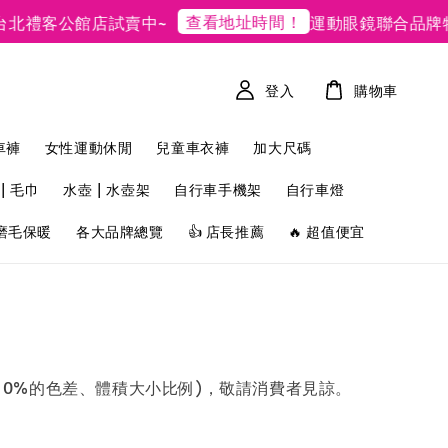
查看地址時間！
禮客公館店試賣中~
運動眼鏡聯合品牌特賣
登入
購物車
車褲
女性運動休閒
兒童車衣褲
加大尺碼
| 毛巾
水壺 | 水壺架
自行車手機架
自行車燈
磨毛保暖
各大品牌總覽
👍 店長推薦
🔥 超值便宜
0%的色差、體積大小比例)，敬請消費者見諒。