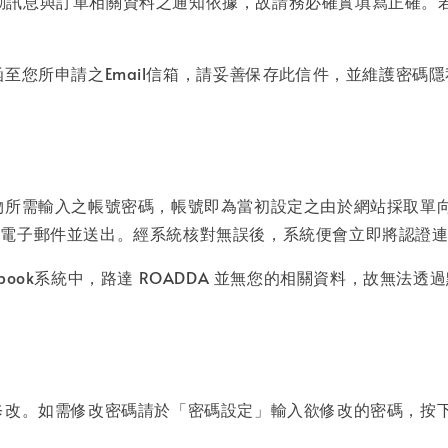
優惠活動訊息與訂單相關資料之通知依據，故請務必確實填寫正確
至您所申請之Email信箱，請妥善保存此信件，並維護密碼
物所需輸入之帳號密碼，帳號即為當初設定之由於網站採取單
的電子郵件並送出。經系統核對無誤後，系統便會立即將認證
ebook系統中，路達 ROADDA 並無您的相關資料，故無法透過
修改。如需修改密碼請於「密碼設定」輸入欲修改的密碼，按