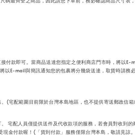
商品且尺碼最齊全之商品，因此請您下單前，務必確認商品尺寸
直接付款即可。當商品送達您指定之便利商店門市時，將以E-m
以E-mail與簡訊通知您的包裹將分幾袋送達，取貨時請務
出。(宅配範圍目前限於台灣本島地區，也不提供寄送郵政信箱
可。 宅配人員僅提供送件及代收款項的服務，若會員對收到
 僅接受現金付款喔！(「貨到付款」服務僅限台灣本島，敬請見諒