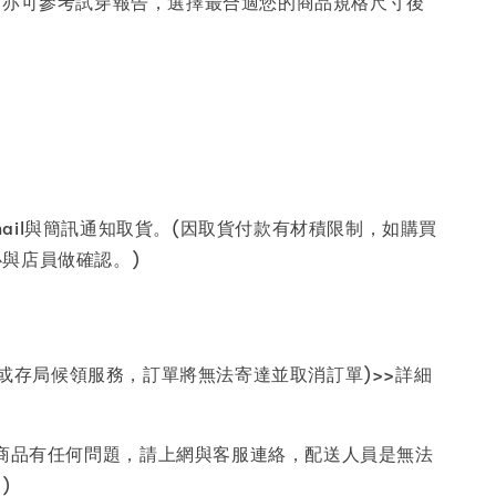
表，亦可參考試穿報告，選擇最合適您的商品規格尺寸後
ail與簡訊通知取貨。(因取貨付款有材積限制，如購買
必與店員做確認。)
或存局候領服務，訂單將無法寄達並取消訂單)>>詳細
的商品有任何問題，請上網與客服連絡，配送人員是無法
。)