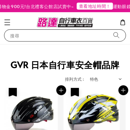
查看地址時間！
物金900元!
台北禮客公館店試賣中~
運動眼鏡
搜尋
GVR 日本自行車安全帽品牌
排列方式 :
優惠
優惠