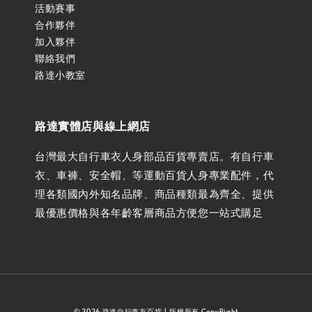
活動賽事
合作夥伴
加入夥伴
聯絡我們
路達小教室
路達實體店與線上網店
台灣最大自行車衣人身部品百貨專賣店。有自行車
衣、車褲、安全帽、等運動百貨人身專業配件，代
理各類國內外知名品牌、商品種類最為齊全、提供
最優惠價格與各年齡客層商品方便您一站式購足
© 2026 路達自行車衣百貨 | 版權所有 CopyRight