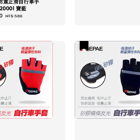
E 防震止滑自行車手
20001 寶藍
0
Regular
NT$ 580
price
優惠