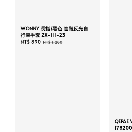
WONNY 長指/黑色 進階反光自
行車手套 ZX-111-23
Sale
NT$ 890
Regular
NT$ 1,280
price
price
QEPA
17820