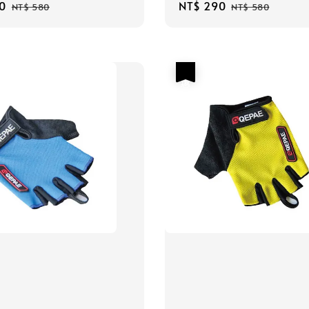
0
Regular
Sale
NT$ 290
Regular
NT$ 580
NT$ 580
price
price
price
優惠