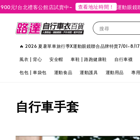
查看地址時間！
元!
台北禮客公館店試賣中~
運動眼鏡聯合
搜尋
🔥 2026 夏暑單車旅行季X運動眼鏡聯合品牌特賣7/01-8/17
風衣 | 背心
安全帽
車鞋 | 路跑健康鞋
自行車襪
包包 | 車袋包
運動食品
運動護具
運動用品
專
自行車手套