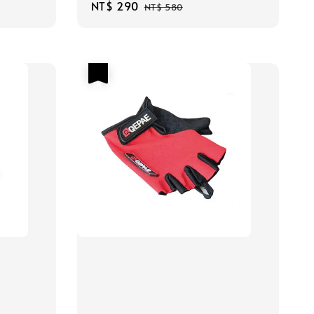
Sale
NT$ 290
Regular
NT$ 580
price
price
優惠