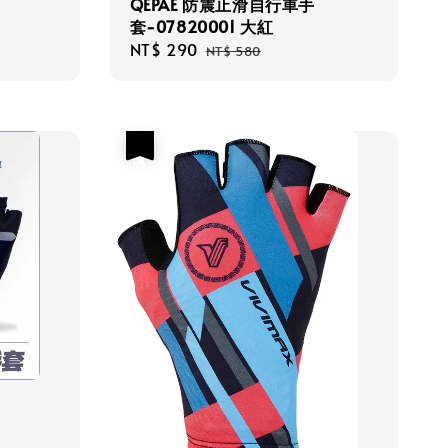
QEPAE 防震止滑自行車手
套-07820001 大紅
Sale
NT$ 290
Regular
NT$ 580
price
price
優惠