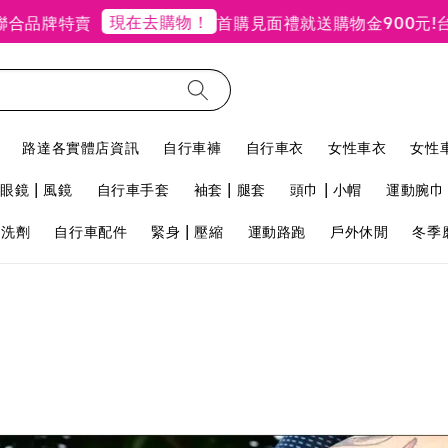
現在去購物！
品牌特賣
首購見面禮就送購物金900元!
台北禮
路達各實體店資訊
自行車褲
自行車衣
女性車衣
女性
眼鏡 | 風鏡
自行車手套
袖套 | 腿套
頭巾 | 小帽
運動腕巾 
用洗劑
自行車配件
緊身 | 壓縮
運動路跑
戶外休閒
冬季