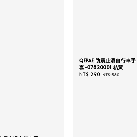
QEPAE 防震止滑自行車手
套-07820001 桔黃
Sale
NT$ 290
Regular
NT$ 580
price
price