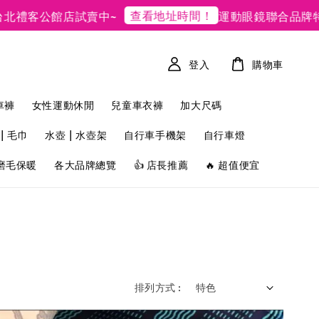
查看地址時間！
客公館店試賣中~
運動眼鏡聯合品牌特賣
登入
購物車
車褲
女性運動休閒
兒童車衣褲
加大尺碼
| 毛巾
水壺 | 水壺架
自行車手機架
自行車燈
磨毛保暖
各大品牌總覽
👍 店長推薦
🔥 超值便宜
排列方式 :