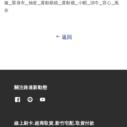
服_緊身衣_袖套_運動眼鏡_運動襪_小帽_頭巾_背心_風
衣
返回
關注路達新動態
線上刷卡.超商取貨.新竹宅配.取貨付款