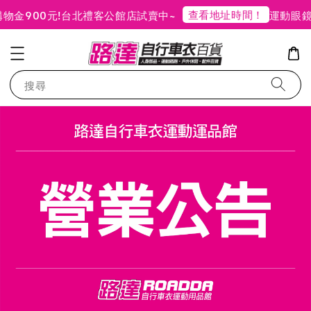
查看地址時間！
金900元!
台北禮客公館店試賣中~
運動眼鏡
搜尋