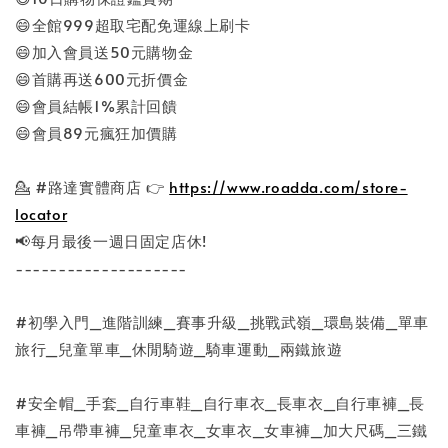
😄全館999超取宅配免運線上刷卡
😄加入會員送50元購物金
😄首購再送600元折價金
😄會員結帳1%累計回饋
😄會員89元瘋狂加價購
💁
#路達實體商店
👉
https://www.roadda.com/store-
locator
📢每月最後一週日固定店休!
--------------------
#初學入門_進階訓練_賽事升級_挑戰武嶺_環島裝備_單車
旅行_兒童單車_休閒騎遊_騎車運動_兩鐵旅遊
#安全帽_手套_自行車鞋_自行車衣_長車衣_自行車褲_長
車褲_吊帶車褲_兒童車衣_女車衣_女車褲_加大尺碼_三鐵