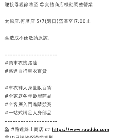
迎接母親節將至 😊實體商店機動調整營業
太原店.何厝店 5/7(週日)營業至17:00止
🙏造成不便敬請原諒.
--------------------
#買車衣找路達
#路達自行車衣百貨
#車衣褲人身量販百貨
#全家庭各年齡層商品
#全客層入門進階競賽
#一站式購足人身部品
--------------------
💁
#路達線上商店
👉
https://www.roadda.com
😄10日購物保證鑑賞期