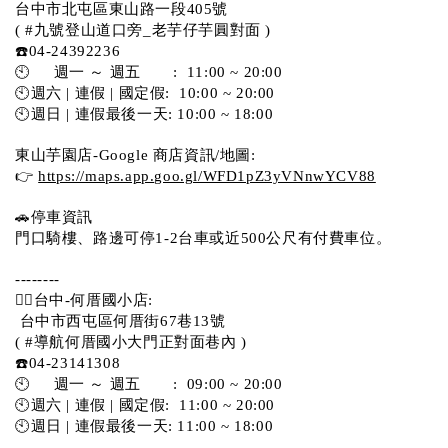
台中市北屯區東山路一段405號 
( #九號登山道口旁_老芋仔芋圓對面 )
☎️04-24392236
🕙     週一 ～ 週五       :  11:00 ~ 20:00
🕙週六 | 連假 | 國定假:  10:00 ~ 20:00
🕙週日 | 連假最後一天: 10:00 ~ 18:00
東山芋園店-Google 商店資訊/地圖:
👉 
https://maps.app.goo.gl/WFD1pZ3yVNnwYCV88
🚗停車資訊 
門口騎樓、路邊可停1-2台車或近500公尺有付費車位。  
--------
💁‍♀️台中-何厝國小店:
 台中市西屯區何厝街67巷13號 
( #導航何厝國小大門正對面巷內 )  
☎️04-23141308
🕙     週一 ～ 週五       :  09:00 ~ 20:00
🕙週六 | 連假 | 國定假:  11:00 ~ 20:00
🕙週日 | 連假最後一天: 11:00 ~ 18:00