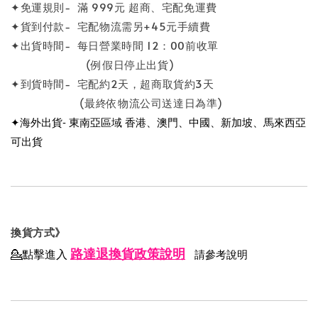
✦免運規則- 滿 999元 超商、宅配免運費
✦貨到付款- 宅配物流需另+45元手續費
✦出貨時間- 每日營業時間 12：00前收單
(例假日停止出貨)
✦到貨時間- 宅配約2天，超商取貨約3天
(最終依物流公司送達日為準)
✦海外出貨- 東南亞區域 香港、澳門、中國、新加坡、馬來西亞
可出貨
換貨方式》
路達退換貨政策說明
💁點擊進入
請參考說明