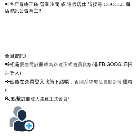
📢各店最終正確 營業時間 或 連假店休 請搜尋 GOOGLE 商
店資訊公告為主‼️
會員資訊》
📢相關
(非FB.GOOGLE帳
優惠需註冊成為路達正式會員資格
戶登入)
!
📢然後在
會員登入狀態下結帳，
優惠
否則系統無法自動計算
!!
💁
點擊
註冊登入路達正式會員/