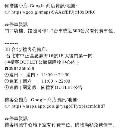
何厝國小店-Google 商店資訊/地圖:
👉 
https://goo.gl/maps/9AAzfEPJjc48xQrR6
🚗停車資訊 
門口騎樓、路邊可停1-2台車或近500公尺有付費車位。 
-------- 
💁‍♀️ 台北-禮客公館店:
 台北市中正區思源街16號1F.大後門第一間
( #禮客OUTLET公館店購物中心內 )  
☎️0984268559 
🕙週日 ～ 週四 :  11:00 ~ 21:30
🕙週五 | 週六    :  11:00 ~ 22:00
🕙連假 | 國定假:  依禮客OUTLET公告 
禮客公館店 -Google 商店資訊/地圖:
👉 
https://maps.app.goo.gl/yagpFPyxpizcmMhd7
🚗停車資訊 
禮客購物中心地下室有付費車位、購物滿額免費停車。 