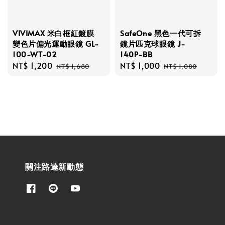
VIVIMAX 米白框紅鍍膜
SafeOne 黑色一代可拆
變色片偏光運動眼鏡 GL-
鏡片匹克球眼鏡 J-
100-WT-02
140P-BB
Sale
NT$ 1,200
Regular
Sale
NT$ 1,000
Regular
NT$ 1,680
NT$ 1,080
price
price
price
price
關注路達新動態