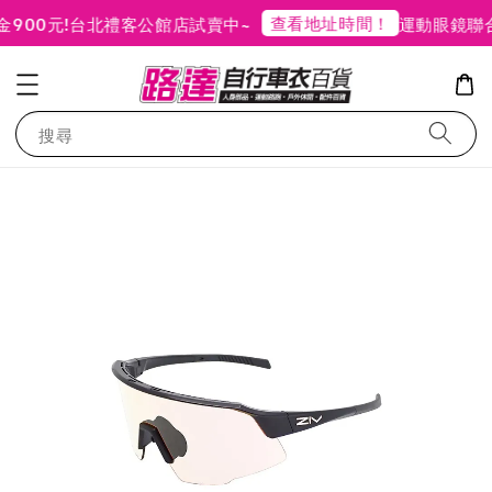
查看地址時間！
00元!
台北禮客公館店試賣中~
運動眼鏡聯合
搜尋