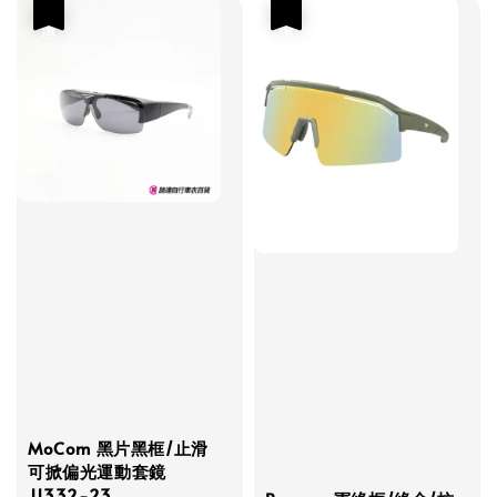
優惠
優惠
MoCom 黑片黑框/止滑
可掀偏光運動套鏡
J1332-23