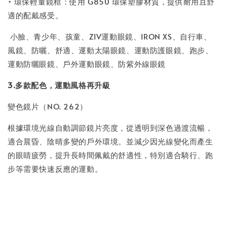
• 環保輕量鏡框：使用 G850 環保塑膠材質，提供耐用且舒
適的配戴感受。
小臉、青少年、孩童、ZIV運動眼鏡、IRON XS、自行車、
風鏡、防曬、舒適、運動太陽眼鏡、運動防護眼鏡、跑步、
運動防曬眼鏡、戶外運動眼鏡、防紫外線眼鏡
3.多款配色，運動風格再升級
變色鏡片（NO. 262）
根據環境光線自動調節鏡片亮度，從透明到深色過渡流暢，
適合晨昏、陰晴多變的戶外環境。並減少因光線變化而產生
的眼睛疲勞，提升長時間佩戴的舒適性，特別適合騎行、跑
步等需要快速反應的運動。