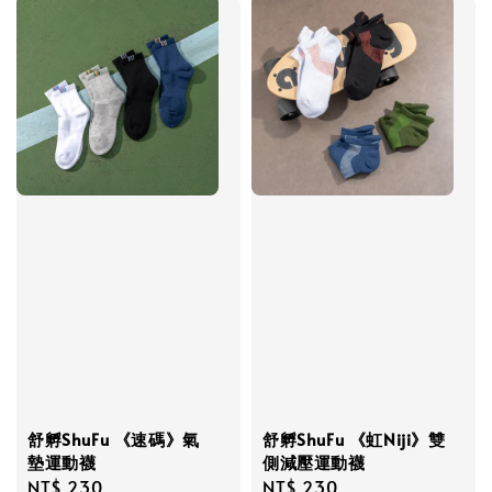
舒孵ShuFu 《速碼》氣
舒孵ShuFu 《虹Niji》雙
墊運動襪
側減壓運動襪
Regular
NT$ 230
Regular
NT$ 230