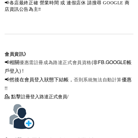
📢各店最終正確 營業時間 或 連假店休 請搜尋 GOOGLE 商
店資訊公告為主‼️
會員資訊》
📢相關
(非FB.GOOGLE帳
優惠需註冊成為路達正式會員資格
戶登入)
!
📢然後在
會員登入狀態下結帳，
優惠
否則系統無法自動計算
!!
💁
點擊
註冊登入路達正式會員/