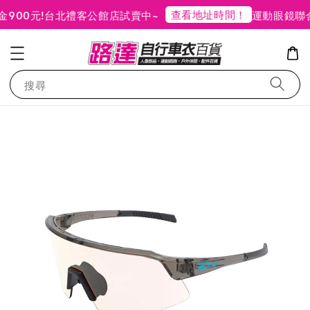
查看地址時間！
00元!
台北禮客公館店試賣中~
運動眼鏡聯合
搜尋