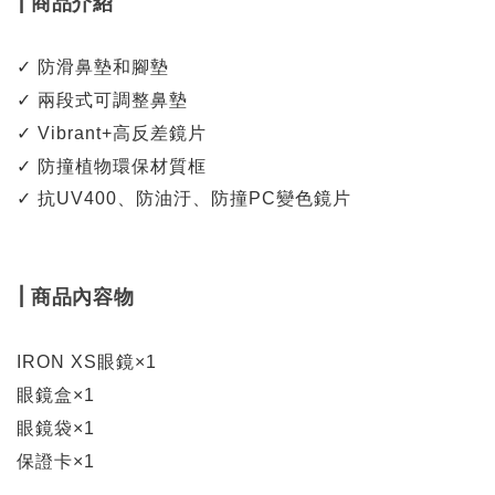
| 商品介紹
✓ 防滑鼻墊和腳墊
✓ 兩段式可調整鼻墊
✓ Vibrant+高反差鏡片
✓ 防撞植物環保材質框
✓ 抗UV400、防油汙、防撞PC變色鏡片
| 商品內容物
IRON XS眼鏡×1
眼鏡盒×1
眼鏡袋×1
保證卡×1