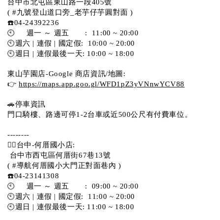
台中市北屯區東山路一段405號 
( #九號登山道口旁_老芋仔芋圓對面 )
☎️04-24392236
🕙     週一 ～ 週五       :  11:00 ~ 20:00
🕙週六 | 連假 | 國定假:  10:00 ~ 20:00
🕙週日 | 連假最後一天: 10:00 ~ 18:00
東山芋園店-Google 商店資訊/地圖:
👉 
https://maps.app.goo.gl/WFD1pZ3yVNnwYCV88
🚗停車資訊 
門口騎樓、路邊可停1-2台車或近500公尺有付費車位。  
--------
💁‍♀️台中-何厝國小店:
 台中市西屯區何厝街67巷13號 
( #導航何厝國小大門正對面巷內 )  
☎️04-23141308
🕙     週一 ～ 週五       :  09:00 ~ 20:00
🕙週六 | 連假 | 國定假:  11:00 ~ 20:00
🕙週日 | 連假最後一天: 11:00 ~ 18:00