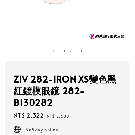
1
/
3
ZIV 282-IRON XS變色黑
紅鍍模眼鏡 282-
B130282
Sale
NT$ 2,322
Regular
NT$ 2,580
price
price
365day online