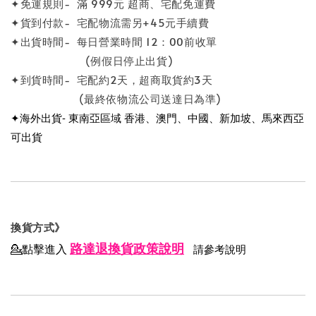
✦免運規則- 滿 999元 超商、宅配免運費
✦貨到付款- 宅配物流需另+45元手續費
✦出貨時間- 每日營業時間 12：00前收單
(例假日停止出貨)
✦到貨時間- 宅配約2天，超商取貨約3天
(最終依物流公司送達日為準)
✦海外出貨- 東南亞區域 香港、澳門、中國、新加坡、馬來西亞
可出貨
換貨方式》
路達退換貨政策說明
💁點擊進入
請參考說明