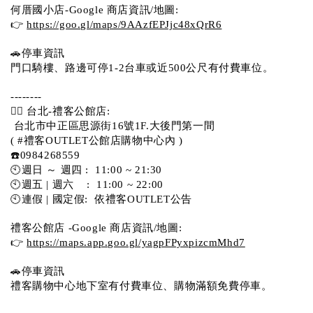
何厝國小店-Google 商店資訊/地圖:
👉 
https://goo.gl/maps/9AAzfEPJjc48xQrR6
🚗停車資訊 
門口騎樓、路邊可停1-2台車或近500公尺有付費車位。 
-------- 
💁‍♀️ 台北-禮客公館店:
 台北市中正區思源街16號1F.大後門第一間
( #禮客OUTLET公館店購物中心內 )  
☎️0984268559 
🕙週日 ～ 週四 :  11:00 ~ 21:30
🕙週五 | 週六    :  11:00 ~ 22:00
🕙連假 | 國定假:  依禮客OUTLET公告 
禮客公館店 -Google 商店資訊/地圖:
👉 
https://maps.app.goo.gl/yagpFPyxpizcmMhd7
🚗停車資訊 
禮客購物中心地下室有付費車位、購物滿額免費停車。 