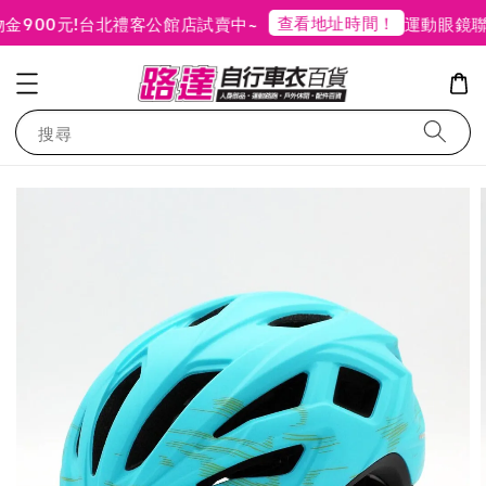
查看地址時間！
900元!
台北禮客公館店試賣中~
運動眼鏡聯
搜尋