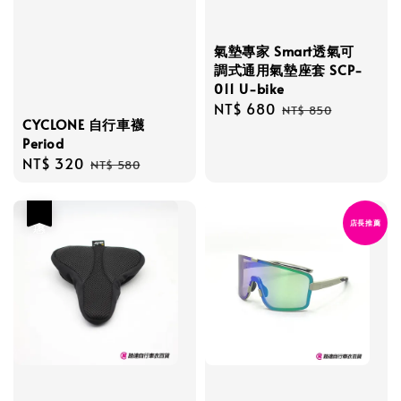
氣墊專家 Smart透氣可
調式通用氣墊座套 SCP-
011 U-bike
Sale
NT$ 680
Regular
NT$ 850
CYCLONE 自行車襪
price
price
Period
Sale
NT$ 320
Regular
NT$ 580
price
price
優惠
店長推薦