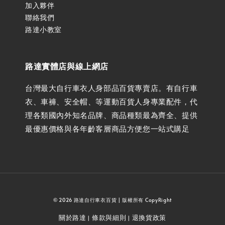
加入夥伴
聯絡我們
路達小教室
路達實體店與線上網店
台灣最大自行車衣人身部品百貨專賣店。有自行車
衣、車褲、安全帽、等運動百貨人身專業配件，代
理各類國內外知名品牌、商品種類最為齊全、提供
最優惠價格與各年齡客層商品方便您一站式購足
© 2026 路達自行車衣百貨 | 版權所有 CopyRight
關於路達
條款與細則
退換貨政策
|
|