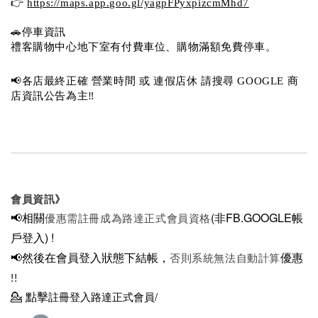
👉 
https://maps.app.goo.gl/yagpFPyxpizcmMhd7
🚗停車資訊 
禮客購物中心地下室有付費車位、購物滿額免費停車。 
📢各店最終正確 營業時間 或 連假店休 請搜尋 GOOGLE 商
店資訊公告為主‼️
會員資訊》
📢相關
(非FB.GOOGLE帳
優惠需註冊成為路達正式會員資格
戶登入)
!
📢然後在
會員登入狀態下結帳，
優惠
否則系統無法自動計算
!!
💁
點擊
註冊登入路達正式會員/