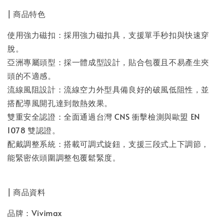
| 商品特色
使用強力磁扣：採用強力磁扣具，支援單手秒扣與快速穿
脫。
亞洲專屬頭型：採一體成型設計，貼合包覆且不易產生夾
頭的不適感。
流線風阻設計：流線空力外型具備良好的破風低阻性，並
搭配導風開孔達到散熱效果。
雙重安全認證：全面通過台灣 CNS 衝擊檢測與歐盟 EN
1078 雙認證。
配戴調整系統：搭載可調式旋鈕，支援三段式上下調節，
能緊密依頭圍調整包覆鬆緊度。
| 商品資料
品牌：Vivimax