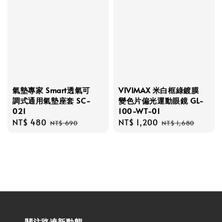
氣墊專家 Smart透氣可
VIVIMAX 米白框綠鍍膜
調式通用氣墊座套 SC-
變色片偏光運動眼鏡 GL-
021
100-WT-01
Sale
NT$ 480
Regular
Sale
NT$ 1,200
Regular
NT$ 690
NT$ 1,680
price
price
price
price
關注路達新動態