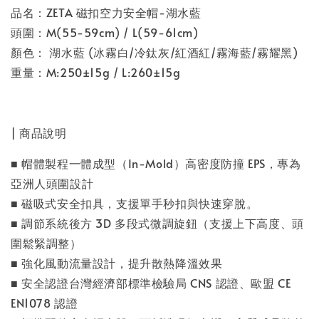
品名：ZETA 磁扣空力安全帽-湖水藍
頭圍：M(55-59cm) / L(59-61cm)
顏色： 湖水藍
(冰霧白
/
冷鈦灰/紅酒紅
/霧海藍
/霧耀黑
)
重量：M:250±15g / L:260
±15g
| 商品說明
■
帽體
製程一體成型（In-Mold）高密度防撞 EPS
，專為
亞洲人頭圍設計
■ 磁吸式安全扣具，支援單手秒扣與快速穿脫。
■
調節系統後方 3D 多段式微調旋鈕
（支援上下高度、頭
圍鬆緊調整）
■ 強化風動流量設計，提升散熱降溫效果
■
安全認證台灣經濟部標準檢驗局 CNS 認證、歐盟 CE
EN1078 認證