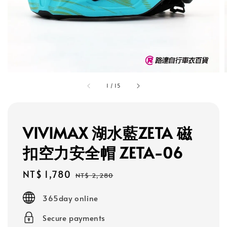
1
/
15
VIVIMAX 湖水藍ZETA 磁
扣空力安全帽 ZETA-06
Sale
NT$ 1,780
Regular
NT$ 2,280
price
price
365day online
Secure payments