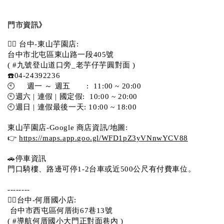
門市資訊》
💁‍♀️ 台中-東山芋園店:
台中市北屯區東山路一段405號 
( #九號登山道口旁_老芋仔芋圓對面 )
☎️04-24392236
🕙     週一 ～ 週五       :  11:00 ~ 20:00
🕙週六 | 連假 | 國定假:  10:00 ~ 20:00
🕙週日 | 連假最後一天: 10:00 ~ 18:00
東山芋園店-Google 商店資訊/地圖:
👉 
https://maps.app.goo.gl/WFD1pZ3yVNnwYCV88
🚗停車資訊 
門口騎樓、路邊可停1-2台車或近500公尺有付費車位。  
--------
💁‍♀️台中-何厝國小店:
 台中市西屯區何厝街67巷13號 
( #導航何厝國小大門正對面巷內 )  