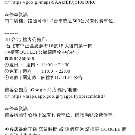
👉 
https://goo.gl/maps/9AAzfEPJjc48xQrR6
🚗停車資訊 
門口騎樓、路邊可停1-2台車或近500公尺有付費車位。 
-------- 
💁‍♀️ 台北-禮客公館店:
 台北市中正區思源街16號1F.大後門第一間
( #禮客OUTLET公館店購物中心內 )  
☎️0984268559 
🕙週日 ～ 週四 :  11:00 ~ 21:30
🕙週五 | 週六    :  11:00 ~ 22:00
🕙連假 | 國定假:  依禮客OUTLET公告 
禮客公館店 -Google 商店資訊/地圖:
👉 
https://maps.app.goo.gl/yagpFPyxpizcmMhd7
🚗停車資訊 
禮客購物中心地下室有付費車位、購物滿額免費停車。 
📢各店最終正確 營業時間 或 連假店休 請搜尋 GOOGLE 商