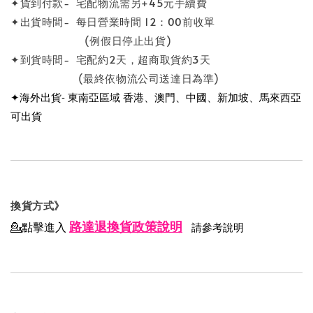
✦貨到付款- 宅配物流需另+45元手續費
✦出貨時間- 每日營業時間 12：00前收單
(例假日停止出貨)
✦到貨時間- 宅配約2天，超商取貨約3天
(最終依物流公司送達日為準)
✦海外出貨- 東南亞區域 香港、澳門、中國、新加坡、馬來西亞
可出貨
換貨方式》
路達退換貨政策說明
💁點擊進入
請參考說明