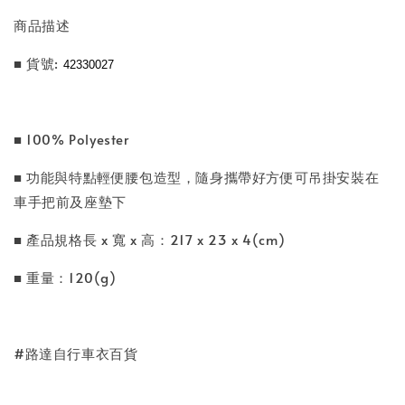
商品描述
■ 貨號:
42330027
■ 100% Polyester
■ 功能與特點輕便腰包造型，隨身攜帶好方便可吊掛安裝在
車手把前及座墊下
■ 產品規格長 x 寬 x 高：217 x 23 x 4(cm)
■ 重量：120(g)
#路達自行車衣百貨