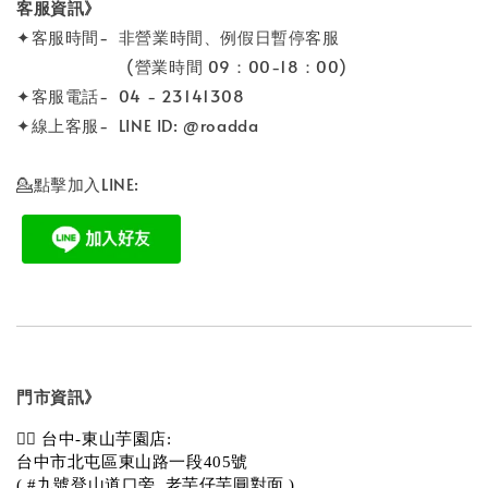
客服資訊》
✦客服時間- 非營業時間、例假日暫停客服
(營業時間 09：00-18：00)
✦客服電話- 04 - 23141308
✦線上客服- LINE ID: @roadda
💁點擊加入LINE:
門市資訊》
💁‍♀️ 台中-東山芋園店:
台中市北屯區東山路一段405號 
( #九號登山道口旁_老芋仔芋圓對面 )