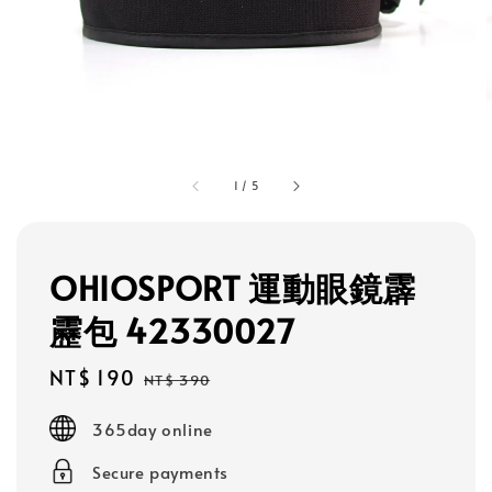
1
/
5
OHIOSPORT 運動眼鏡霹
靂包 42330027
Sale
NT$ 190
Regular
NT$ 390
price
price
365day online
Secure payments