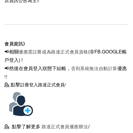
店資訊公告為主‼️
會員資訊》
📢相關
(非FB.GOOGLE帳
優惠需註冊成為路達正式會員資格
戶登入)
!
📢然後在
會員登入狀態下結帳，
優惠
否則系統無法自動計算
!!
💁
點擊
註冊登入路達正式會員/
💁
點擊了解更多
路達正式會員優惠辦法/