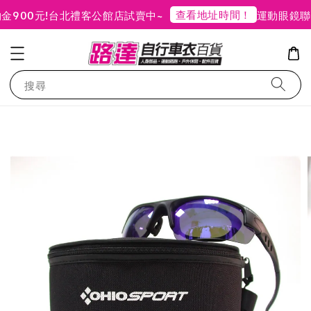
查看地址時間！
900元!
台北禮客公館店試賣中~
運動眼鏡聯
搜尋