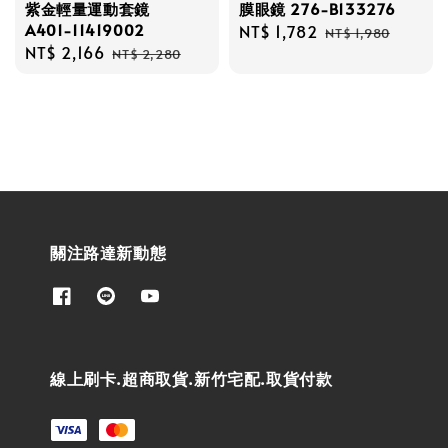
紫金輕量運動套鏡
膜眼鏡 276-B133276
A401-11419002
Sale
NT$ 1,782
Regular
NT$ 1,980
Sale
NT$ 2,166
Regular
price
price
NT$ 2,280
price
price
關注路達新動態
線上刷卡.超商取貨.新竹宅配.取貨付款