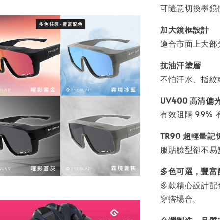
可隨意切換墨鏡
加大鏡框設計
適合市面上大部
抗油汗塗層
不怕汗水、指紋
UV400 高清偏
有效阻隔 99
TR90 超輕量記
服貼臉型卻不易
多色可選，豐富
多款精心設計配
穿搭場合。