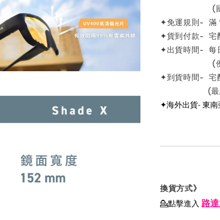
(國定例
✦免運規則- 滿
✦貨到付款- 宅
✦出貨時間- 每
(例假日
✦到貨時間- 宅
(最終依物
✦海外出貨- 東
換貨方式》
路達
💁點擊進入