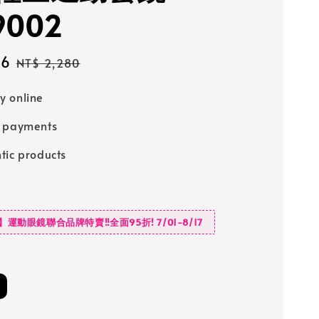
9002
66
Regular
NT$ 2,280
price
 online
e payments
tic products
D】運動眼鏡聯合品牌特賣‼️全面95折! 7/01-8/17