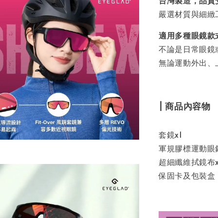
台灣製造，品質
嚴選材質與細緻
適用多種眼鏡款
不論是日常眼鏡
無論運動外出、
| 商品內容物
套鏡x1
軍規膠標運動眼鏡
超細纖維拭鏡布x
保固卡及包裝盒