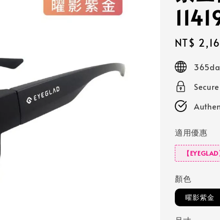
1141
Sale
NT$ 2,1
price
365day
Secur
Authen
適用優惠
【EYEGLA
顏色
曜影紫金