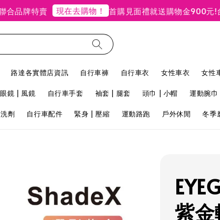
現在去購物！
品牌特賣
首購見面禮就送購物金900元!
台北
路達各實體店資訊
自行車褲
自行車衣
女性車衣
女性
眼鏡 | 風鏡
自行車手套
袖套 | 腿套
頭巾 | 小帽
運動腕巾 
用洗劑
自行車配件
緊身 | 壓縮
運動路跑
戶外休閒
冬季
EYE
紫金