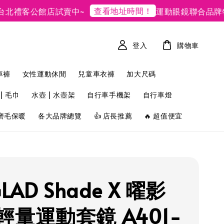
查看地址時間！
禮客公館店試賣中~
運動眼鏡聯合品牌特賣
登入
購物車
車褲
女性運動休閒
兒童車衣褲
加大尺碼
| 毛巾
水壺 | 水壺架
自行車手機架
自行車燈
磨毛保暖
各大品牌總覽
👍 店長推薦
🔥 超值便宜
GLAD Shade X 曜影
輕量運動套鏡 A401-