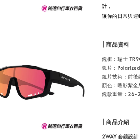
計，
讓你的日常與運
| 商品資料
鏡框：瑞士 TR
鏡片：Polariz
鏡片技術：前後
顏色：曜影紫金
鏡款重量：26-2
| 商品介紹
2WAY 套鏡設計