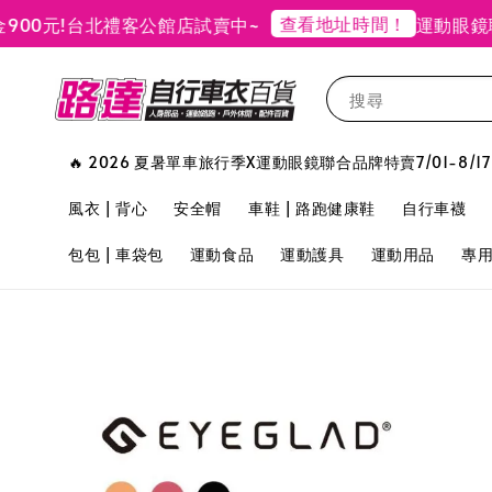
查看地址時間！
元!
台北禮客公館店試賣中~
運動眼鏡聯合
搜尋
🔥 2026 夏暑單車旅行季X運動眼鏡聯合品牌特賣7/01-8/17
風衣 | 背心
安全帽
車鞋 | 路跑健康鞋
自行車襪
包包 | 車袋包
運動食品
運動護具
運動用品
專