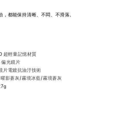
動，都能保持清晰、不悶、不滑落。
90 超輕量記憶材質
ed 偏光鏡片
鏡片電鍍抗油汙技術
/曜影蒼灰/霧境冰藍/霧境蒼灰
7g