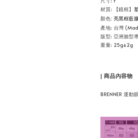
尺寸: F
材質: 【鏡框】
顏色:
亮黑框藍膠
產地: 台灣 (Made
版型: 亞洲臉型
重量: 25g±2g
| 商品內容物
BRENNER 