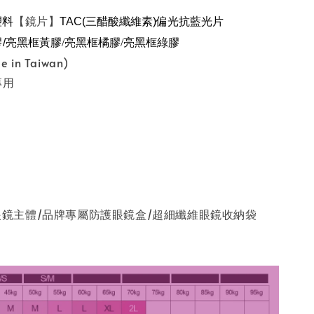
【鏡片】
塑料
TAC(三醋酸纖維素)偏光抗藍光片
/
亮黑框黃膠/
亮黑框橘膠/
亮黑框綠膠
 in Taiwan)
專用
運動眼鏡主體/品牌專屬防護眼鏡盒/超細纖維眼鏡收納袋