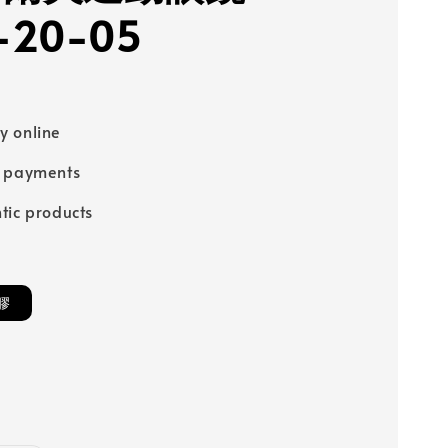
-20-05
 online
e payments
tic products
膠