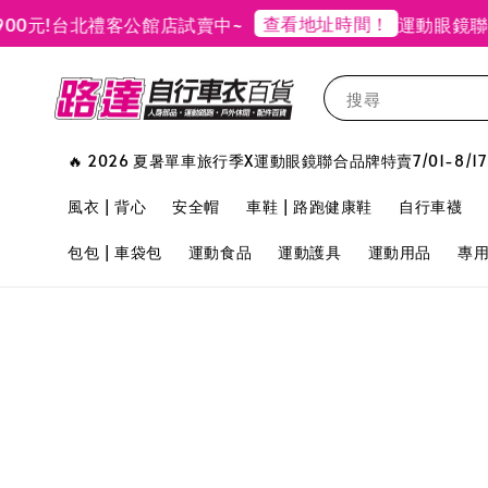
查看地址時間！
元!
台北禮客公館店試賣中~
運動眼鏡聯合
搜尋
🔥 2026 夏暑單車旅行季X運動眼鏡聯合品牌特賣7/01-8/17
風衣 | 背心
安全帽
車鞋 | 路跑健康鞋
自行車襪
包包 | 車袋包
運動食品
運動護具
運動用品
專