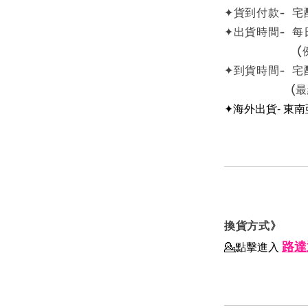
✦貨到付款- 宅
✦出貨時間- 每
(例假日
✦到貨時間- 宅
(最終依物
✦海外出貨- 東
換貨方式》
路達
💁點擊進入