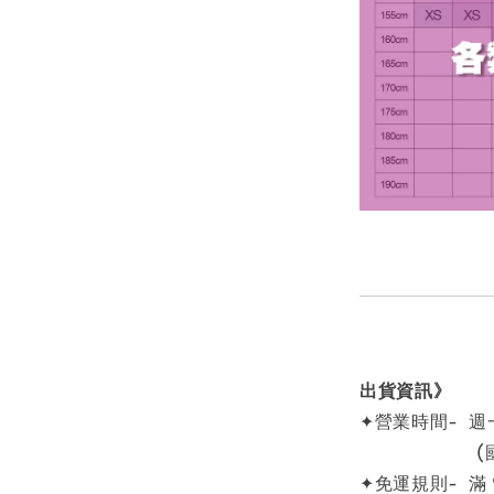
出貨資訊》
✦營業時間- 週一
(國定例
✦免運規則- 滿