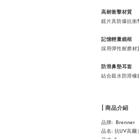
高耐衝擊材質
鏡片具防爆抗衝
記憶輕量鏡框
採用彈性耐磨材
防滑鼻墊耳套
結合親水防滑橡
| 商品介紹
品牌: Brenner
品名: 抗UV高