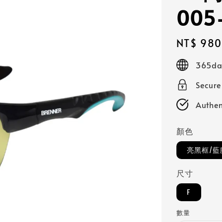
005
Regular
NT$ 980
price
365day
Secur
Authen
顏色
亮黑框/藍
尺寸
F
數量