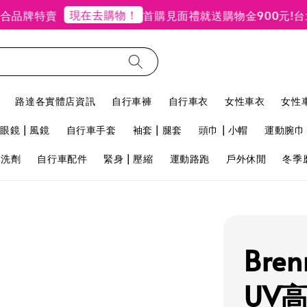
現在去購物！
品牌特賣
首購見面禮就送購物金900元!
台北
路達各實體店資訊
自行車褲
自行車衣
女性車衣
女性
眼鏡 | 風鏡
自行車手套
袖套 | 腿套
頭巾 | 小帽
運動腕巾 
用洗劑
自行車配件
緊身 | 壓縮
運動路跑
戶外休閒
冬季
Bre
UV