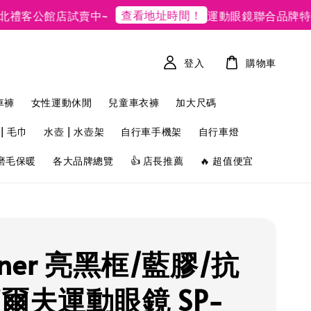
查看地址時間！
禮客公館店試賣中~
運動眼鏡聯合品牌特賣
登入
購物車
車褲
女性運動休閒
兒童車衣褲
加大尺碼
| 毛巾
水壺 | 水壺架
自行車手機架
自行車燈
磨毛保暖
各大品牌總覽
👍 店長推薦
🔥 超值便宜
nner 亮黑框/藍膠/抗
高爾夫運動眼鏡 SP-