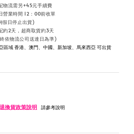
配物流需另+45元手續費
日營業時間 12：00前收單
停止出貨)
配約2天，超商取貨約3天
流公司送達日為準)
南亞區域 香港、澳門、中國、新加坡、馬來西亞 可出貨
退換貨政策說明
請參考說明