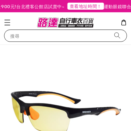
查看地址時間！
0元!
台北禮客公館店試賣中~
運動眼鏡聯合
搜尋