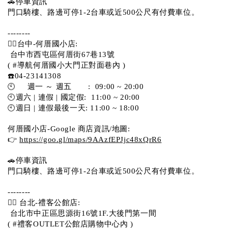
🚗停車資訊 
門口騎樓、路邊可停1-2台車或近500公尺有付費車位。  
--------
💁‍♀️台中-何厝國小店:
 台中市西屯區何厝街67巷13號 
( #導航何厝國小大門正對面巷內 )  
☎️04-23141308
🕙     週一 ～ 週五       :  09:00 ~ 20:00
🕙週六 | 連假 | 國定假:  11:00 ~ 20:00
🕙週日 | 連假最後一天: 11:00 ~ 18:00
何厝國小店-Google 商店資訊/地圖:
👉 
https://goo.gl/maps/9AAzfEPJjc48xQrR6
🚗停車資訊 
門口騎樓、路邊可停1-2台車或近500公尺有付費車位。 
-------- 
💁‍♀️ 台北-禮客公館店:
 台北市中正區思源街16號1F.大後門第一間
( #禮客OUTLET公館店購物中心內 )  