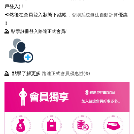
戶登入)
!
📢然後在
會員登入狀態下結帳，
優惠
否則系統無法自動計算
!!
💁
點擊
註冊登入路達正式會員/
💁
點擊了解更多
路達正式會員優惠辦法/