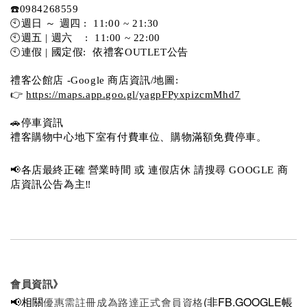
☎️0984268559 
🕙週日 ～ 週四 :  11:00 ~ 21:30
🕙週五 | 週六    :  11:00 ~ 22:00
🕙連假 | 國定假:  依禮客OUTLET公告 
禮客公館店 -Google 商店資訊/地圖:
👉 
https://maps.app.goo.gl/yagpFPyxpizcmMhd7
🚗停車資訊 
禮客購物中心地下室有付費車位、購物滿額免費停車。 
📢各店最終正確 營業時間 或 連假店休 請搜尋 GOOGLE 商
店資訊公告為主‼️
會員資訊》
📢相關
(非FB.GOOGLE帳
優惠需註冊成為路達正式會員資格