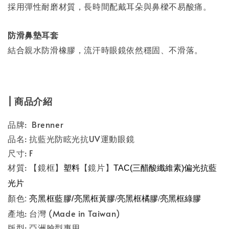
採用彈性耐磨材質，長時間配戴耳朵與鼻樑不易酸痛。
防滑鼻墊耳套
結合親水防滑橡膠，流汗時眼鏡依然穩固、不滑落。
| 商品介紹
品牌: Brenner
品名: 抗藍光防眩光抗UV運動眼鏡
尺寸: F
材質: 【鏡框】
【鏡片】
塑料
TAC(三醋酸纖維素)偏光抗藍
光片
顏色:
亮黑框藍膠/
亮黑框黃膠/
亮黑框橘膠/
亮黑框綠膠
產地: 台灣 (Made in Taiwan)
版型: 亞洲臉型專用