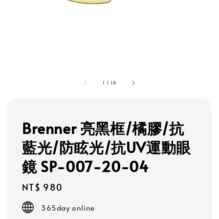
1
/
16
Brenner 亮黑框/橘膠/抗
藍光/防眩光/抗UV運動眼
鏡 SP-007-20-04
Regular
NT$ 980
price
365day online