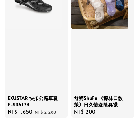
EXUSTAR 快扣公路車鞋
舒孵ShuFu 《森林日散
E-SR4173
策》日久情森除臭襪
Sale
NT$ 1,650
Regular
Regular
NT$ 200
NT$ 2,280
price
price
price