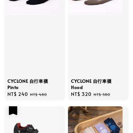
CYCLONE 自行車襪
CYCLONE 自行車襪
Pinto
Hood
Sale
NT$ 240
Regular
Sale
NT$ 320
Regular
NT$ 480
NT$ 580
price
price
price
price
優惠