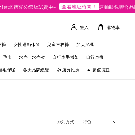
查看地址時間！
!
台北禮客公館店試賣中~
運動眼鏡聯合品
登入
購物車
車褲
女性運動休閒
兒童車衣褲
加大尺碼
| 毛巾
水壺 | 水壺架
自行車手機架
自行車燈
磨毛保暖
各大品牌總覽
👍 店長推薦
🔥 超值便宜
排列方式 :