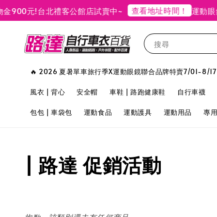
查看地址時間！
900元!
台北禮客公館店試賣中~
運動眼
搜尋
🔥 2026 夏暑單車旅行季X運動眼鏡聯合品牌特賣7/01-8/17
風衣 | 背心
安全帽
車鞋 | 路跑健康鞋
自行車襪
包包 | 車袋包
運動食品
運動護具
運動用品
專
| 路達 促銷活動