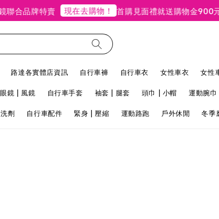
現在去購物！
鏡聯合品牌特賣
首購見面禮就送購物金900元
路達各實體店資訊
自行車褲
自行車衣
女性車衣
女性
眼鏡 | 風鏡
自行車手套
袖套 | 腿套
頭巾 | 小帽
運動腕巾 
用洗劑
自行車配件
緊身 | 壓縮
運動路跑
戶外休閒
冬季