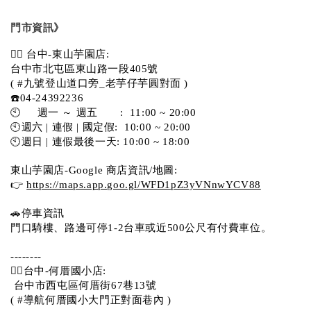
門市資訊》
💁‍♀️ 台中-東山芋園店:
台中市北屯區東山路一段405號 
( #九號登山道口旁_老芋仔芋圓對面 )
☎️04-24392236
🕙     週一 ～ 週五       :  11:00 ~ 20:00
🕙週六 | 連假 | 國定假:  10:00 ~ 20:00
🕙週日 | 連假最後一天: 10:00 ~ 18:00
東山芋園店-Google 商店資訊/地圖:
👉 
https://maps.app.goo.gl/WFD1pZ3yVNnwYCV88
🚗停車資訊 
門口騎樓、路邊可停1-2台車或近500公尺有付費車位。  
--------
💁‍♀️台中-何厝國小店:
 台中市西屯區何厝街67巷13號 
( #導航何厝國小大門正對面巷內 )  