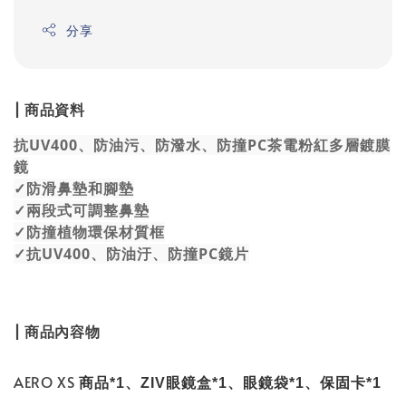
分享
| 商品資料
抗UV400、防油污、防潑水、防撞PC茶電粉紅多層鍍膜
鏡
✓防滑鼻墊和腳墊
✓兩段式可調整鼻墊
✓防撞植物環保材質框
✓抗UV400、防油汙、防撞PC鏡片
| 商品內容物
AERO XS
商品*1、ZIV眼鏡盒*1、眼鏡袋*1、保固卡*1