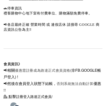
🚗停車資訊 
禮客購物中心地下室有付費車位、購物滿額免費停車。 
📢各店最終正確 營業時間 或 連假店休 請搜尋 GOOGLE 商
店資訊公告為主‼️
會員資訊》
📢相關
(非FB.GOOGLE帳
優惠需註冊成為路達正式會員資格
戶登入)
!
📢然後在
會員登入狀態下結帳，
優惠
否則系統無法自動計算
!!
💁
點擊
註冊登入路達正式會員/