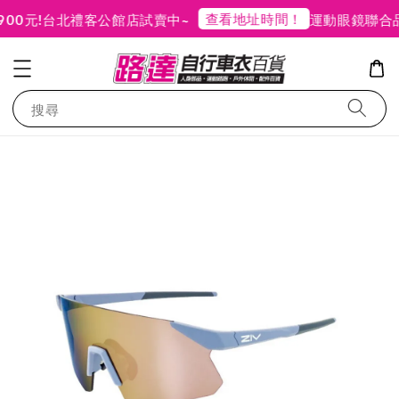
查看地址時間！
0元!
台北禮客公館店試賣中~
運動眼鏡聯合品
搜尋