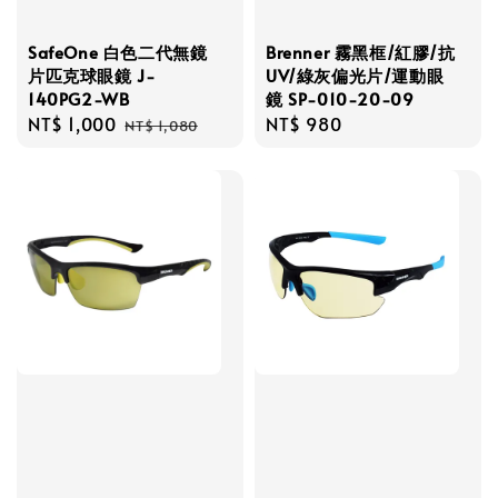
SafeOne 白色二代無鏡
Brenner 霧黑框/紅膠/抗
片匹克球眼鏡 J-
UV/綠灰偏光片/運動眼
140PG2-WB
鏡 SP-010-20-09
Sale
NT$ 1,000
Regular
Regular
NT$ 980
NT$ 1,080
price
price
price