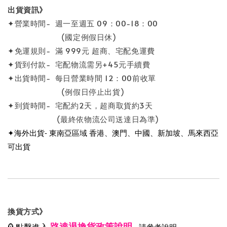
出貨資訊》
✦營業時間- 週一至週五 09：00-18：00
(國定例假日休)
✦免運規則- 滿 999元 超商、宅配免運費
✦貨到付款- 宅配物流需另+45元手續費
✦出貨時間- 每日營業時間 12：00前收單
(例假日停止出貨)
✦到貨時間- 宅配約2天，超商取貨約3天
(最終依物流公司送達日為準)
✦海外出貨- 東南亞區域 香港、澳門、中國、新加坡、馬來西亞
可出貨
換貨方式》
路達退換貨政策說明
💁點擊進入
請參考說明