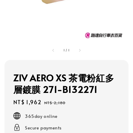
1
/
1
ZIV AERO XS 茶電粉紅多
層鍍膜 271-B132271
Sale
NT$ 1,962
Regular
NT$ 2,180
price
price
365day online
Secure payments