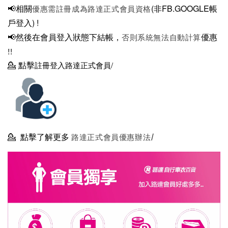
📢相關
(非FB.GOOGLE帳
優惠需註冊成為路達正式會員資格
戶登入)
!
📢然後在
會員登入狀態下結帳，
優惠
否則系統無法自動計算
!!
💁
點擊
註冊登入路達正式會員/
💁
點擊了解更多
路達正式會員優惠辦法/