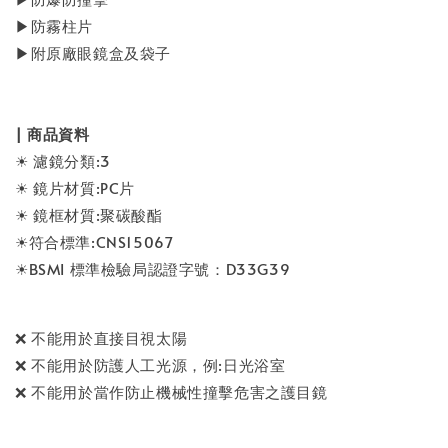
▶防霧柱片
▶附原廠眼鏡盒及袋子
| 商品資料
☀ 濾鏡分類:3
☀ 鏡片材質:PC片
☀ 鏡框材質:聚碳酸酯
☀符合標準:CNS15067
☀BSMI 標準檢驗局認證字號：D33G39
❌ 不能用於直接目視太陽
❌ 不能用於防護人工光源，例:日光浴室
❌ 不能用於當作防止機械性撞擊危害之護目鏡