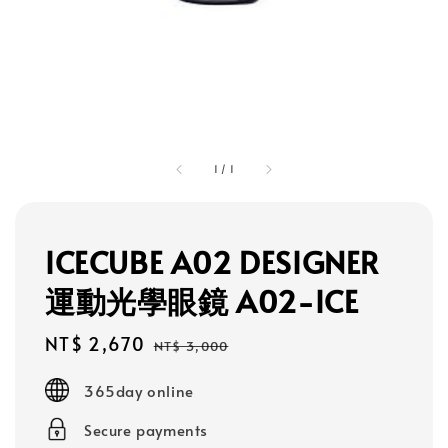
1
/
1
ICECUBE A02 DESIGNER
運動光學眼鏡 A02-ICE
Sale
NT$ 2,670
Regular
NT$ 3,000
price
price
365day online
Secure payments