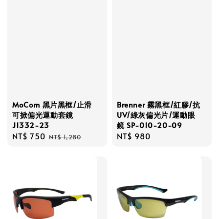
MoCom 黑片黑框/止滑
Brenner 霧黑框/紅膠/抗
可掀偏光運動套鏡
UV/綠灰偏光片/運動眼
J1332-23
鏡 SP-010-20-09
Sale
NT$ 750
Regular
Regular
NT$ 980
NT$ 1,280
price
price
price