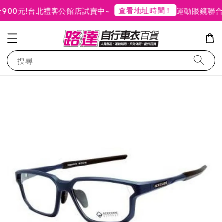
查看地址時間！
0元!
台北禮客公館店試賣中~
運動眼鏡聯合
搜尋