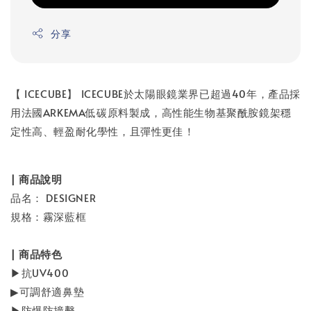
分享
【 ICECUBE】 ICECUBE於太陽眼鏡業界已超過40年，產品採
用法國ARKEMA低碳原料製成，高性能生物基聚酰胺鏡架穩
定性高、輕盈耐化學性，且彈性更佳！
| 商品說明
品名： DESIGNER
規格：霧深藍框
| 商品特色
▶抗UV400
▶可調舒適鼻墊
▶防爆防撞擊