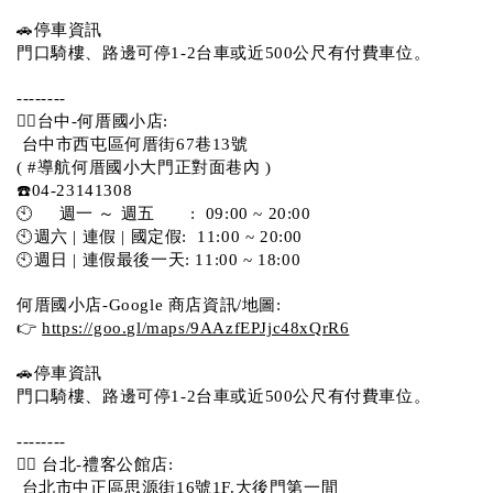
🚗停車資訊 
門口騎樓、路邊可停1-2台車或近500公尺有付費車位。  
--------
💁‍♀️台中-何厝國小店:
 台中市西屯區何厝街67巷13號 
( #導航何厝國小大門正對面巷內 )  
☎️04-23141308
🕙     週一 ～ 週五       :  09:00 ~ 20:00
🕙週六 | 連假 | 國定假:  11:00 ~ 20:00
🕙週日 | 連假最後一天: 11:00 ~ 18:00
何厝國小店-Google 商店資訊/地圖:
👉 
https://goo.gl/maps/9AAzfEPJjc48xQrR6
🚗停車資訊 
門口騎樓、路邊可停1-2台車或近500公尺有付費車位。 
-------- 
💁‍♀️ 台北-禮客公館店:
 台北市中正區思源街16號1F.大後門第一間