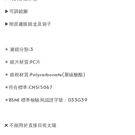
▶可調鏡腳
▶附原廠眼鏡盒及袋子
☀ 濾鏡分類:3
☀ 鏡片材質:PC片
☀ 鏡框材質:Polycarbonate(聚碳酸酯)
☀符合標準:CNS15067
☀BSMI 標準檢驗局認證字號：D33G39
❌ 不能用於直接目視太陽