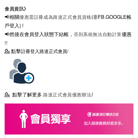
會員資訊》
📢相關
(非FB.GOOGLE帳
優惠需註冊成為路達正式會員資格
戶登入)
!
📢然後在
會員登入狀態下結帳，
優惠
否則系統無法自動計算
!!
💁
點擊
註冊登入路達正式會員/
💁
點擊了解更多
路達正式會員優惠辦法/