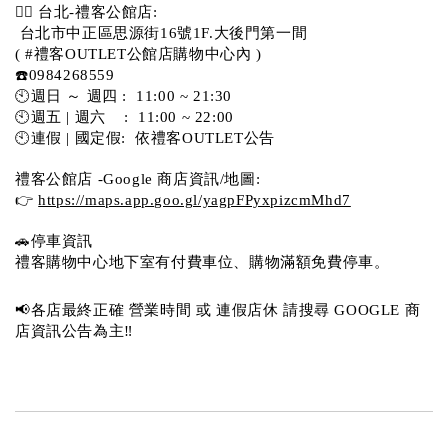
💁‍♀️ 台北-禮客公館店:
 台北市中正區思源街16號1F.大後門第一間
( #禮客OUTLET公館店購物中心內 )  
☎️0984268559 
🕙週日 ～ 週四 :  11:00 ~ 21:30
🕙週五 | 週六    :  11:00 ~ 22:00
🕙連假 | 國定假:  依禮客OUTLET公告 
禮客公館店 -Google 商店資訊/地圖:
👉 
https://maps.app.goo.gl/yagpFPyxpizcmMhd7
🚗停車資訊 
禮客購物中心地下室有付費車位、購物滿額免費停車。 
📢各店最終正確 營業時間 或 連假店休 請搜尋 GOOGLE 商
店資訊公告為主‼️