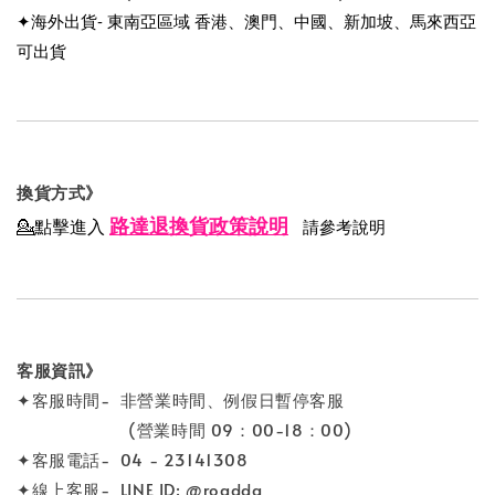
✦海外出貨- 東南亞區域 香港、澳門、中國、新加坡、馬來西亞
可出貨
換貨方式》
路達退換貨政策說明
💁點擊進入
請參考說明
客服資訊》
✦客服時間- 非營業時間、例假日暫停客服
(營業時間 09：00-18：00)
✦客服電話- 04 - 23141308
✦線上客服- LINE ID: @roadda