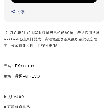
分享
【 ICECUBE】於太陽眼鏡業界已超過40年，產品採用法國
ARKEMA低碳原料製成，高性能生物基聚酰胺鏡架穩定性
高、輕盈耐化學性，且彈性更佳!
FX31 3103
品名：
霧黑+紅REVO
規格：
▶抗UV400
▶可調舒適鼻墊