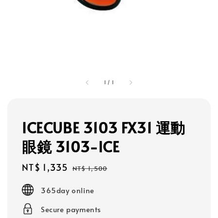
1
/
1
ICECUBE 3103 FX31 運動
眼鏡 3103-ICE
Sale
NT$ 1,335
Regular
NT$ 1,500
price
price
365day online
Secure payments