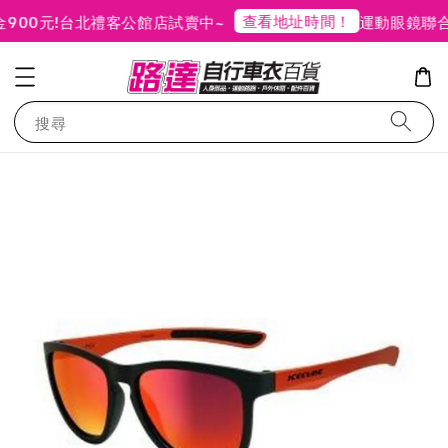
查看地址時間！
0元!
台北禮客公館店試賣中~
運動眼鏡聯合
搜尋